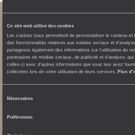
Ce site web utilise des cookies
Les cookies nous permettent de personnaliser le contenu et l
des fonctionnalités relatives aux médias sociaux et d'analyse
partageons également des informations sur l'utilisation de no
partenaires de médias sociaux, de publicité et d'analyse, qu
Abonnez-vous à notre newsletter
celles-ci avec d'autres informations que vous leur avez fourni
collectées lors de votre utilisation de leurs services.
Plus d'
Lire notre politique de confidentialité
Sélection
Nécessaires
Nos engagements
Idées voyages
du
consentement
100% carbone absorbé
On part où ?
Tourisme responsable
Voyage de noces
Préférences
Vacances en famille
Week-end en amoureux