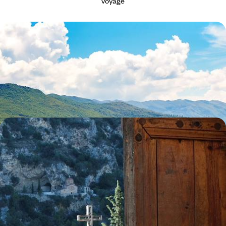
voyage
De Skopje au lac d’Ohrid - Nouveau regard sur la
Macédoine du Nord
Aller à la rencontre des arts, du chevauchement des cultures et de
l'ample nature d'un tout jeune pays
6 jours, de CHF 1400 à CHF 1900
Albanie, Macédoine du Nord et Kosovo - Road-trip
au cœur des Balkans
En deux semaines, pour prendre le pouls de trois pays cosmopolites,
attachants et hors des radars
15 jours, de CHF 2300 à CHF 3300
Toutes nos suggestions de voyages en Macédoine (2)