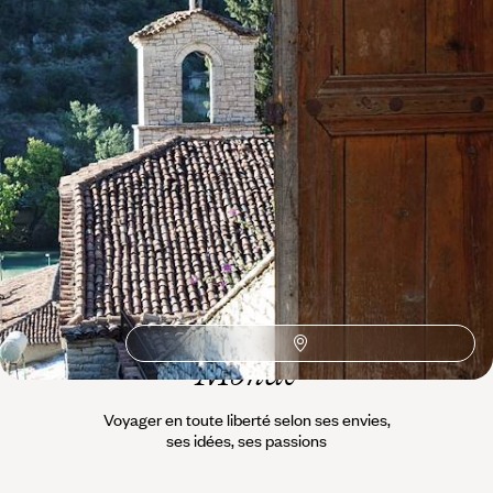
Où voyager en Macédoine ?
UNESCO
Skopje
Road Trip
Lac Ohrid
L’esprit
Voyageurs du
Monde
Voyager en toute liberté selon ses envies,
ses idées, ses passions