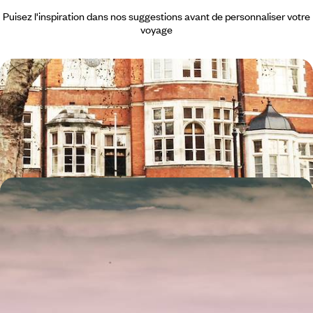
Puisez l'inspiration dans nos suggestions avant de personnaliser votre
voyage
Un grand week-end à Londres - Hôtel cosy, teatime
et cab privé
Optimiser votre week-end pour vivre comme un Londonien
3 jours, de CHF 1500 à CHF 2200
Rencontre avec le Pays de Galles - Terre de légendes,
d’iode et de lumière
Dévaler le pays du nord au sud, de Snowdonia aux Brecon Beacons, du
Pembrokeshire à la péninsule de Gower, des remparts de Conwy aux
extravagances de Cardiff
10 jours, de CHF 2300 à CHF 3000