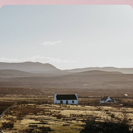
Les Highlands puis Édimbourg - De landes en lochs,
l'Écosse en famille
Embarquer toute la tribu à la découverte des lieux et paysages les plus
emblématiques d’Écosse
8 jours, de CHF 1900 à CHF 2700
Toutes nos suggestions de voyages en Grande Bretagne (28)
Où voyager en Grande Bretagne ?
Autotour
UNESCO
Chateau
Ornithologie
Edimbourg
Gastronomie
Highlands
Observation Animaux
Road Trip