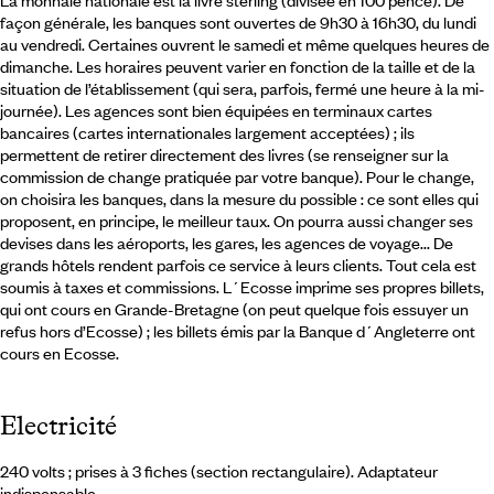
La monnaie nationale est la livre sterling (divisée en 100 pence). De
façon générale, les banques sont ouvertes de 9h30 à 16h30, du lundi
au vendredi. Certaines ouvrent le samedi et même quelques heures de
dimanche. Les horaires peuvent varier en fonction de la taille et de la
situation de l’établissement (qui sera, parfois, fermé une heure à la mi-
journée). Les agences sont bien équipées en terminaux cartes
bancaires (cartes internationales largement acceptées) ; ils
permettent de retirer directement des livres (se renseigner sur la
commission de change pratiquée par votre banque). Pour le change,
on choisira les banques, dans la mesure du possible : ce sont elles qui
proposent, en principe, le meilleur taux. On pourra aussi changer ses
devises dans les aéroports, les gares, les agences de voyage... De
grands hôtels rendent parfois ce service à leurs clients. Tout cela est
soumis à taxes et commissions. L´Ecosse imprime ses propres billets,
qui ont cours en Grande-Bretagne (on peut quelque fois essuyer un
refus hors d’Ecosse) ; les billets émis par la Banque d´Angleterre ont
cours en Ecosse.
Electricité
240 volts ; prises à 3 fiches (section rectangulaire). Adaptateur
indispensable.