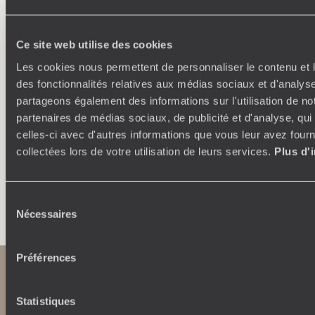
Où je veux
Ce site web utilise des cookies
Les cookies nous permettent de personnaliser le contenu et l
250 conseillers spécialisés par pays et par régions :
À 
des fonctionnalités relatives aux médias sociaux et d'analyse
Amoureux du beau jamais à court d’idées, ils vous
fran
inspirent et créent un voyage ultra-personnalisé :
suiven
partageons également des informations sur l'utilisation de no
étapes, hébergements, ateliers, rencontres…
partenaires de médias sociaux, de publicité et d'analyse, qu
celles-ci avec d'autres informations que vous leur avez fourni
collectées lors de votre utilisation de leurs services.
Plus d'
Faites créer votre voyage
Sélection
Nécessaires
du
consentement
Préférences
Statistiques