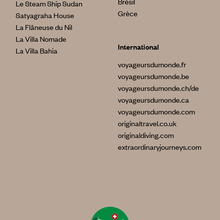
Brésil
Le Steam Ship Sudan
Grèce
Satyagraha House
La Flâneuse du Nil
La Villa Nomade
International
La Villa Bahia
voyageursdumonde.fr
voyageursdumonde.be
voyageursdumonde.ch/de
voyageursdumonde.ca
voyageursdumonde.com
originaltravel.co.uk
originaldiving.com
extraordinaryjourneys.com