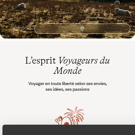
Whisky
Bed and Breakfast
Thé
Autotour Grande Bretagne
Loch Ness
Autotour Angleterre
Fort William
Golf
Road Trip Ecosse
Chateaux d'Ecosse
Architecture contemporain
L’esprit
Voyageurs du
Monde
Voyager en toute liberté selon ses envies,
ses idées, ses passions