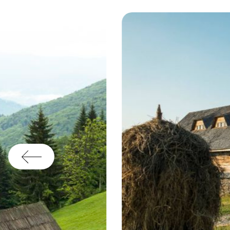
co
di
co