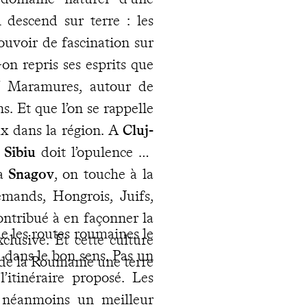
el descend sur terre : les
ouvoir de fascination sur
-on repris ses esprits que
 / Maramures, autour de
s. Et que l’on se rappelle
x dans la région. A
Cluj-
t
Sibiu
doit l’opulence de
 à
Snagov
, on touche à la
mands, Hongrois, Juifs,
ontribué à en façonner la
ue les routes roumaines le
clusive. Et cette culture
 dans le bon sens. Pas un
 de la Roumanie une terre
l’itinéraire proposé. Les
t néanmoins un meilleur