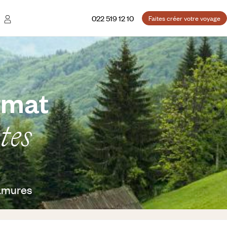
022 519 12 10
Faites créer votre voyage
rmat
tes
ramures