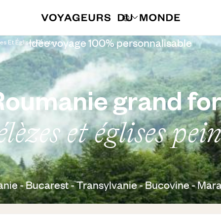
Idée voyage 100% personnalisable
s Et Églises Peintes
Roumanie grand fo
lèzes et églises pein
ie - Bucarest - Transylvanie - Bucovine - Ma