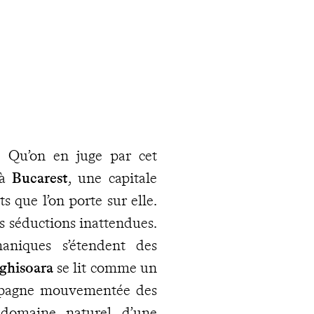
. Qu’on en juge par cet
 à
Bucarest
, une capitale
ts que l’on porte sur elle.
s séductions inattendues.
aniques s’étendent des
ighisoara
se lit comme un
campagne mouvementée des
domaine naturel d’une