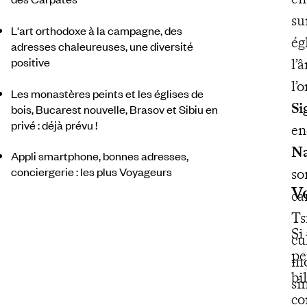
su
L'art orthodoxe à la campagne, des
ég
adresses chaleureuses, une diversité
positive
l’
l’
Les monastères peints et les églises de
Si
bois, Bucarest nouvelle, Brasov et Sibiu en
privé : déjà prévu !
en
N
Appli smartphone, bonnes adresses,
conciergerie : les plus Voyageurs
so
V
ca
Ts
Si
cu
pe
mo
bi
si
co