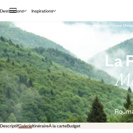
Destinations
Inspirations
Accueil
Destination
Roumanie
La Roumanie Grand Format Mélèze
La 
Mé
Rouman
Descriptif
Galerie
Itinéraire
À la carte
Budget