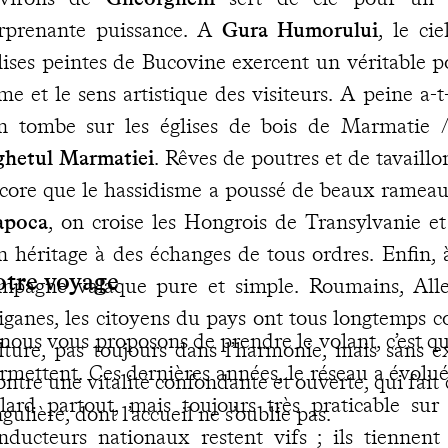
rprenante puissance. A
Gura Humorului
, le ci
lises peintes de Bucovine exercent un véritable p
âme et le sens artistique des visiteurs. A peine a-t
on tombe sur les églises de bois de Marmatie
ghetul Marmatiei
. Rêves de poutres et de tavaillon
core que le hassidisme a poussé de beaux rameau
apoca
, on croise les Hongrois de Transylvanie e
n héritage à des échanges de tous ordres. Enfin,
otre voyage
mpagne valaque pure et simple. Roumains, Alle
iganes, les citoyens du pays ont tous longtemps c
 nous vous proposons de prendre le volant, c’est q
lture, pas toujours dans l’harmonie, mais sans ex
rmettent. Ces dernières années, le réseau a évolué
ntre une vitalité confondante et ouverte, qui fait
llard partout, mais toujours très praticable sur 
ngulière, dont l’accueil ne s’oublie pas.
nducteurs nationaux restent vifs ; ils tiennen