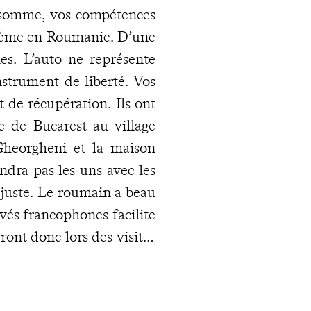
n somme, vos compétences
blème en Roumanie. D’une
les. L’auto ne représente
nstrument de liberté. Vos
t de récupération. Ils ont
e de Bucarest au village
Gheorgheni et la maison
ndra pas les uns avec les
n juste. Le roumain a beau
ivés francophones facilite
ont donc lors des visites
en privé, vos entrées pour
lises de bois de Marmatie.
ne journée entière. Si, en