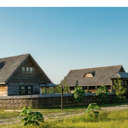
urs de route, un désir non prévu, ou un léger con
sposez pour y répondre au mieux des coordon
nciergerie sur place
: il a la vocation des impondér