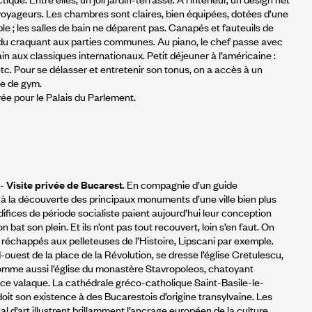
 voyageurs. Les chambres sont claires, bien équipées, dotées d’une
ble ; les salles de bain ne déparent pas. Canapés et fauteuils de
 du craquant aux parties communes. Au piano, le chef passe avec
n aux classiques internationaux. Petit déjeuner à l’américaine :
etc. Pour se délasser et entretenir son tonus, on a accès à un
le de gym.
trée pour le Palais du Parlement.
-
Visite privée de Bucarest
. En compagnie d’un guide
 à la découverte des principaux monuments d’une ville bien plus
ifices de période socialiste paient aujourd’hui leur conception
n bat son plein. Et ils n’ont pas tout recouvert, loin s’en faut. On
 réchappés aux pelleteuses de l’Histoire, Lipscani par exemple.
d-ouest de la place de la Révolution, se dresse l’église Cretulescu,
 comme aussi l’église du monastère Stavropoleos, chatoyant
ce valaque. La cathédrale gréco-catholique Saint-Basile-le-
oit son existence à des Bucarestois d’origine transylvaine. Les
l d’art illustrent brillamment l’ancrage européen de la culture