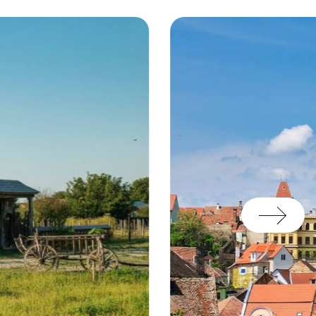
tretemps, survenait, vous
nées de
notre service de
ables.