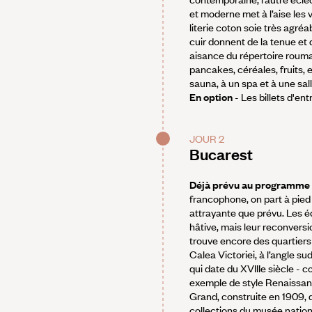
et moderne met à l’aise les
literie coton soie très agréa
cuir donnent de la tenue et
aisance du répertoire roumai
pancakes, céréales, fruits, 
sauna, à un spa et à une sal
En option
- Les billets d'en
JOUR 2
Bucarest
Déjà prévu au programme
francophone, on part à pied
attrayante que prévu. Les éd
hâtive, mais leur reconversio
trouve encore des quartiers
Calea Victoriei, à l’angle su
qui date du XVIIIe siècle -
exemple de style Renaissan
Grand, construite en 1909, d
collections du musée nationa