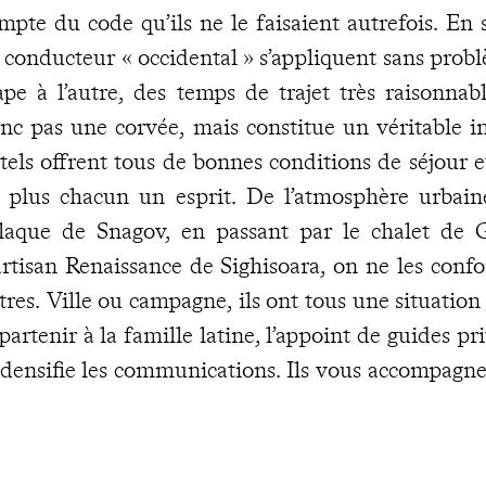
mpte du code qu’ils ne le faisaient autrefois. E
 conducteur « occidental » s’appliquent sans pro
ape à l’autre, des temps de trajet très raisonnab
nc pas une corvée, mais constitue un véritable i
tels offrent tous de bonnes conditions de séjour e
 plus chacun un esprit. De l’atmosphère urbain
laque de Snagov, en passant par le chalet de 
artisan Renaissance de Sighisoara, on ne les confo
tres. Ville ou campagne, ils ont tous une situatio
partenir à la famille latine, l’appoint de guides pr
 densifie les communications. Ils vous accompagner
scrites à votre agenda : Bucarest, Brasov et Sibiu 
s châteaux, les églises peintes de Bucovine, les ég
s deux dernières sorties durant, l’une et l’autre, u