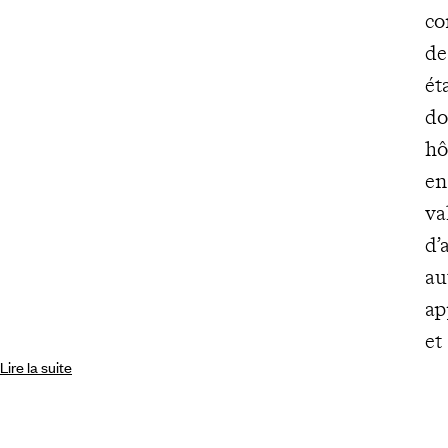
co
de
ét
do
hô
en
va
d’
au
ap
et
Lire la suite
in
le
Le