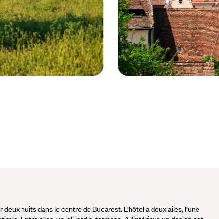
Sighisoara - Transylvanie - Rouman
ur deux nuits dans le centre de Bucarest. L’hôtel a deux ailes, l’une
que. Entre elles, un joli jardin-terrasse. A l’intérieur, un design net