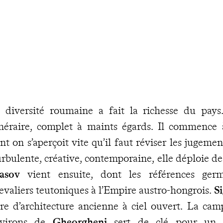
 diversité roumaine a fait la richesse du pays
inéraire, complet à maints égards. Il commence
nt on s’aperçoit vite qu’il faut réviser les jugemen
rbulente, créative, contemporaine, elle déploie de
asov
vient ensuite, dont les références germ
evaliers teutoniques à l’Empire austro-hongrois.
S
vre d’architecture ancienne à ciel ouvert. La 
nvirons de
Gheorgheni
sert de clé pour un 