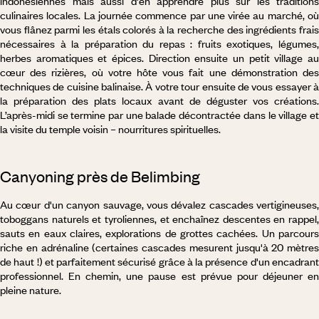
indonésiennes mais aussi d'en apprendre plus sur les traditions
culinaires locales. La journée commence par une virée au marché, où
vous flânez parmi les étals colorés à la recherche des ingrédients frais
nécessaires à la préparation du repas : fruits exotiques, légumes,
herbes aromatiques et épices. Direction ensuite un petit village au
cœur des rizières, où votre hôte vous fait une démonstration des
techniques de cuisine balinaise. À votre tour ensuite de vous essayer à
la préparation des plats locaux avant de déguster vos créations.
L’après-midi se termine par une balade décontractée dans le village et
la visite du temple voisin – nourritures spirituelles.
Canyoning près de Belimbing
Au cœur d'un canyon sauvage, vous dévalez cascades vertigineuses,
toboggans naturels et tyroliennes, et enchaînez descentes en rappel,
sauts en eaux claires, explorations de grottes cachées. Un parcours
riche en adrénaline (certaines cascades mesurent jusqu'à 20 mètres
de haut !) et parfaitement sécurisé grâce à la présence d'un encadrant
professionnel. En chemin, une pause est prévue pour déjeuner en
pleine nature.