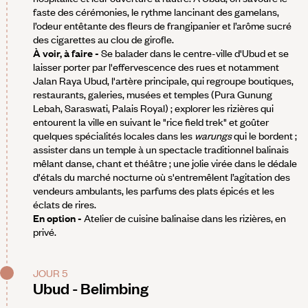
faste des cérémonies, le rythme lancinant des gamelans,
l’odeur entêtante des fleurs de frangipanier et l’arôme sucré
des cigarettes au clou de girofle.
À voir, à faire -
Se balader dans le centre-ville d'Ubud et se
laisser porter par l'effervescence des rues et notamment
Jalan Raya Ubud, l'artère principale, qui regroupe boutiques,
restaurants, galeries, musées et temples (Pura Gunung
Lebah, Saraswati, Palais Royal) ; explorer les rizières qui
entourent la ville en suivant le "rice field trek" et goûter
quelques spécialités locales dans les
warungs
qui le bordent ;
assister dans un temple à un spectacle traditionnel balinais
mêlant danse, chant et théâtre ; une jolie virée dans le dédale
d'étals du marché nocturne où s'entremêlent l’agitation des
vendeurs ambulants, les parfums des plats épicés et les
éclats de rires.
En option -
Atelier de cuisine balinaise dans les rizières, en
privé.
JOUR 5
Ubud - Belimbing