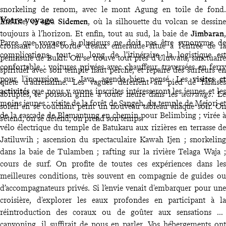
snorkeling de renom, avec le mont Agung en toile de fond.
Votre voyage
Ensuite, ce sera
Sidemen
, où la silhouette du volcan se dessine
toujours à l’horizon. Et enfin, tout au sud, la baie de
Jimbaran
,
Parce que voyager à plusieurs ne doit pas être synonyme de
croissant blond bordé d'eaux émeraude situé à l'entrée de la
complications, tout au long de l’itinéraire, la logistique est
péninsule de Bukit. On se trouve tout près d'Uluwatu, sanctuaire
confortable : voitures privées avec chauffeur, traversées en ferry
spirituel avec son temple haut perché, et repaire des surfeurs en
pour l'incursion sur Java, agenda bien pensé. Les
visites et
quête d'adrénaline. Les vagues déferlent au pied de falaises
activités
que nous y avons inscrites intéresseront les jeunes et les
abruptes, le poisson grille à toute heure dans les
warungs
. Le
moins jeunes : visite de la forêt de Sangeh, du temple de Mejori et
soleil en se couchant peint un nouveau tableau chaque soir. On
de la cascade de Blemantung en chemin pour Belimbing ; virée à
s’étend, on se détend, on prend son temps.
vélo électrique du temple de Batukaru aux rizières en terrasse de
Jatiluwih ; ascension du spectaculaire Kawah Ijen ; snorkeling
dans la baie de Tulamben ; rafting sur la rivière Telaga Waja ;
cours de surf. On profite de toutes ces expériences dans les
meilleures conditions, très souvent en compagnie de guides ou
d’accompagnateurs privés. Si l’envie venait d'embarquer pour une
croisière, d'explorer les eaux profondes en participant à la
réintroduction des coraux ou de goûter aux sensations du
canyoning, il suffirait de nous en parler. Vos hébergements ont