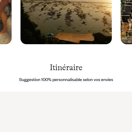
Bali -
Bali -
Indonésie
Indoné
© Alix
©
Pardo
Fausti
Itinéraire
Poidev
Suggestion 100% personnalisable selon vos envies