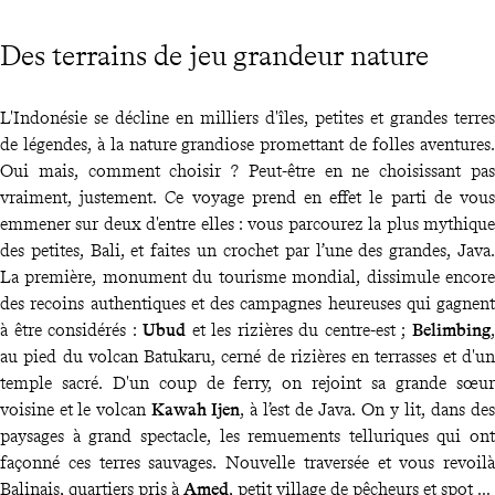
Des terrains de jeu grandeur nature
L'Indonésie se décline en milliers d'îles, petites et grandes terres
de légendes, à la nature grandiose promettant de folles aventures.
Oui mais, comment choisir ? Peut-être en ne choisissant pas
vraiment, justement. Ce voyage prend en effet le parti de vous
emmener sur deux d'entre elles : vous parcourez la plus mythique
des petites, Bali, et faites un crochet par l’une des grandes, Java.
La première, monument du tourisme mondial, dissimule encore
des recoins authentiques et des campagnes heureuses qui gagnent
à être considérés :
Ubud
et les rizières du centre-est ;
Belimbing
,
au pied du volcan Batukaru, cerné de rizières en terrasses et d'un
temple sacré. D'un coup de ferry, on rejoint sa grande sœur
voisine et le volcan
Kawah Ijen
, à l’est de Java. On y lit, dans des
paysages à grand spectacle, les remuements telluriques qui ont
façonné ces terres sauvages. Nouvelle traversée et vous revoilà
Balinais, quartiers pris à
Amed
, petit village de pêcheurs et spot de