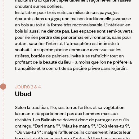
ondulant sur les collines.
Installation pour trois nuits au milieu de ces paysages
épatants, dans un
joglo
, une maison traditionnelle javanaise
en bois au toit à la forme très reconnaissable. L’intérieur, en
bois lui aussi, ne dénote pas. Les espaces sont semi-ouverts,
pour ne rien perdre des panoramas environnants, sans pour
autant sacrifier l’intimité. L’atmosphère est intimiste à
souhait. La superbe piscine commune avec vue sur les
rizières, bordée de palmiers, invite à se rafraîchir tout en
profitant de la beauté du lieu – à moins que l’on ne préfère la
tranquillité et le confort de sa piscine privée dans le jardin.
JOURS 3 & 4
Ubud
Selon la tradition, l’île, ses terres fertiles et sa végétation
luxuriante n’appartiennent pas aux hommes mais aux
divinités. Les Balinais se doivent donc de partager ce qu’ils
ont reçu. "Dari mana ?", "Mau ke mana ?", "D’où viens-tu ?",
"Où vas-tu ?" : malgré l’affluence, ils conservent intacts leur
hospitalité et leur ouverture à l’autre. À Ubud, on savoure le