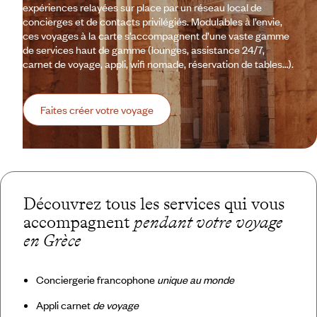
expériences relayées sur place par un réseau local de
concierges et de contacts privilégiés. Modulables à l’envie,
ces voyages à la carte s’accompagnent d’une vaste gamme
de services haut de gamme (lounges, assistance 24/7,
carnet de voyage, appli, wifi nomade, réservation de tables…).
Faites créer votre voyage
Découvrez tous les services qui vous
accompagnent
pendant votre voyage
en Grèce
Conciergerie francophone
unique au monde
Appli carnet
de voyage