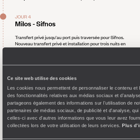
JOUR 4
Milos - Sifnos
Transfert privé jusqu'au port puis traversée pour Sifnos.
Nouveau transfert privé et installation pour trois nuits en
lisière de la baie de Vathi. Votre refuge fusionne les formes
traditionnelles et l'architecture contemporaine avec
beaucoup de justesse. Entre le blanc des édifices, le vert
tendre du jardin et le bleu de la piscine olympique, on se sent
tout de suite ailleurs et à son aise. Les chambres, très
Ce site web utilise des cookies
sobres, font face à de grandes falaises d'ardoise. On passe
de la sérénité du spa à la table gastronomique où la
Les cookies nous permettent de personnaliser le contenu et l
Méditerranée s'exprime en couleurs, avant de rejoindre, d'un
des fonctionnalités relatives aux médias sociaux et d'analyse
pas, le sable de la plage en contrebas. Une chapelle
partageons également des informations sur l'utilisation de no
byzantine, cachée dans le domaine, apporte une touche
partenaires de médias sociaux, de publicité et d'analyse, qu
d'authenticité supplémentaire à cette adresse paisible. Là
celles-ci avec d'autres informations que vous leur avez fourni
encore, votre voiture de location vous est livrée directement
sur place.
collectées lors de votre utilisation de leurs services.
Plus d'