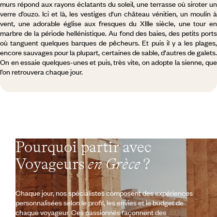
murs répond aux rayons éclatants du soleil, une terrasse où siroter un
verre d’ouzo. Ici et là, les vestiges d'un château vénitien, un moulin à
vent, une adorable église aux fresques du XIIIe siècle, une tour en
marbre de la période hellénistique. Au fond des baies, des petits ports
où tanguent quelques barques de pêcheurs. Et puis il y a les plages,
encore sauvages pour la plupart, certaines de sable, d'autres de galets.
On en essaie quelques-unes et puis, très vite, on adopte la sienne, que
l’on retrouvera chaque jour.
Pourquoi partir avec
Voyageurs
en Grèce
?
Chaque jour, nos spécialistes composent des expériences
personnalisées selon le profil, les envies et le budget de
chaque voyageur. Ces passionnés façonnent des