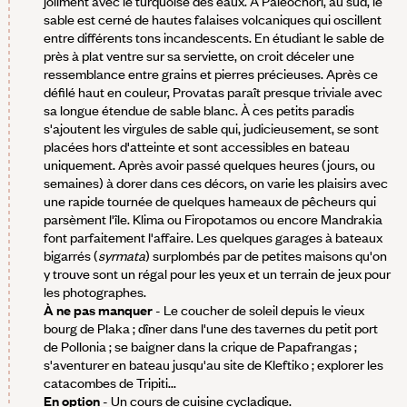
joliment avec le turquoise des eaux. À Paleochori, au sud, le
sable est cerné de hautes falaises volcaniques qui oscillent
entre différents tons incandescents. En étudiant le sable de
près à plat ventre sur sa serviette, on croit déceler une
ressemblance entre grains et pierres précieuses. Après ce
défilé haut en couleur, Provatas paraît presque triviale avec
sa longue étendue de sable blanc. À ces petits paradis
s'ajoutent les virgules de sable qui, judicieusement, se sont
placées hors d'atteinte et sont accessibles en bateau
uniquement. Après avoir passé quelques heures (jours, ou
semaines) à dorer dans ces décors, on varie les plaisirs avec
une rapide tournée de quelques hameaux de pêcheurs qui
parsèment l'île. Klima ou Firopotamos ou encore Mandrakia
font parfaitement l'affaire. Les quelques garages à bateaux
bigarrés (
syrmata
) surplombés par de petites maisons qu'on
y trouve sont un régal pour les yeux et un terrain de jeux pour
les photographes.
À ne pas manquer
- Le coucher de soleil depuis le vieux
bourg de Plaka ; dîner dans l'une des tavernes du petit port
de Pollonia ; se baigner dans la crique de Papafrangas ;
s'aventurer en bateau jusqu'au site de Kleftiko ; explorer les
catacombes de Tripiti...
En option
- Un cours de cuisine cycladique.