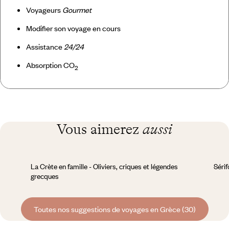
Voyageurs
Gourmet
Modifier son voyage en cours
Assistance
24/24
Absorption CO
2
Vous aimerez
aussi
La Crète en famille - Oliviers, criques et légendes
Sérif
grecques
Toutes nos suggestions de voyages en Grèce (30)