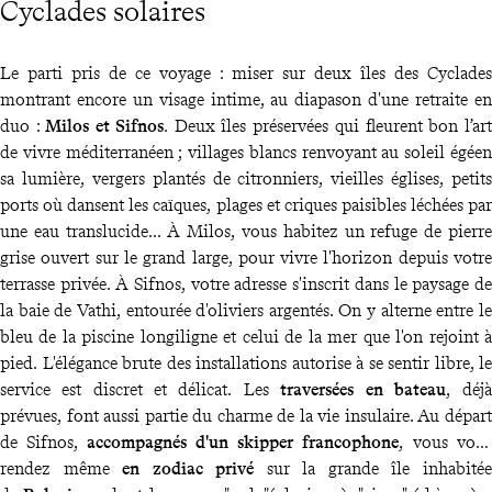
Cyclades solaires
Le parti pris de ce voyage : miser sur deux îles des Cyclades
montrant encore un visage intime, au diapason d'une retraite en
duo :
Milos et Sifnos
. Deux îles préservées qui fleurent bon l’art
de vivre méditerranéen ; villages blancs renvoyant au soleil égéen
sa lumière, vergers plantés de citronniers, vieilles églises, petits
ports où dansent les caïques, plages et criques paisibles léchées par
une eau translucide... À Milos, vous habitez un refuge de pierre
grise ouvert sur le grand large, pour vivre l'horizon depuis votre
terrasse privée. À Sifnos, votre adresse s'inscrit dans le paysage de
la baie de Vathi, entourée d'oliviers argentés. On y alterne entre le
bleu de la piscine longiligne et celui de la mer que l'on rejoint à
pied. L'élégance brute des installations autorise à se sentir libre, le
service est discret et délicat. Les
traversées en bateau
, déjà
prévues, font aussi partie du charme de la vie insulaire. Au départ
de Sifnos,
accompagnés d'un skipper francophone
, vous vous
rendez même
en zodiac privé
sur la grande île inhabitée