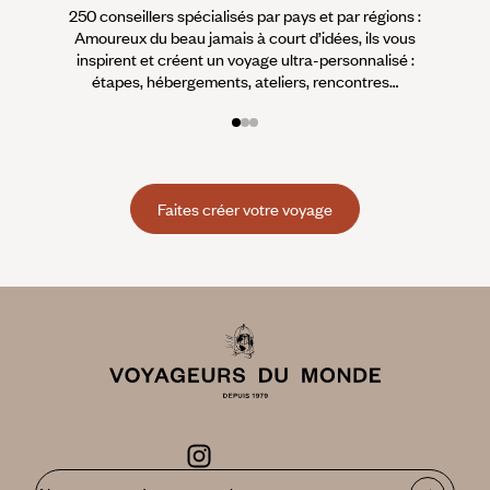
250 conseillers spécialisés par pays et par régions :
À 
Amoureux du beau jamais à court d’idées, ils vous
fran
inspirent et créent un voyage ultra-personnalisé :
suiven
étapes, hébergements, ateliers, rencontres…
Faites créer votre voyage