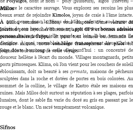
de
Polyaigos
, dont le nom – "poly"(plusieurs), "aigos" (chèvres) –
Milos
annonce le caractère sauvage. Vous explorez ses recoins les plus
beaux avant de rejoindre
Kimolos
, joyau de craie à l'âme intacte.
À quoi pense donc la Vénus de Milo, enfermée au Louvre et
À Milos, comme à Sifnos, vous disposez d'une
voiture de
privée de son bras ? Avec son nez grec et ses cheveux ondulés
location
pour rayonner librement,
appli GPS et bonnes adresses
comme des vaguelettes, elle regarde au loin, là-bas, vers son île
personnalisées à l’appui
. Et pour tout conseil ou demande de
d’origine. À quoi ressemblait Milos cent ans avant Jésus Christ ?
dernière minute, notre
concierge francophone sur place
est
Sans doute beaucoup à celle d’aujourd’hui : un concentré de
joignable tout au long de votre voyage.
douceur hellène à l’écart du monde. Villages montagnards, petits
ports pittoresques. Klima, où l’on vient pour les couchers de soleil
éblouissants, doit sa beauté à ses
syrmata
, maisons de pêcheurs
sculptées dans la roche et dotées de portes en bois colorées. Au
sommet de la colline, le village de Kastro étale ses maisons en
ruines. Mais Milos doit surtout sa réputation à ses plages, parfois
lunaires, dont le sable fin varie du doré au gris en passant par le
rouge et le blanc. Un sacré tempérament volcanique.
Sifnos