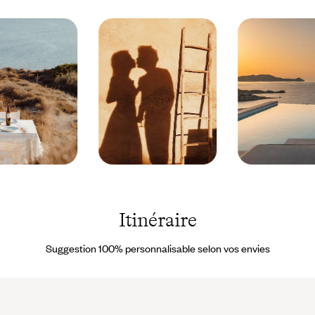
Grèce ©
Milos -
Faustine
Grèce ©
Poidevin-
Droits
Gros
Réservés
Itinéraire
Suggestion 100% personnalisable selon vos envies