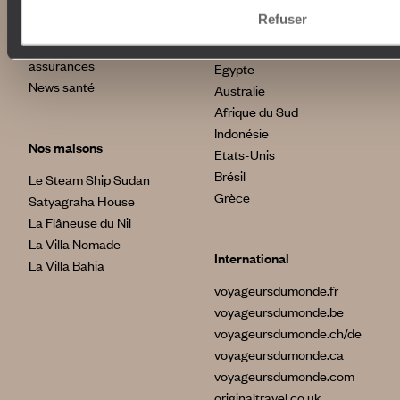
Avis clients
Refuser
Voyages d'entreprise
Japon
Conditions de vente et
Italie
assurances
Egypte
News santé
Australie
Afrique du Sud
Indonésie
Nos maisons
Etats-Unis
Brésil
Le Steam Ship Sudan
Grèce
Satyagraha House
La Flâneuse du Nil
La Villa Nomade
International
La Villa Bahia
voyageursdumonde.fr
voyageursdumonde.be
voyageursdumonde.ch/de
voyageursdumonde.ca
voyageursdumonde.com
originaltravel.co.uk