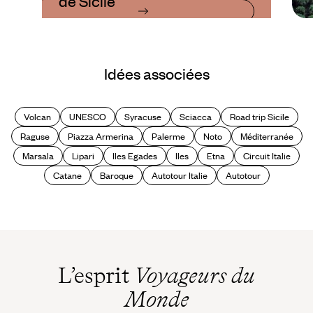
de Sicile
Idées associées
Volcan
UNESCO
Syracuse
Sciacca
Road trip Sicile
Raguse
Piazza Armerina
Palerme
Noto
Méditerranée
Marsala
Lipari
Iles Egades
Iles
Etna
Circuit Italie
Catane
Baroque
Autotour Italie
Autotour
L’esprit
Voyageurs du
Monde