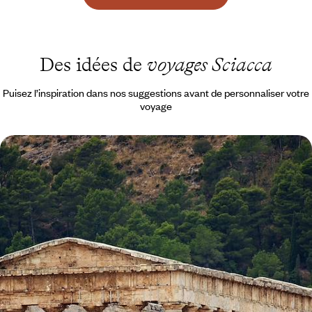
Des idées de
voyages Sciacca
Puisez l’inspiration dans nos suggestions avant de personnaliser votre
voyage
De Palerme aux pentes de l'Etna - Le grand tour de
la Sicile
La vieille pierre, les vignes, le volcan, les eaux claires : un périple
complet à travers la Sicile
13 jours, de CHF 2700 à CHF 3700
1