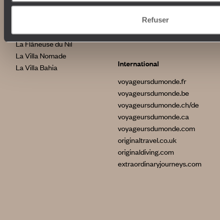
Nos maisons
Etats-Unis
Brésil
Le Steam Ship Sudan
Refuser
Grèce
Satyagraha House
La Flâneuse du Nil
La Villa Nomade
International
La Villa Bahia
voyageursdumonde.fr
voyageursdumonde.be
voyageursdumonde.ch/de
voyageursdumonde.ca
voyageursdumonde.com
originaltravel.co.uk
originaldiving.com
extraordinaryjourneys.com