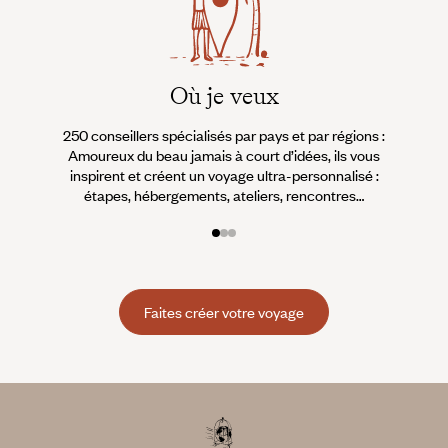
Où je veux
250 conseillers spécialisés par pays et par régions :
À 
Amoureux du beau jamais à court d’idées, ils vous
fran
inspirent et créent un voyage ultra-personnalisé :
suiven
étapes, hébergements, ateliers, rencontres…
Faites créer votre voyage