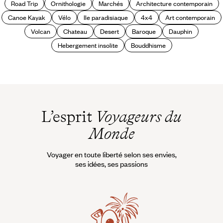
Road Trip
Ornithologie
Marchés
Architecture contemporain
Canoe Kayak
Vélo
Ile paradisiaque
4x4
Art contemporain
Volcan
Chateau
Desert
Baroque
Dauphin
Hebergement insolite
Bouddhisme
L’esprit
Voyageurs du
Monde
Voyager en toute liberté selon ses envies,
ses idées, ses passions