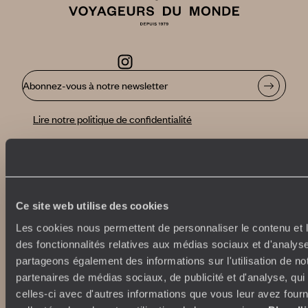
Abonnez-vous à notre newsletter
Lire notre politique de confidentialité
Nos engagements
Idées voyages
100% carbone absorbé
On part où ?
Ce site web utilise des cookies
Tourisme responsable
Voyage de noces
Les cookies nous permettent de personnaliser le contenu et l
Vacances en famille
des fonctionnalités relatives aux médias sociaux et d'analyse
Week-end en amoureux
partageons également des informations sur l'utilisation de no
Qui sommes-nous ?
Vacances d’été
partenaires de médias sociaux, de publicité et d'analyse, qu
Croisière
Où nous trouver ?
celles-ci avec d'autres informations que vous leur avez fourni
Voyage de luxe
L’Esprit Voyageurs