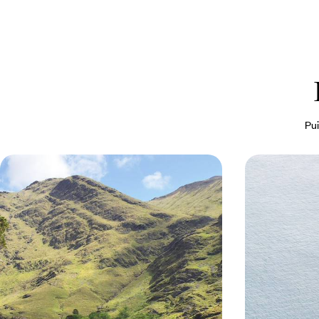
Pui
Le Connemara country chic - En
En famille p
belles demeures dans l'Ouest
falaises - L'
sauvage
De maison victorienne en manoir de campagne,
Dublin, comté de
séjourner en adresses élégantes, au cœur du
de l’Irlande pour
Connemara
5 jours, de CHF 1700 à CHF 2500
8 jours, de CHF 