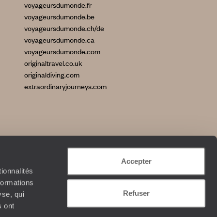
voyageursdumonde.fr
voyageursdumonde.be
voyageursdumonde.ch/de
voyageursdumonde.ca
voyageursdumonde.com
originaltravel.co.uk
originaldiving.com
extraordinaryjourneys.com
Accepter
ionnalités
formations
Refuser
yse, qui
s ont