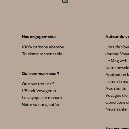
Nos engagements
Autour du v
100% carbone absorbé
Librairie Vo
Tourisme responsable
Journal Voy
Le Mag web
Notre newsle
Qui sommes-nous ?
Application 
Listes de ma
Où nous trouver ?
Avis clients
L’Esprit Voyageurs
Voyages d'en
Le voyage sur mesure
Conditions d
Notre valeur ajoutée
News santé
Nos maison