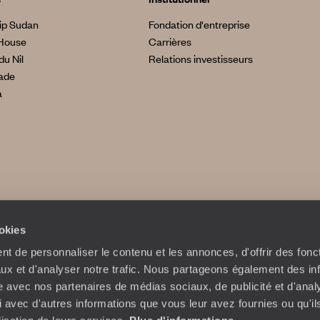
ip Sudan
Fondation d'entreprise
House
Carrières
du Nil
Relations investisseurs
made
a
ookies
t de personnaliser le contenu et les annonces, d'offrir des fonct
ux et d'analyser notre trafic. Nous partageons également des in
site avec nos partenaires de médias sociaux, de publicité et d'anal
 avec d'autres informations que vous leur avez fournies ou qu'il