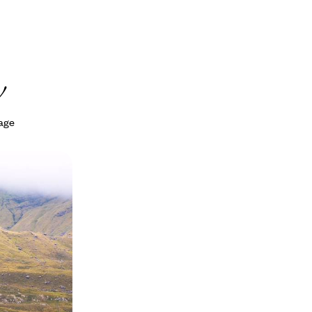
y
yage
 pubs -
de
 : les grands
e l’Irlande