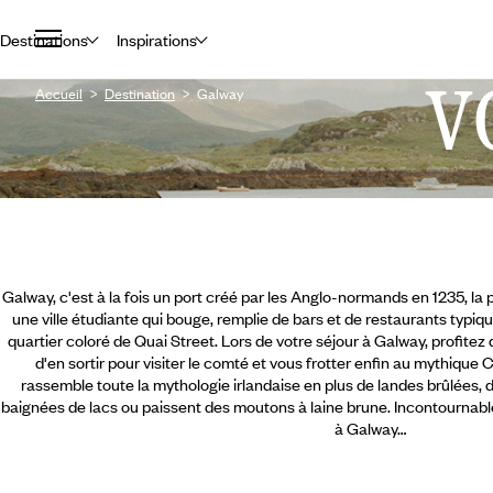
Destinations
Inspirations
V
Accueil
Destination
Galway
Galway, c'est à la fois un port créé par les Anglo-normands en 1235, la
une ville étudiante qui bouge, remplie de bars et de restaurants typiq
quartier coloré de Quai Street. Lors de votre séjour à Galway, profitez 
d'en sortir pour visiter le comté et vous frotter enfin au mythiq
rassemble toute la mythologie irlandaise en plus de landes brûlées, d
baignées de lacs ou paissent des moutons à laine brune. Incontournabl
à Galway…