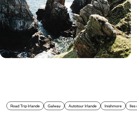
Le Mag
A vivre en Irlande et nulle part
ailleurs
Road Trip Irlande
Galway
Autotour Irlande
Inishmore
Iles