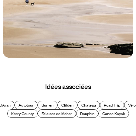
Le Mag
A vivre absolument en Irlande
Idées associées
 d'Aran
Autotour
Burren
Clifden
Chateau
Road Trip
Vélo
Kerry County
Falaises de Moher
Dauphin
Canoe Kayak