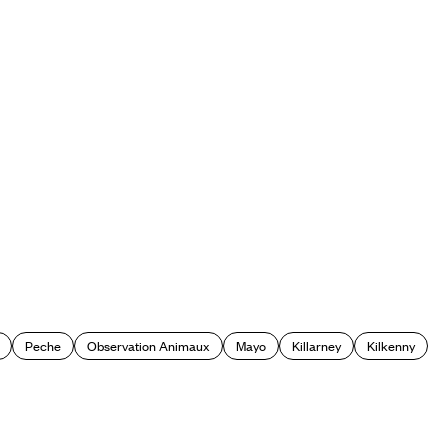
Peche
Observation Animaux
Mayo
Killarney
Kilkenny