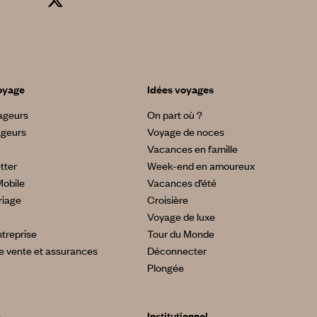
oyage
Idées voyages
yageurs
On part où ?
ageurs
Voyage de noces
Vacances en famille
tter
Week-end en amoureux
Mobile
Vacances d’été
riage
Croisière
Voyage de luxe
treprise
Tour du Monde
e vente et assurances
Déconnecter
Plongée
s
Institutionnel