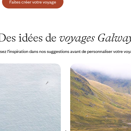
Faites créer votre voyage
Des idées de
voyages Galwa
sez l’inspiration dans nos suggestions avant de personnaliser votre vo
ar les landes et les
Des lacs, des landes, des
Irlande au grand air
Premier voyage en Irlan
 Clare et Connemara : le meilleur
Kerry, Burren, Connemara, Dublin
 parents et enfants
classiques qui forgent l'identité d
2000 à CHF 2900
8 jours, de CHF 2200 à CHF 3000