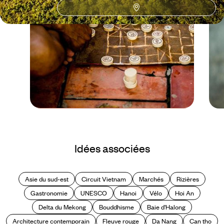
Le Mag
24 heures à Ho Chi
Idées associées
Minh-Ville
Asie du sud-est
Circuit Vietnam
Marchés
Rizières
Gastronomie
UNESCO
Hanoi
Vélo
Hoi An
Delta du Mekong
Bouddhisme
Baie d'Halong
Architecture contemporain
Fleuve rouge
Da Nang
Can tho