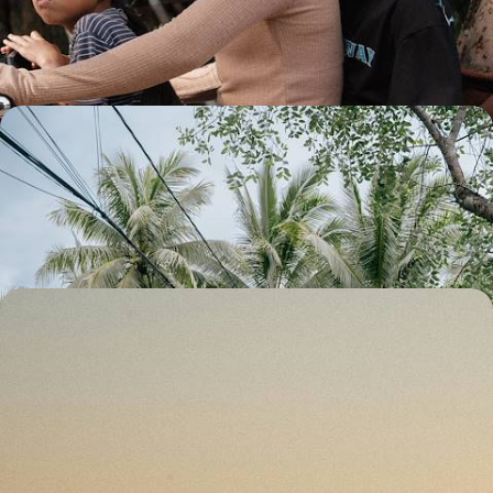
cités mythiques en rizières magiques
14 jours, de CHF 3200 à CHF 4000
Du Nord au Sud - Premier voyage au Vietnam
De Hanoï à Hô Chi Minh-Ville, un itinéraire complet au fil de certains
des plus beaux sites du pays
12 jours, de CHF 3800 à CHF 4600
Du sud Vietnam au Cambodge - Cités vives, delta du
Mékong et temples d'Angkor
De Hô-Chi-Minh-Ville à Siem Reap via le delta du Mékong, relier tout
naturellement deux pays unis par une histoire forte
13 jours, de CHF 3800 à CHF 5000