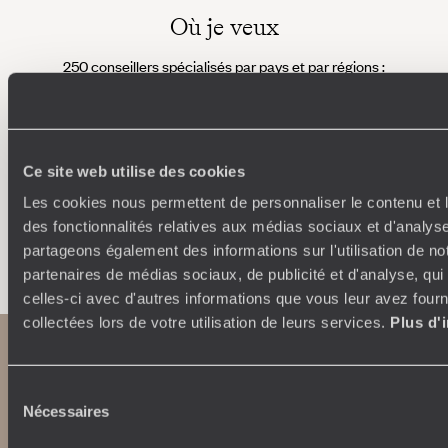
Où je veux
250 conseillers spécialisés par pays et par régions :
À 
Amoureux du beau jamais à court d’idées, ils vous
fran
inspirent et créent un voyage ultra-personnalisé :
suiven
étapes, hébergements, ateliers, rencontres…
Ce site web utilise des cookies
Les cookies nous permettent de personnaliser le contenu et l
des fonctionnalités relatives aux médias sociaux et d'analyse
Faites créer votre voyage
partageons également des informations sur l'utilisation de no
partenaires de médias sociaux, de publicité et d'analyse, qu
celles-ci avec d'autres informations que vous leur avez fourni
collectées lors de votre utilisation de leurs services.
Plus d'
Sélection
Nécessaires
du
consentement