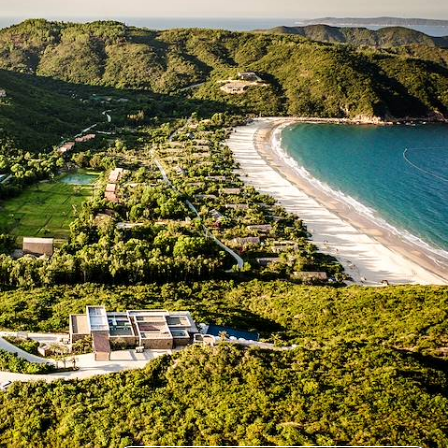
Vivre le meilleur de la côte vietnamienne, entre escales pleines de
charme et paysages enchanteurs
13 jours, de CHF 5800 à CHF 7600
1
Le Guide
Circuit Vietnam
Conseils pratiques, témoignages et inspirations pour bien préparer son
voyage