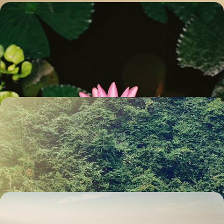
Sous le soleil d’hiver, un Vietnam à fleur d'eau - Hô
Chi Minh-Ville, le Mékong et l'île de Phu Quôc
Vous perdre dans les rues fourmillantes de Hô Chi Minh-Ville, naviguer
sur le Mékong, lézarder sur le sable : le choix du sud et du soleil en hiver
10 jours, de CHF 3900 à CHF 5200
Hanoi, le Nord et Luang Prabang - Premiers pas au
Vietnam et épilogue laotien
Aborder le Vietnam par le nord, de la trépidante Hanoi à la magnétique
baie de Bai Tu Long, en passant par l'apaisante réserve de Pu Luong
13 jours, de CHF 4000 à CHF 5100
Hanoï, les rizières et la côte - Le Vietnam à deux en
adresses à part