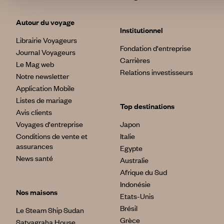
Autour du voyage
Institutionnel
Librairie Voyageurs
Fondation d'entreprise
Journal Voyageurs
Carrières
Le Mag web
Relations investisseurs
Notre newsletter
Application Mobile
Listes de mariage
Top destinations
Avis clients
Voyages d'entreprise
Japon
Conditions de vente et
Italie
assurances
Egypte
News santé
Australie
Afrique du Sud
Indonésie
Nos maisons
Etats-Unis
Brésil
Le Steam Ship Sudan
Grèce
Satyagraha House