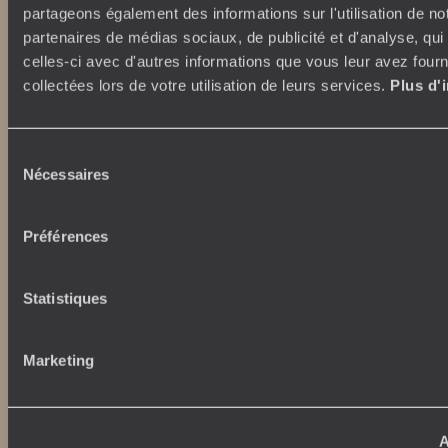
partageons également des informations sur l'utilisation de no
partenaires de médias sociaux, de publicité et d'analyse, qu
celles-ci avec d'autres informations que vous leur avez fourni
collectées lors de votre utilisation de leurs services.
Plus d'
Sélection
Abonnez-vous à notre newsletter
Nécessaires
du
consentement
Lire notre politique de confidentialité
Préférences
Nos engagements
Idées voyages
Statistiques
100% carbone absorbé
On part où ?
Tourisme responsable
Voyage de noces
Marketing
Vacances en famille
Week-end en amoureux
Qui sommes-nous ?
Vacances d’été
A