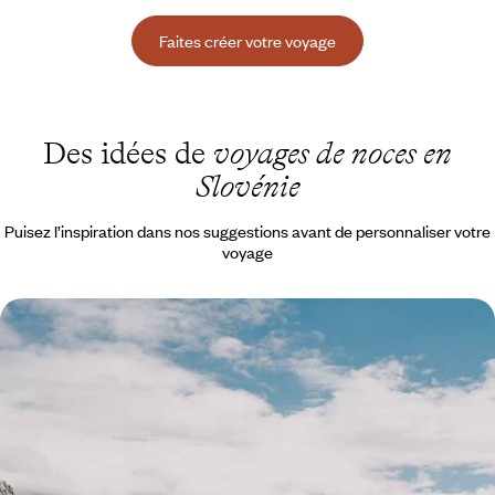
Faites créer votre voyage
Des idées de
voyages de noces en
Slovénie
Puisez l’inspiration dans nos suggestions avant de personnaliser votre
voyage
Des vignes, des vagues et des montagnes - La
Slovénie nature et en belles adresses
Parcourir les Alpes, les vignobles, l’Adriatique, Ljubljana ; faire escale
dans des établissements raffinés
10 jours, de CHF 2400 à CHF 3300