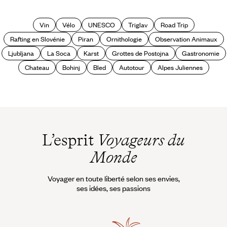
Slovénie ?
Vin
Vélo
UNESCO
Triglav
Road Trip
Rafting en Slovénie
Piran
Ornithologie
Observation Animaux
Ljubljana
La Soca
Karst
Grottes de Postojna
Gastronomie
Chateau
Bohinj
Bled
Autotour
Alpes Juliennes
L’esprit
Voyageurs du
Monde
Voyager en toute liberté selon ses envies,
ses idées, ses passions