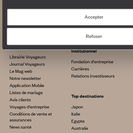
Croisière
Où nous trouver ?
Voyage de luxe
L’Esprit Voyageurs
Tour du Monde
Accepter
Le voyage sur mesure
Déconnecter
Notre valeur ajoutée
Plongée
Refuser
Autour du voyage
Institutionnel
Librairie Voyageurs
Fondation d'entreprise
Journal Voyageurs
Carrières
Le Mag web
Relations investisseurs
Notre newsletter
Application Mobile
Listes de mariage
Top destinations
Avis clients
Voyages d'entreprise
Japon
Conditions de vente et
Italie
assurances
Egypte
News santé
Australie