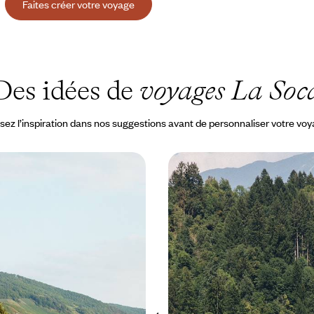
Faites créer votre voyage
Des idées de
voyages La Soc
sez l’inspiration dans nos suggestions avant de personnaliser votre vo
 la Bohême - L’Europe
Balkans Transit - Slovén
c ma voiture
Bosnie et Monténégro e
angle, nature et culture, dans le
Un road-trip à travers mer, mont
 propre véhicule
naturels, avec juste ce qu’il faut 
s’imprégner des Balkans
 2600 à CHF 3500
22 jours, de CHF 4100 à CHF 5500