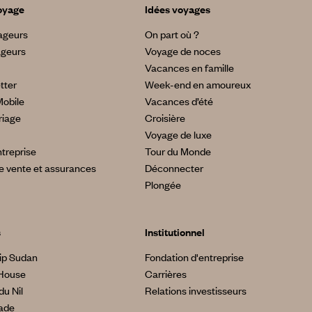
oyage
Idées voyages
yageurs
On part où ?
ageurs
Voyage de noces
Vacances en famille
tter
Week-end en amoureux
Mobile
Vacances d’été
riage
Croisière
Voyage de luxe
treprise
Tour du Monde
e vente et assurances
Déconnecter
Plongée
s
Institutionnel
ip Sudan
Fondation d'entreprise
House
Carrières
du Nil
Relations investisseurs
made