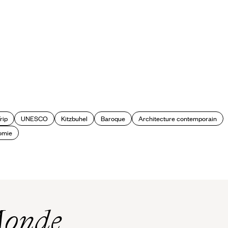
rip
UNESCO
Kitzbuhel
Baroque
Architecture contemporain
omie
Monde