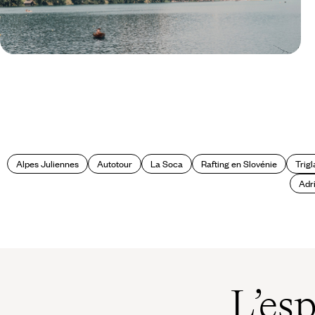
Le Mag
Les plus beaux paysages de
Slovénie
Alpes Juliennes
Autotour
La Soca
Rafting en Slovénie
Trigl
Adri
L’es