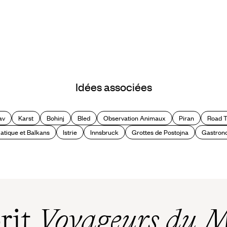
Idées associées
av
Karst
Bohinj
Bled
Observation Animaux
Piran
Road T
atique et Balkans
Istrie
Innsbruck
Grottes de Postojna
Gastron
prit
Voyageurs du 