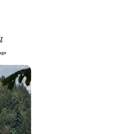
a
yage
ie, Croatie,
n famille
agnes et parcs
d’histoire pour