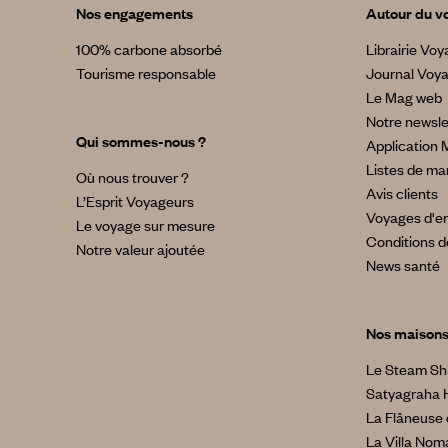
Nos engagements
Autour du v
100% carbone absorbé
Librairie Vo
Tourisme responsable
Journal Voy
Le Mag web
Notre newsle
Qui sommes-nous ?
Application 
Listes de ma
Où nous trouver ?
Avis clients
L’Esprit Voyageurs
Voyages d'en
Le voyage sur mesure
Conditions d
Notre valeur ajoutée
News santé
Nos maison
Le Steam Sh
Satyagraha 
La Flâneuse 
La Villa No