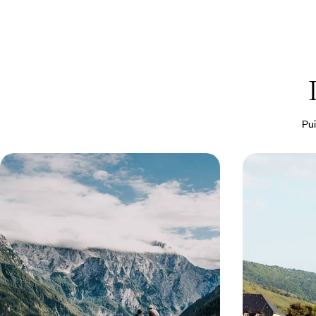
Pui
Des vignes, des vagues et des
Des Alpes à
montagnes - La Slovénie nature et
centrale ave
en belles adresses
Parcourir les Alpes, les vignobles, l’Adriatique,
Un voyage grand 
Ljubljana ; faire escale dans des établissements
confort de votre
raffinés
10 jours, de CHF 2400 à CHF 3300
20 jours, de CHF