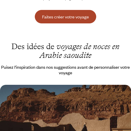
Faites créer votre voyage
Des idées de
voyages de noces en
Arabie saoudite
Puisez l’inspiration dans nos suggestions avant de personnaliser votre
voyage
Cités anciennes, désert, mer Rouge - L’Arabie
Saoudite en adresses d'exception
D’héritages historiques en merveilles naturelles, voir le meilleur du pays
dans des conditions privilégiées de confort, de logistique et
d’exclusivité
9 jours, de CHF 8600 à CHF 10400