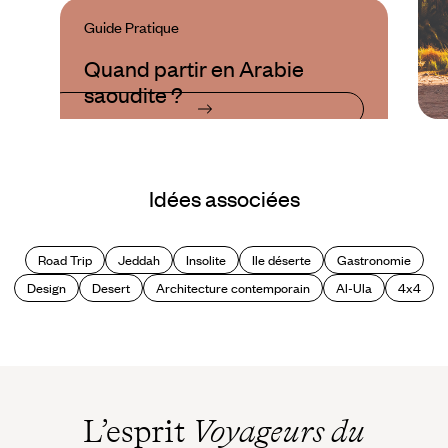
Guide Pratique
Quand partir en Arabie
saoudite ?
Idées associées
Road Trip
Jeddah
Insolite
Ile déserte
Gastronomie
Design
Desert
Architecture contemporain
Al-Ula
4x4
L’esprit
Voyageurs du