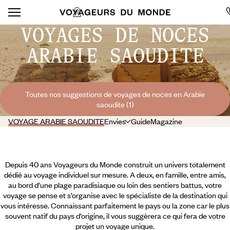
VOYAGES DE NOCES
ARABIE SAOUDITE
Toutes nos suggestions de voyages de noces en Arabie
saoudite (1)
VOYAGE ARABIE SAOUDITE
Envies
Guide
Magazine
Depuis 40 ans Voyageurs du Monde construit un univers totalement
dédié au voyage individuel sur mesure. A deux, en famille, entre amis,
au bord d’une plage paradisiaque ou loin des sentiers battus, votre
voyage se pense et s’organise avec le spécialiste de la destination qui
vous intéresse. Connaissant parfaitement le pays ou la zone car le plus
souvent natif du pays d’origine, il vous suggèrera ce qui fera de votre
projet un voyage unique.