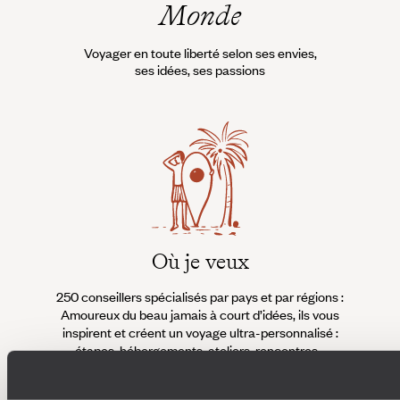
Monde
Voyager en toute liberté selon ses envies,
ses idées, ses passions
Où je veux
250 conseillers spécialisés par pays et par régions :
À 
Amoureux du beau jamais à court d’idées, ils vous
fran
inspirent et créent un voyage ultra-personnalisé :
suiven
étapes, hébergements, ateliers, rencontres…