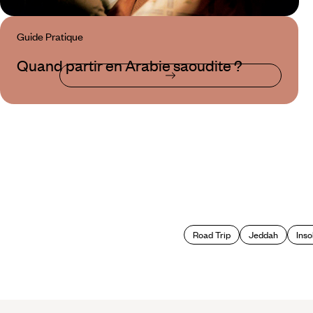
Guide Pratique
Quand partir en Arabie saoudite ?
Road Trip
Jeddah
Inso