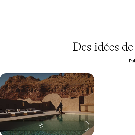
Des idées d
Pui
Cités anciennes, désert, mer Rouge -
L’Arabie Saoudite en adresses
d'exception
D’héritages historiques en merveilles naturelles,
voir le meilleur du pays dans des conditions
privilégiées de confort, de logistique et
d’exclusivité
9 jours, de CHF 8600 à CHF 10400