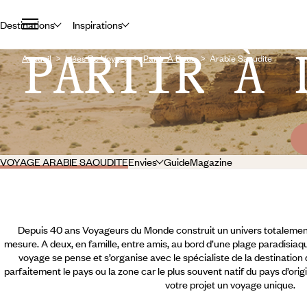
Destinations
Inspirations
PARTIR À 
Accueil
Idées De Voyage
Partir À Deux
Arabie Saoudite
VOYAGE ARABIE SAOUDITE
Envies
Guide
Magazine
Depuis 40 ans Voyageurs du Monde construit un univers totalement
mesure. A deux, en famille, entre amis, au bord d’une plage paradisiaqu
voyage se pense et s’organise avec le spécialiste de la destination
parfaitement le pays ou la zone car le plus souvent natif du pays d’orig
votre projet un voyage unique.