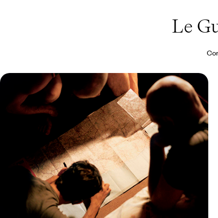
Le G
Con