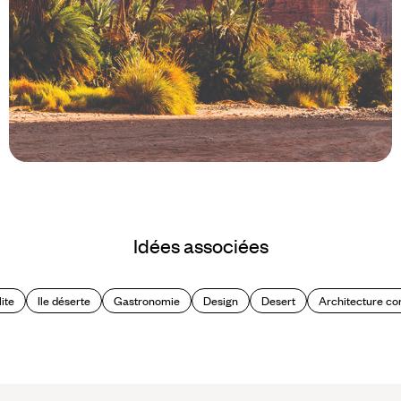
Le Mag
Arabie saoudite : l’appel des
Idées associées
wadis, entre roche et mirage
lite
Ile déserte
Gastronomie
Design
Desert
Architecture co