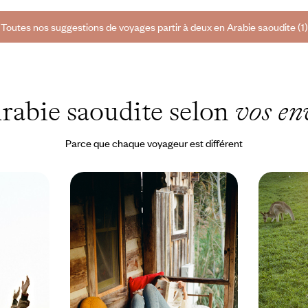
Toutes nos suggestions de voyages partir à deux en Arabie saoudite (1)
rabie saoudite selon
vos en
Parce que chaque voyageur est différent