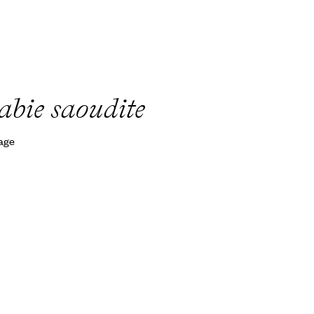
abie saoudite
yage