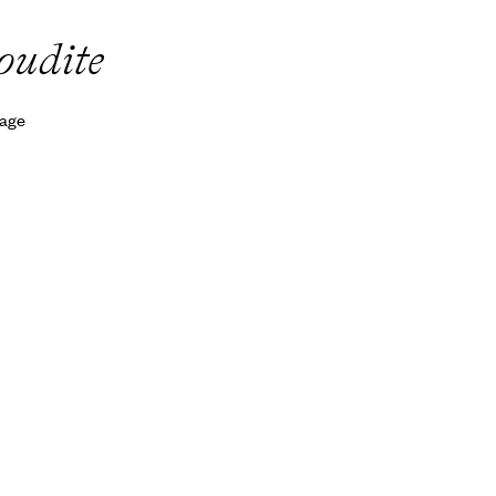
oudite
yage