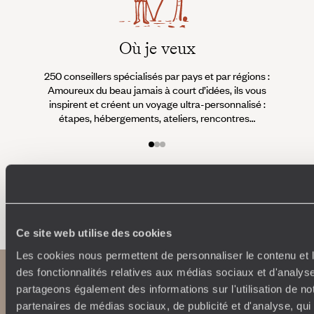
Où je veux
250 conseillers spécialisés par pays et par régions :
À 
Amoureux du beau jamais à court d’idées, ils vous
fran
inspirent et créent un voyage ultra-personnalisé :
suiven
étapes, hébergements, ateliers, rencontres…
Faites créer votre voyage
Ce site web utilise des cookies
Les cookies nous permettent de personnaliser le contenu et l
des fonctionnalités relatives aux médias sociaux et d'analyse
partageons également des informations sur l'utilisation de no
partenaires de médias sociaux, de publicité et d'analyse, qu