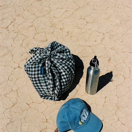
De l'infinité de l'Etosha Pan au plus vieux désert au monde, embarquer
dans votre propre 4x4 pour sillonner la Namibie en famille
17 jours, de CHF 4900 à CHF 6800
Toutes nos suggestions de voyages avec vos enfants en
Namibie (1)
La Namibie selon
vos envies
Parce que chaque voyageur est différent