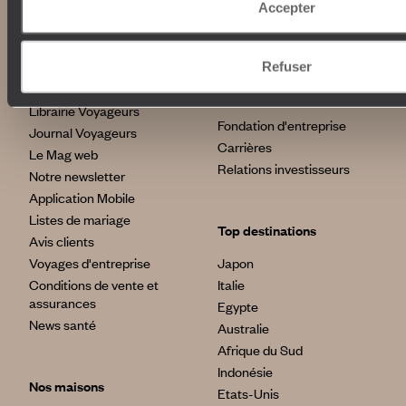
Accepter
Déconnecter
Notre valeur ajoutée
Plongée
Refuser
Autour du voyage
Institutionnel
Librairie Voyageurs
Fondation d'entreprise
Journal Voyageurs
Carrières
Le Mag web
Relations investisseurs
Notre newsletter
Application Mobile
Listes de mariage
Top destinations
Avis clients
Voyages d'entreprise
Japon
Conditions de vente et
Italie
assurances
Egypte
News santé
Australie
Afrique du Sud
Indonésie
Nos maisons
Etats-Unis