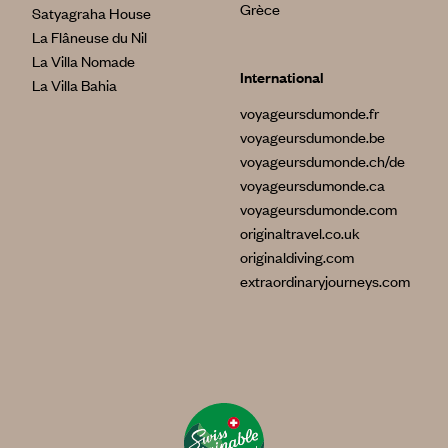
Grèce
Satyagraha House
La Flâneuse du Nil
La Villa Nomade
International
La Villa Bahia
voyageursdumonde.fr
voyageursdumonde.be
voyageursdumonde.ch/de
voyageursdumonde.ca
voyageursdumonde.com
originaltravel.co.uk
originaldiving.com
extraordinaryjourneys.com