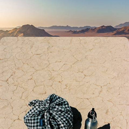
Paysages d'un autre monde, couleurs vibrantes, animaux rares :
l'essentiel de la Namibie en un road-trip rythmé
15 jours, de CHF 4600 à CHF 6400
Sur les pistes de Namibie - La grande aventure avec
vos ados
De l'infinité de l'Etosha Pan au plus vieux désert au monde, embarquer
dans votre propre 4x4 pour sillonner la Namibie en famille
17 jours, de CHF 4900 à CHF 6800
Toutes nos suggestions de voyages vacances d'été en
Namibie (2)