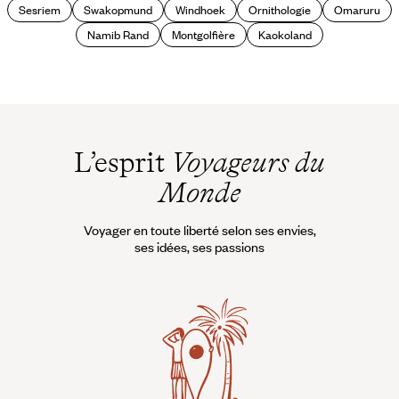
Sesriem
Swakopmund
Windhoek
Ornithologie
Omaruru
Namib Rand
Montgolfière
Kaokoland
L’esprit
Voyageurs du
Monde
Voyager en toute liberté selon ses envies,
ses idées, ses passions