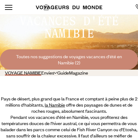
VACANCES D'ÉTÉ
NAMIBIE
Toutes nos suggestions de voyages vacances d'été en
Namibie (2)
VOYAGE NAMIBIE
Envies
Guide
Magazine
Pays de désert, plus grand que la France et comptant à peine plus de 2
millions d'habitants,
la Namibie
offre des paysages de dunes et de
roches rouges, absolument fascinants.
Pendant vos vacances d'été en Namibie, vous profiterez des
températures douces de l'hiver austral, ce qui vous permettra de vous
balader dans les parcs comme celui de Fish River Canyon ou d'Etosha,
sans souffrir de la chaleur excessive. Il faut d'ailleurs se méfier de