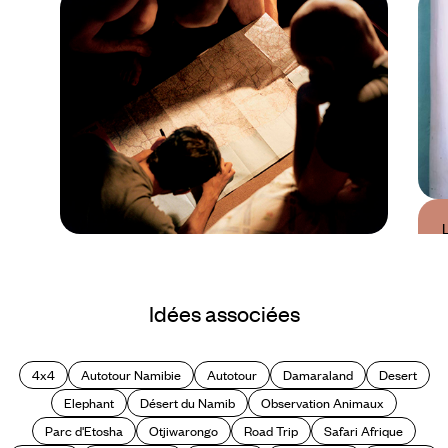
Guide Pratique
Quand partir en
Idées associées
Namibie ?
4x4
Autotour Namibie
Autotour
Damaraland
Desert
Elephant
Désert du Namib
Observation Animaux
Parc d'Etosha
Otjiwarongo
Road Trip
Safari Afrique