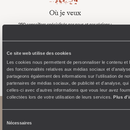
Où je veux
250 conseillers spécialisés par pays et par régions :
À 
Amoureux du beau jamais à court d’idées, ils vous
fran
inspirent et créent un voyage ultra-personnalisé :
suiven
étapes, hébergements, ateliers, rencontres…
Ce site web utilise des cookies
Les cookies nous permettent de personnaliser le contenu et l
des fonctionnalités relatives aux médias sociaux et d'analyse
Faites créer votre voyage
partageons également des informations sur l'utilisation de no
partenaires de médias sociaux, de publicité et d'analyse, qu
celles-ci avec d'autres informations que vous leur avez fourni
collectées lors de votre utilisation de leurs services.
Plus d'
Sélection
Nécessaires
du