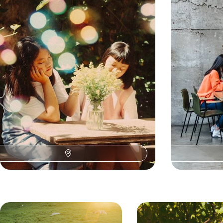
en famille, un jeu d’enfant
pop, manga 
Exaucer les souhaits des enfants en se
Faire un cadeau à
téléportant dans une contrée récréative peuplée
– en vous initia
de petits et grands rêveurs
à la culture qui 
13 jours, de CHF 3400 à CHF 4000
10 jours, de CHF
T
La