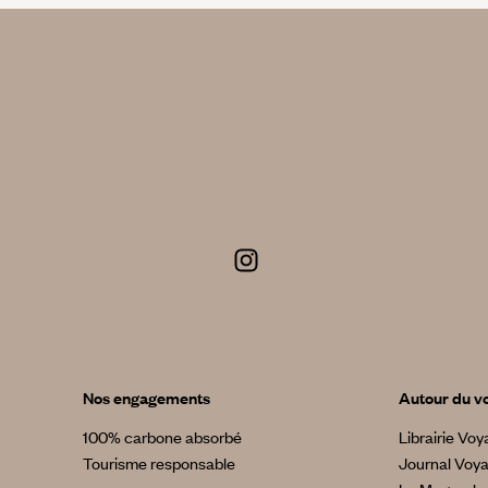
Nos engagements
Autour du v
100% carbone absorbé
Librairie Vo
Tourisme responsable
Journal Voy