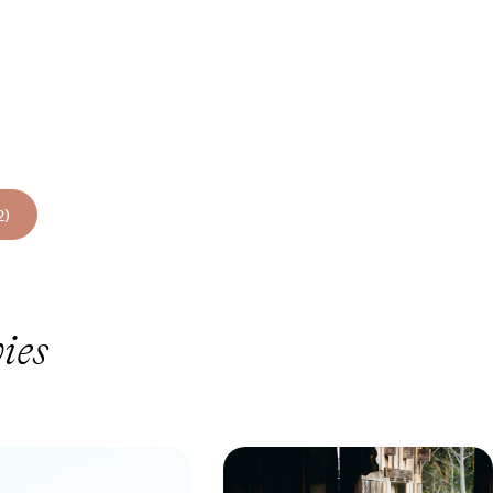
2)
ies