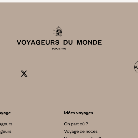
A
oyage
Idées voyages
yageurs
On part où ?
ageurs
Voyage de noces