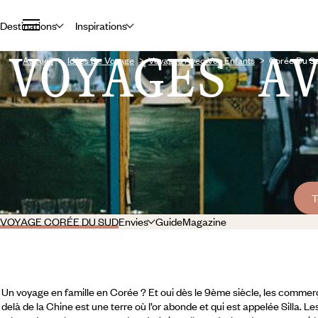
Destinations
Inspirations
VOYAGES A
Accueil
Idées De Voyage
Voyages Avec Vos Enfants
Corée Du S
T
VOYAGE CORÉE DU SUD
Envies
Guide
Magazine
Un voyage en famille en Corée ? Et oui dès le 9ème siècle, les commerç
delà de la Chine est une terre où l’or abonde et qui est appelée Silla. L