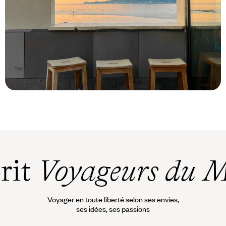
Le Mag
Jeju entre les lignes
prit
Voyageurs du 
Voyager en toute liberté selon ses envies,
ses idées, ses passions