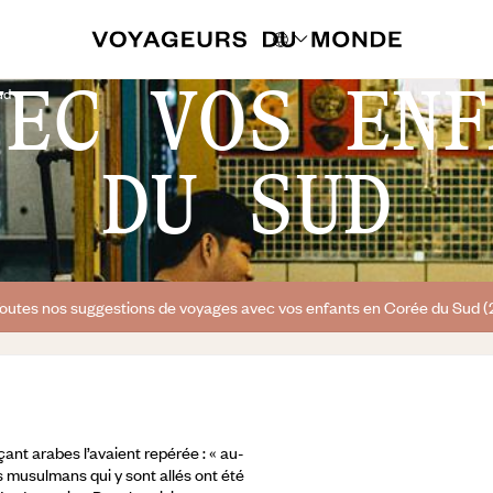
VEC VOS ENF
ud
DU SUD
outes nos suggestions de voyages avec vos enfants en Corée du Sud (
ant arabes l’avaient repérée : « au-
es musulmans qui y sont allés ont été