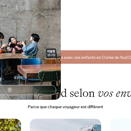
et street food
 vos ados – et à toute la famille
nt, en Corée du Sud puis au Japon,
les anime
 4000 à CHF 5000
outes nos suggestions de voyages avec vos enfants en Corée du Sud (
 Corée du Sud selon
vos env
Parce que chaque voyageur est différent