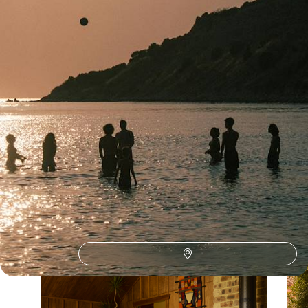
Toutes nos suggestions de voyages vacances de la toussaint
au Brésil (1)
Le Brésil selon
vos envies
Parce que chaque voyageur est différent