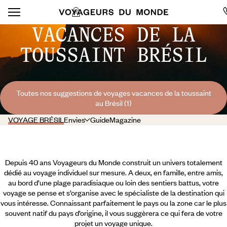
VACANCES DE LA
TOUSSAINT BRÉSIL
Toutes nos suggestions de voyages vacances de la toussaint
au Brésil (1)
VOYAGE BRÉSIL
Envies
Guide
Magazine
Depuis 40 ans Voyageurs du Monde construit un univers totalement
dédié au voyage individuel sur mesure. A deux, en famille, entre amis,
au bord d’une plage paradisiaque ou loin des sentiers battus, votre
voyage se pense et s’organise avec le spécialiste de la destination qui
vous intéresse. Connaissant parfaitement le pays ou la zone car le plus
souvent natif du pays d’origine, il vous suggèrera ce qui fera de votre
projet un voyage unique.