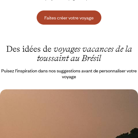
Faites créer votre voyage
Des idées de
voyages vacances de la
toussaint au Brésil
Puisez l’inspiration dans nos suggestions avant de personnaliser votre
voyage
Brasil com família - Vos aventures dans le Nordeste
De mi-mai à fin novembre, plonger ensemble dans un Nordeste
chamarré, du relief des Lençóis Maranhenses aux rives de "Jeri"
14 jours, de CHF 4100 à CHF 5500