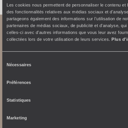
Les cookies nous permettent de personnaliser le contenu et l
des fonctionnalités relatives aux médias sociaux et d'analyse
partageons également des informations sur l'utilisation de no
partenaires de médias sociaux, de publicité et d'analyse, qu
celles-ci avec d'autres informations que vous leur avez fourni
collectées lors de votre utilisation de leurs services.
Plus d'
Sélection
Nécessaires
du
Abonnez-vous à notre newsletter
consentement
Lire notre politique de confidentialité
Préférences
Statistiques
Nos engagements
Idées voyages
100% carbone absorbé
On part où ?
Marketing
Tourisme responsable
Voyage de noces