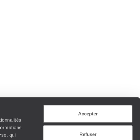
Accepter
ionnalités
formations
Refuser
yse, qui