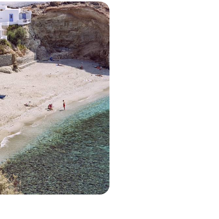
légandros et Milos - Des
part
nt su garder leur intégrité et offrant
née pure
F 2700 à CHF 3900