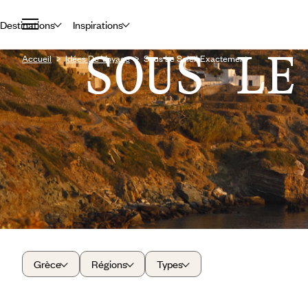
Destinations
Inspirations
SOUS LE
Accueil
Idées De Voyage
Sous Le Soleil Exactement
Grèce
Régions
Types