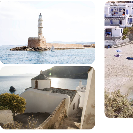
La Crète hors saison - Cités
Sérifos, Fo
historiques et quiétude littorale
Cyclades à 
Avant ou après l’affluence estivale, parcourir une
Trois îles qui o
Crète rendue à elle-même au fil de villes côtières,
une Méditerra
en toute intimité
8 jours, de CHF 1900 à CHF 2700
10 jours, de CH
Les Sporades à la belle saison -
Grand bain, pinèdes et patrimoine
byzantin
Opter pour un coin méconnu de Grèce et décliner
l’atmosphère insulaire en trois volets variés, sur
fond de mer Égée
12 jours, de CHF 3000 à CHF 3600