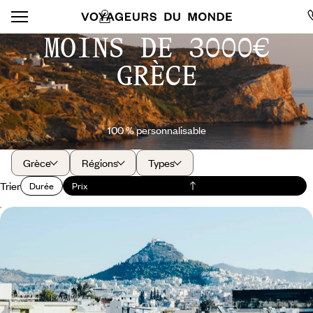
MOINS DE 3000€
GRÈCE
100 % personnalisable
Grèce
Régions
Types
Trier
Durée
Prix
Athènes alternative - Balades privées et soirée à
l'Opéra
Athènes au-delà des sites antiques : (re)découvrir une capitale
animée, créative, cosmopolite et toujours surprenante
6 jours, de CHF 1600 à CHF 2200