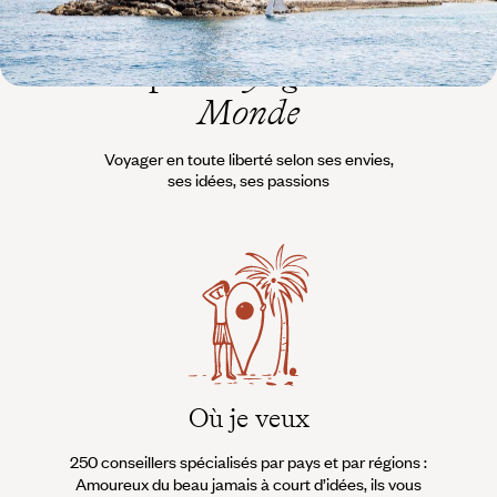
L’esprit
Voyageurs du
Monde
Voyager en toute liberté selon ses envies,
ses idées, ses passions
Où je veux
250 conseillers spécialisés par pays et par régions :
À 
Amoureux du beau jamais à court d’idées, ils vous
fran