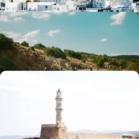
À Pâques ou à la Toussaint - Avec les enfants dans le
Péloponnèse
Crapahuter tous ensemble d'Athènes à Nauplie, hors haute saison
touristique, des sites antiques à la mer et sous un beau soleil
8 jours, de CHF 1800 à CHF 2400
La Crète hors saison - Cités historiques et quiétude
littorale
Avant ou après l’affluence estivale, parcourir une Crète rendue à elle-
même au fil de villes côtières, en toute intimité
8 jours, de CHF 1900 à CHF 2700