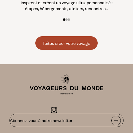
inspirent et créent un voyage ultra-personnalisé :
suiven
étapes, hébergements, ateliers, rencontres…
Faites créer votre voyage
Abonnez-vous à notre newsletter