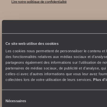
Lire notre politique de confidentialité
Nos engagements
Idées voyages
100% carbone absorbé
On part où ?
Tourisme responsable
Voyage de noces
Vacances en famille
Ce site web utilise des cookies
Week-end en amoureux
Les cookies nous permettent de personnaliser le contenu et l
Qui sommes-nous ?
Vacances d’été
des fonctionnalités relatives aux médias sociaux et d'analyse
Croisière
Où nous trouver ?
partageons également des informations sur l'utilisation de no
Voyage de luxe
L’Esprit Voyageurs
partenaires de médias sociaux, de publicité et d'analyse, qu
Tour du Monde
Le voyage sur mesure
celles-ci avec d'autres informations que vous leur avez fourni
Déconnecter
Notre valeur ajoutée
collectées lors de votre utilisation de leurs services.
Plus d'
Plongée
Autour du voyage
Sélection
Institutionnel
Nécessaires
du
Librairie Voyageurs
Fondation d'entreprise