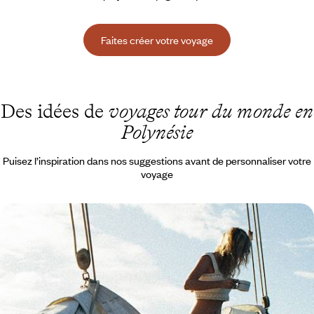
Faites créer votre voyage
Des idées de
voyages tour du monde en
Polynésie
Puisez l’inspiration dans nos suggestions avant de personnaliser votre
voyage
Tour du monde par l'Océanie - Australie, Nouvelle-
Zélande, Polynésie
Débuter par Dubaï, terminer par Los Angeles, et entre les deux plonger
dans le grand bain du Pacifique Sud
24 jours, de CHF 8500 à CHF 12600