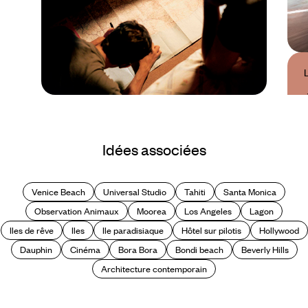
Guide Pratique
Quand partir en
Idées associées
Polynésie ?
Venice Beach
Universal Studio
Tahiti
Santa Monica
Observation Animaux
Moorea
Los Angeles
Lagon
Iles de rêve
Iles
Ile paradisiaque
Hôtel sur pilotis
Hollywood
Dauphin
Cinéma
Bora Bora
Bondi beach
Beverly Hills
Architecture contemporain