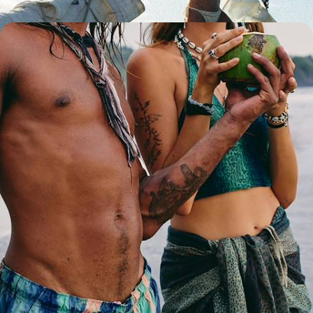
Noces autour du monde - Los Angeles, la Polynésie
et Sydney
Jouer les stars hollywoodiennes à L.A., plonger main dans la main en
Polynésie et goûter ensemble au lifestyle australien à Sydney
19 jours, de CHF 10000 à CHF 13500
Toutes nos suggestions de voyages tour du monde en
Polynésie (2)
La Polynésie selon
vos envies
Parce que chaque voyageur est différent