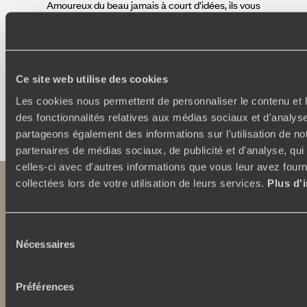
Amoureux du beau jamais à court d’idées, ils vous
fran
inspirent et créent un voyage ultra-personnalisé :
suiven
étapes, hébergements, ateliers, rencontres…
Ce site web utilise des cookies
Les cookies nous permettent de personnaliser le contenu et l
Faites créer votre voyage
des fonctionnalités relatives aux médias sociaux et d'analyse
partageons également des informations sur l'utilisation de no
partenaires de médias sociaux, de publicité et d'analyse, qu
celles-ci avec d'autres informations que vous leur avez fourni
collectées lors de votre utilisation de leurs services.
Plus d'
Sélection
Nécessaires
du
consentement
Préférences
Abonnez-vous à notre newsletter