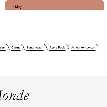
Le Mag
Les plus belles plages de Sydney
sert
Cairns
Bondi beach
Ayers Rock
Art contemporain
Monde