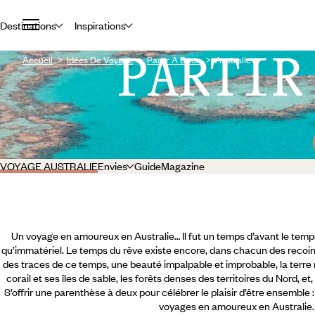
Destinations
Inspirations
PARTIR
Accueil
Idées De Voyage
Partir À Deux
Australie
VOYAGE AUSTRALIE
Envies
Guide
Magazine
Un voyage en amoureux en Australie… Il fut un temps d’avant le temps,
qu’immatériel. Le temps du rêve existe encore, dans chacun des recoins d
des traces de ce temps, une beauté impalpable et improbable, la terre 
corail et ses îles de sable, les forêts denses des territoires du Nord, e
S’offrir une parenthèse à deux pour célébrer le plaisir d’être ensemble
voyages en amoureux en Australie.