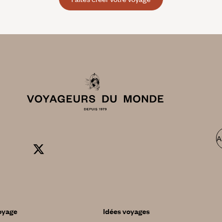
A
oyage
Idées voyages