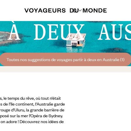
 À DEUX AU
Toutes nos suggestions de voyages partir à deux en Australie (1)
 le temps du rêve, où tout n’était
e l’île continent, l’Australie garde
rouge d’Uluru, la grande barrière de
t, posé sur la mer l’Opéra de Sydney.
 : on adore ! Découvrez nos idées de