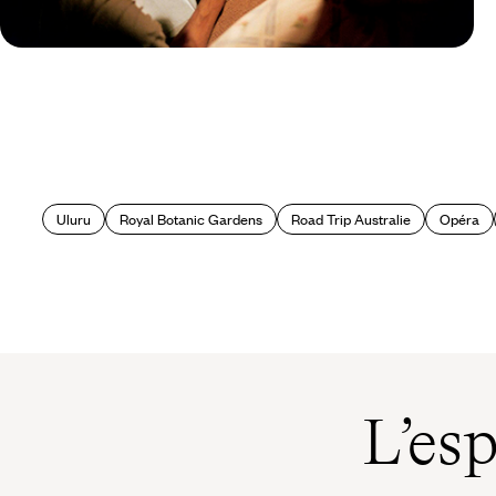
Guide Pratique
Quand partir en Australie ?
Uluru
Royal Botanic Gardens
Road Trip Australie
Opéra
L’es