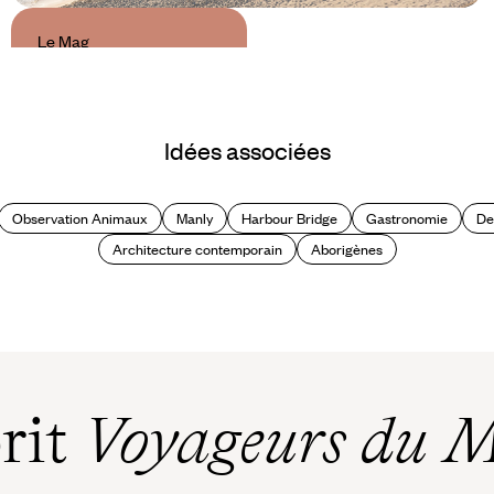
Le Mag
48h à Perth
Idées associées
Observation Animaux
Manly
Harbour Bridge
Gastronomie
De
Architecture contemporain
Aborigènes
prit
Voyageurs du 