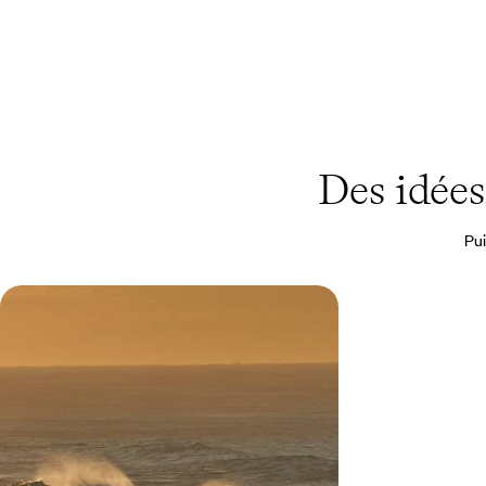
Des idée
Pui
Sydney, Uluru et mer de Corail -
L'Australie en adresses d'exception
De Sydney aux plages tropicales en passant par
le mythique Outback, conjuguer paysages
saisissants et escales privilégiées
15 jours, de CHF 6600 à CHF 12700