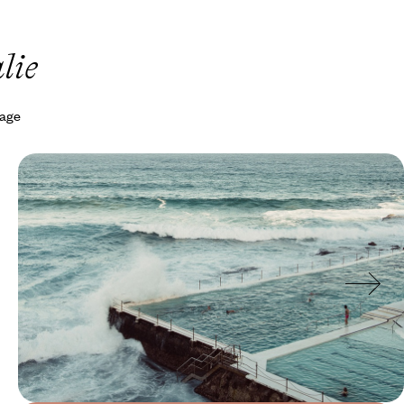
lie
yage