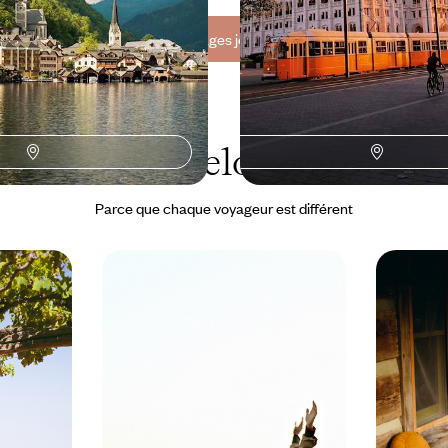
Toutes nos suggestions de voyages je voyage en solo en Autriche (4)
L'Autriche selon
vos envies
Parce que chaque voyageur est différent