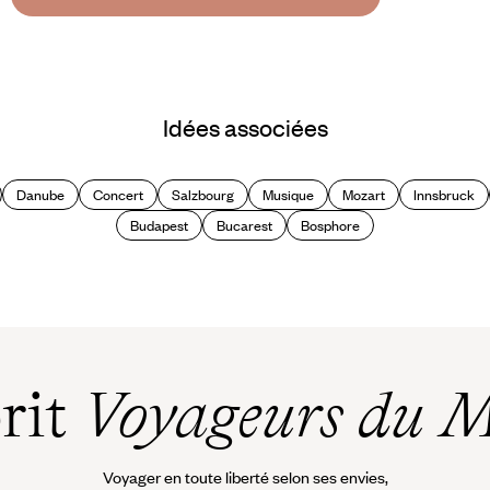
Idées associées
Danube
Concert
Salzbourg
Musique
Mozart
Innsbruck
Budapest
Bucarest
Bosphore
prit
Voyageurs du 
Voyager en toute liberté selon ses envies,