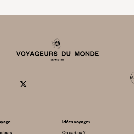
A
oyage
Idées voyages
yageurs
On part où ?