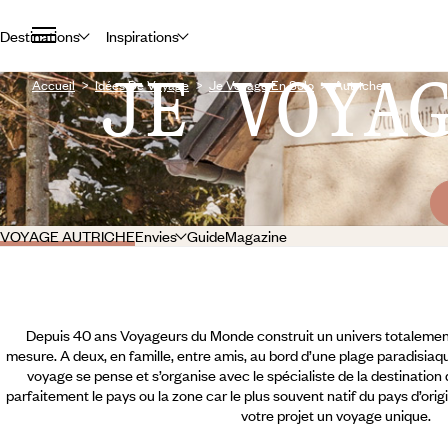
Destinations
Inspirations
JE VOYA
Accueil
Idées De Voyage
Je Voyage En Solo
Autriche
VOYAGE AUTRICHE
Envies
Guide
Magazine
Depuis 40 ans Voyageurs du Monde construit un univers totalement
mesure. A deux, en famille, entre amis, au bord d’une plage paradisiaqu
voyage se pense et s’organise avec le spécialiste de la destination
parfaitement le pays ou la zone car le plus souvent natif du pays d’orig
votre projet un voyage unique.