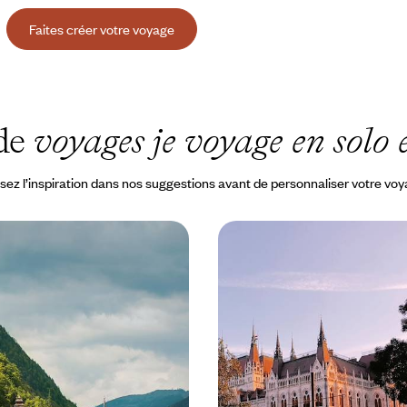
Faites créer votre voyage
 de
voyages je voyage en solo 
sez l’inspiration dans nos suggestions avant de personnaliser votre vo
z, Innsbruck, Salzbourg
Prague, Vienne et Budap
 sur de bons rails
Mitteleuropa sur les rail
gare à travers toute l’Autriche,
Le mélange d’art, d’histoire et de 
périales aux stations alpines
plaisante qui fait le charme de tro
de l’Europe centrale
2200 à CHF 3000
8 jours, de CHF 2300 à CHF 3100