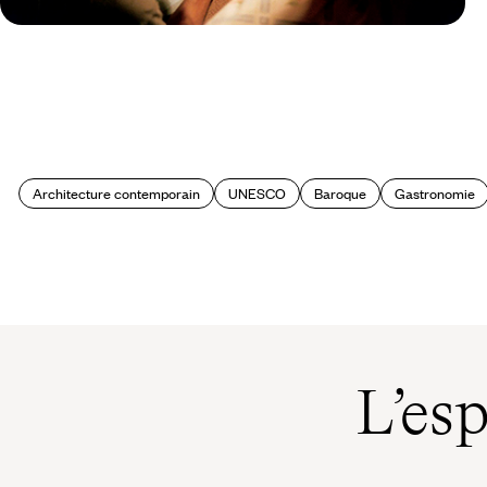
Guide Pratique
Quand partir en Autriche ?
Architecture contemporain
UNESCO
Baroque
Gastronomie
L’es