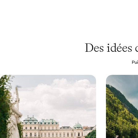
Des idées
Pui
De Salzbourg à Vienne - La semaine
Vienne, Gra
enchantée
- L’Autriche
Aller de la ville de Mozart à celle des Strauss, du
Aller de gare en 
couvent des Capucins à la roue du Prater, des
des grandeurs im
Alpes au Danube
6 jours, de CHF 2000 à CHF 2600
10 jours, de CHF 