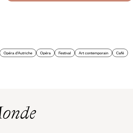
Opéra d'Autriche
Opéra
Festival
Art contemporain
Café
Monde