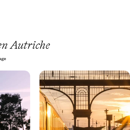
en Autriche
yage
est - La
De Paris à Istanbul - La grande
s
traversée ferroviaire
sociabilité
À travers l’Europe centrale et les Balkans,
is villes phares
cheminer sur des rails légendaires et retrouver le
trajet qu’empruntait autrefois l’Orient-Express
12 jours, de CHF 3900 à CHF 4800