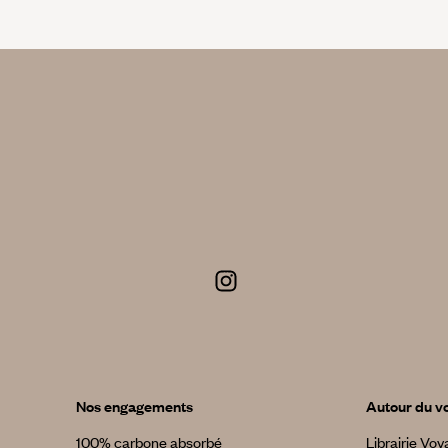
Nos engagements
Autour du v
100% carbone absorbé
Librairie Vo