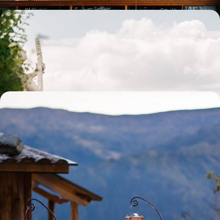
De Salzbourg à Vienne - La semaine enchantée
Aller de la ville de Mozart à celle des Strauss, du couvent des Capucins
à la roue du Prater, des Alpes au Danube
6 jours, de CHF 2000 à CHF 2600
Aux beaux jours en Autriche - De Vienne aux Alpes
en famille
Cette itinérance en famille, de Vienne au Tyrol via la Carinthie : lacs,
prairies et grande roue du Prater
10 jours, de CHF 1800 à CHF 2500
Toutes nos suggestions