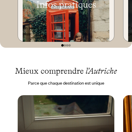
Infos pratiques
En savoir
En
plus
pl
Mieux comprendre
l'Autriche
Parce que chaque destination est unique