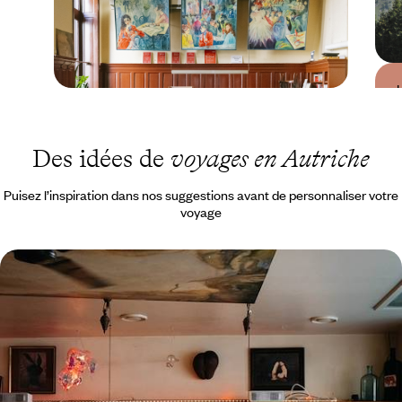
Le Mag
Vienne à contre-
Des idées de
voyages en Autriche
courant
Puisez l’inspiration dans nos suggestions avant de personnaliser votre
voyage
Énergique, alternative et gourmande - Vienne, le
nouveau cool
Du Karl-Marx-Hof aux échoppes nocturnes, battre les clichés en
brèche en sillonnant une Vienne du XXIe siècle tout sauf classique
4 jours, de CHF 1600 à CHF 2200