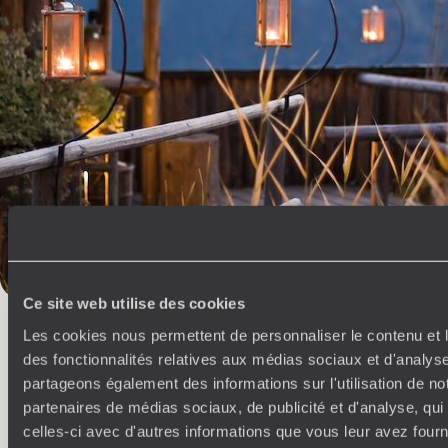
Gastronomie
Danube
Baroque
Architecture contemporain
UNESCO
Salzbourg
Innsbruck
Design
Art contemporain
Concert
Budapest
Musique
Mozart
Marchés
Sport
Kitzbuhel
Festival
Eger
Bucarest
Bosphore
L’esprit
Voyageurs du
Monde
Ce site web utilise des cookies
Les cookies nous permettent de personnaliser le contenu et l
Voyager en toute liberté selon ses envies,
des fonctionnalités relatives aux médias sociaux et d'analyse
ses idées, ses passions
partageons également des informations sur l'utilisation de no
partenaires de médias sociaux, de publicité et d'analyse, qu
celles-ci avec d'autres informations que vous leur avez fourni