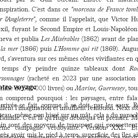
inspiration. C'est dans ce
"morceau de France tomb
r l’Angleterre"
, comme il l'appelait, que Victor 
exil, fuyant le Second Empire et Louis-Napoléon 
heva et publia
Les Misérables
(1862) avant de pla
 la mer
(1866) puis
L'Homme qui rit
(1869). Augus
rd, s'aventura sur ces mêmes côtes vivifiantes en qu
 temps d'y peindre quinze tableaux dont
Ro
rsonnages
(racheté en 2023 par une association
otre voyage
mme de 500 000 livres) ou
Marine, Guernesey
, to
on comprend pourquoi : les paysages, entre falai
arrivée se fait, comme il se doit, par les eaux. R
tillent l'imagination et insufflent l'émotion. Next st
teau, même non hissé sur un mât, cela a du panac
 famille. C'est là qu'Hugo débarqua en premier. M
ain sont des moyens de transport qui promettent
me campagne verdoyante. Version XXL. Et 
rès avoir mis le pied à terre, superficie des îles a
Angleterre, même pas tout à fait anglaise, ne serait