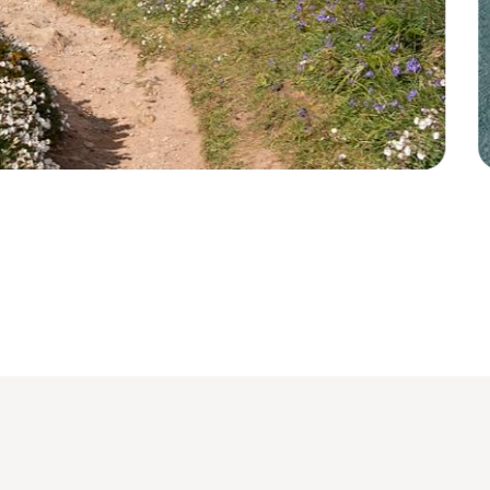
s
B
P