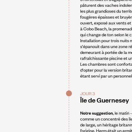
pâturent des vaches indolen
les plus grandioses du territ
fougères épaisses et bruyères
ouvert, exposé aux vents et
à Cobo Beach, la promenade
qui change de ton selon le ci
Installation pour trois nuit
s'épanouit dans une zone rés
demeurant à portée de la me
rafraîchissante piscine et un
Les chambres sont confortabl
d'opter pour la version brit
étant servi par un personne
JOUR 3
Île de Guernesey
Notre suggestion
,
le matin 
comme un concentré des île
de large, un héritage britan
l’origine, Herm était un erm