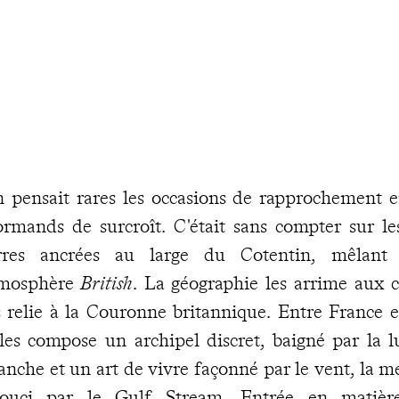
 pensait rares les occasions de rapprochement en
rmands de surcroît. C'était sans compter sur l
rres ancrées au large du Cotentin, mêlant
mosphère
British
. La géographie les arrime aux cô
s relie à la Couronne britannique. Entre France e
îles compose un archipel discret, baigné par la 
nche et un art de vivre façonné par le vent, la m
ouci par le Gulf Stream. Entrée en matiè