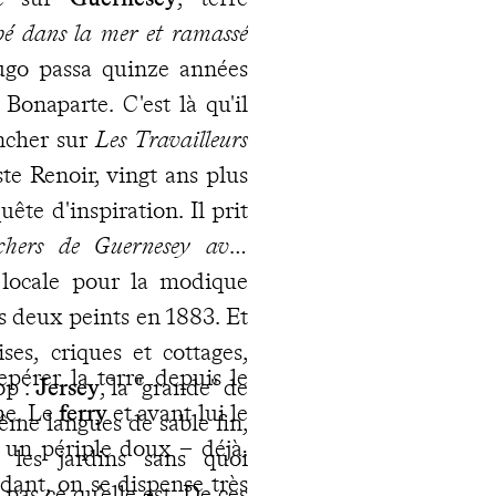
é dans la mer et ramassé
Hugo passa quinze années
Bonaparte. C'est là qu'il
ncher sur
Les Travailleurs
te Renoir, vingt ans plus
ête d'inspiration. Il prit
chers de Guernesey avec
 locale pour la modique
us deux peints en 1883. Et
ses, criques et cottages,
epérer la terre depuis le
op :
Jersey
, la "grande" de
he. Le
ferry
et avant lui le
ême langues de sable fin,
 un périple doux – déjà.
les jardins sans quoi
idant, on se dispense très
 pas ce qu'elle est. De ces