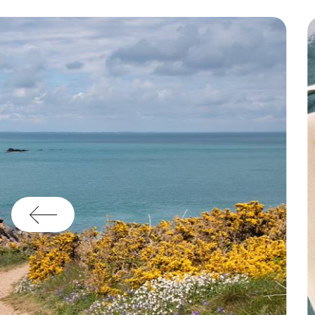
im
fo
co
de
vo