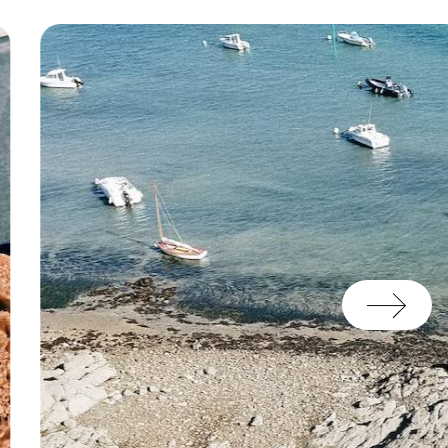
dans la forme et dans le
pertises associées de nos
stination permettent même
este plus qu'à réviser