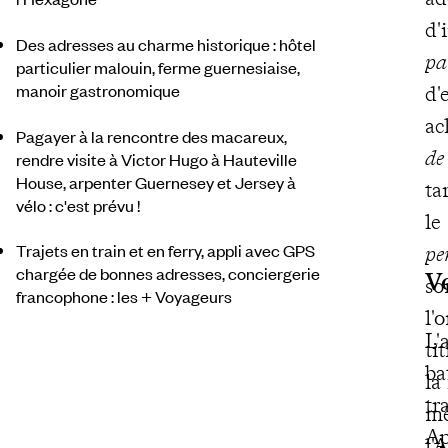
d'
Des adresses au charme historique : hôtel
pa
particulier malouin, ferme guernesiaise,
manoir gastronomique
d'
ac
Pagayer à la rencontre des macareux,
de
rendre visite à Victor Hugo à Hauteville
House, arpenter Guernesey et Jersey à
ta
vélo : c'est prévu !
le
Trajets en train et en ferry, appli avec GPS
pe
chargée de bonnes adresses, conciergerie
V
so
francophone : les + Voyageurs
l'
L'
ti
ba
la
tr
mê
Ap
l'