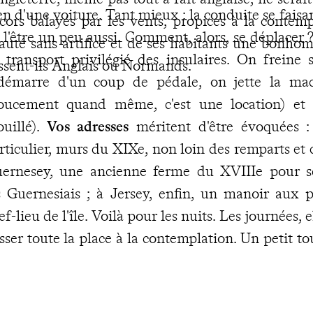
en d'une voiture. Tant mieux : la conduite se faisa
cors balayés par les vents, propices à la contem
 l'être un peu aussi. Comment, alors, se déplacer 
auté sans artifice et de ses habitants une bonhom
 transport privilégié des insulaires. On freine
ssent-ils Anglais ou Normands.
démarre d'un coup de pédale, on jette la mac
oucement quand même, c'est une location) et 
uillé).
Vos adresses
méritent d'être évoquées :
rticulier, murs du XIXe, non loin des remparts et d
ernesey, une ancienne ferme du XVIIIe pour s
s Guernesiais ; à Jersey, enfin, un manoir aux p
ef-lieu de l'île. Voilà pour les nuits. Les journées, 
isser toute la place à la contemplation. Un petit to
ns la maison d'exil de Victor Hugo, quelque
joindre les macareux autour de l'île d'Herm et des 
ernesey et Jersey ont tout de même trouvé une p