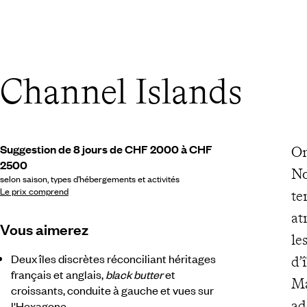
Channel Islands
Suggestion de 8 jours de CHF 2000 à CHF
On
2500
No
selon saison, types d’hébergements et activités
Le prix comprend
te
at
Vous aimerez
le
Deux îles discrètes réconciliant héritages
d’
français et anglais,
black butter
et
Ma
croissants, conduite à gauche et vues sur
ad
l'Hexagone