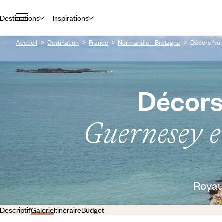
Destinations
Inspirations
Accueil
Destination
France
Normandie - Bretagne
Décors Nor
Décors
Guernesey e
Royau
Descriptif
Galerie
Itinéraire
Budget