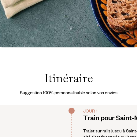
retagne - France © Faustine
oidevin-Gros
Itinéraire
Suggestion 100% personnalisable selon vos envies
JOUR 1
Train pour Saint-
Trajet sur rails jusqu'à Sai
cité s’est façonnée au large,