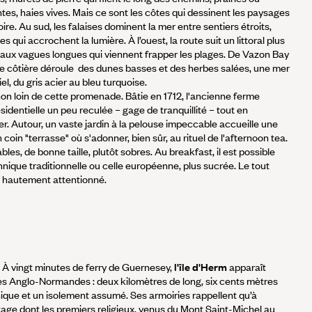
tes, haies vives. Mais ce sont les côtes qui dessinent les paysages
oire. Au sud, les falaises dominent la mer entre sentiers étroits,
 qui accrochent la lumière. À l’ouest, la route suit un littoral plus
 aux vagues longues qui viennent frapper les plages. De Vazon Bay
 côtière déroule des dunes basses et des herbes salées, une mer
el, du gris acier au bleu turquoise.
s non loin de cette promenade. Bâtie en 1712, l'ancienne ferme
identielle un peu reculée – gage de tranquillité – tout en
r. Autour, un vaste jardin à la pelouse impeccable accueille une
 coin "terrasse" où s'adonner, bien sûr, au rituel de l'afternoon tea.
es, de bonne taille, plutôt sobres. Au breakfast, il est possible
annique traditionnelle ou celle européenne, plus sucrée. Le tout
l hautement attentionné.
- À vingt minutes de ferry de Guernesey,
l'île d'Herm
apparaît
s Anglo-Normandes : deux kilomètres de long, six cents mètres
nique et un isolement assumé. Ses armoiries rappellent qu’à
itage dont les premiers religieux, venus du Mont Saint-Michel au