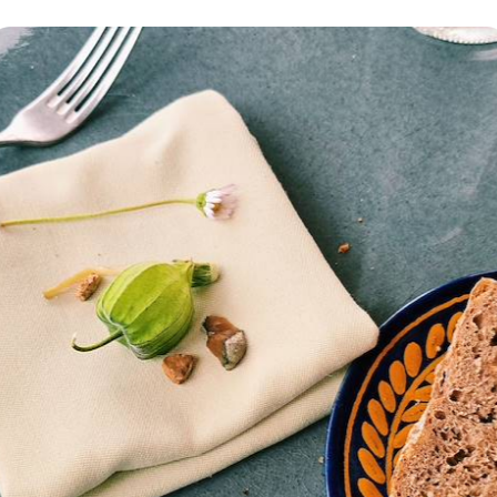
portante : ce dernier peut naturellement varier 
nd, votre périple étant 100 % sur mesure. Les ex
nseillers spécialistes et de nos concierges à de
 revoir l'aventure durant son déroulé. Ne r
tre guernesiais et votre jersiais, les patois locaux.