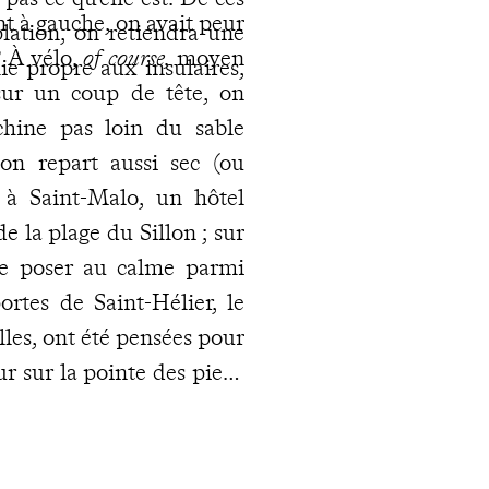
nt à gauche, on avait peur
plation, on retiendra une
? À vélo,
of course,
moyen
ie propre aux insulaires,
 sur un coup de tête, on
hine pas loin du sable
on repart aussi sec (ou
 à Saint-Malo, un hôtel
e la plage du Sillon ; sur
e poser au calme parmi
ortes de Saint-Hélier, le
elles, ont été pensées pour
ur sur la pointe des pieds
s coups de pagaie pour
vélos pour filer à travers
lace
au programme
. Note