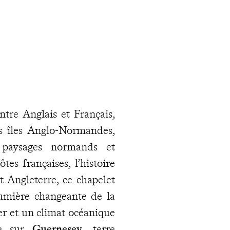
tre Anglais et Français,
es îles Anglo-Normandes,
 paysages normands et
tes françaises, l’histoire
t Angleterre, ce chapelet
lumière changeante de la
er et un climat océanique
re sur
Guernesey
, terre