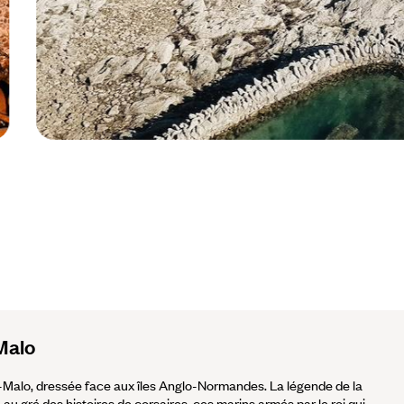
Saint-Malo - Bretagne - France © Faustine Poidevin
Malo
nt-Malo, dressée face aux îles Anglo-Normandes. La légende de la
 au gré des histoires de corsaires, ces marins armés par le roi qui