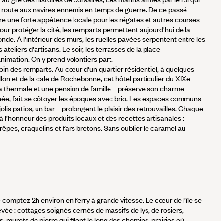
a route aux navires ennemis en temps de guerre. De ce passé
une forte appétence locale pour les régates et autres courses
pour protéger la cité, les remparts permettent aujourd'hui de la
onde. À l'intérieur des murs, les ruelles pavées serpentent entre les
teliers d'artisans. Le soir, les terrasses de la place
nimation. On y prend volontiers part.
 loin des remparts. Au cœur d'un quartier résidentiel, à quelques
lon et de la cale de Rochebonne, cet hôtel particulier du XIXe
illa thermale et une pension de famille – préserve son charme
finée, fait se côtoyer les époques avec brio. Les espaces communs
olis patios, un bar – prolongent le plaisir des retrouvailles. Chaque
 à l’honneur des produits locaux et des recettes artisanales :
rêpes, craquelins et fars bretons. Sans oublier le caramel au
comptez 2h environ en ferry à grande vitesse. Le cœur de l'île se
ée : cottages soignés cernés de massifs de lys, de rosiers,
, murets de pierre qui filent le long des chemins, prairies où