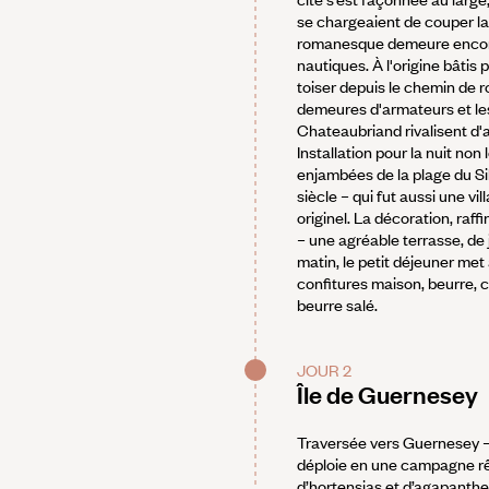
se chargeaient de couper l
romanesque demeure encore 
nautiques. À l'origine bâtis 
toiser depuis le chemin de r
demeures d'armateurs et les a
Chateaubriand rivalisent d'a
Installation pour la nuit non
enjambées de la plage du Sil
siècle – qui fut aussi une v
originel. La décoration, raf
– une agréable terrasse, de j
matin, le petit déjeuner met
confitures maison, beurre, c
beurre salé.
JOUR 2
Île de Guernesey
Traversée vers Guernesey – 
déploie en une campagne rêv
d’hortensias et d’agapanthes