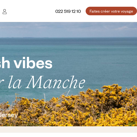
022 519 12 10
Faites créer votre voyage
h vibes
ur la Manche
Jersey