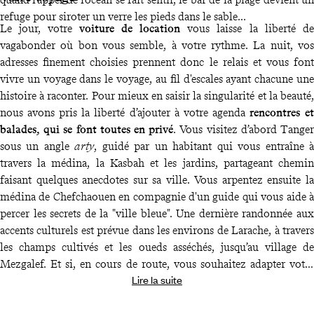
refuge pour siroter un verre les pieds dans le sable...
Le jour, votre
voiture de location
vous laisse la liberté de
vagabonder où bon vous semble, à votre rythme. La nuit, vos
adresses finement choisies prennent donc le relais et vous font
vivre un voyage dans le voyage, au fil d'escales ayant chacune une
histoire à raconter. Pour mieux en saisir la singularité et la beauté,
nous avons pris la liberté d’ajouter à votre agenda
rencontres et
balades, qui se font toutes en privé
. Vous visitez d’abord Tanger
sous un angle
arty
, guidé par un habitant qui vous entraîne à
travers la médina, la Kasbah et les jardins, partageant chemin
faisant quelques anecdotes sur sa ville. Vous arpentez ensuite la
médina de Chefchaouen en compagnie d'un guide qui vous aide à
percer les secrets de la "ville bleue". Une dernière randonnée aux
accents culturels est prévue dans les environs de Larache, à travers
les champs cultivés et les oueds asséchés, jusqu’au village de
Mezgalef. Et si, en cours de route, vous souhaitez adapter votre
Lire la suite
programme ou faites face à un contretemps,
notre concierge sur
place
reste joignable à tout moment. L'imprévu est sa raison d'être