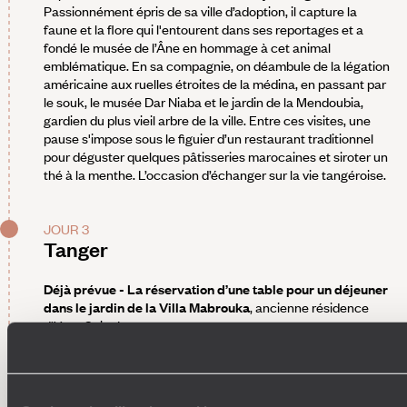
Passionnément épris de sa ville d’adoption, il capture la
faune et la flore qui l'entourent dans ses reportages et a
fondé le musée de l’Âne en hommage à cet animal
emblématique. En sa compagnie, on déambule de la légation
américaine aux ruelles étroites de la médina, en passant par
le souk, le musée Dar Niaba et le jardin de la Mendoubia,
gardien du plus vieil arbre de la ville. Entre ces visites, une
pause s'impose sous le figuier d’un restaurant traditionnel
pour déguster quelques pâtisseries marocaines et siroter un
thé à la menthe. L’occasion d’échanger sur la vie tangéroise.
JOUR 3
Tanger
Déjà prévue - La réservation d’une table pour un déjeuner
dans le jardin de la Villa Mabrouka
, ancienne résidence
d'Yves Saint Laurent.
À faire -
En fin d’après-midi, prendre le thé au café des Fils
du Détroit tout en profitant d'un concert de musique arabo-
andalouse.