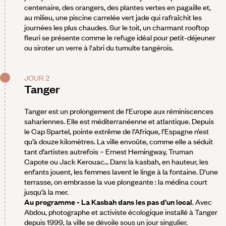
centenaire, des orangers, des plantes vertes en pagaille et,
au milieu, une piscine carrelée vert jade qui rafraîchit les
journées les plus chaudes. Sur le toit, un charmant rooftop
fleuri se présente comme le refuge idéal pour petit-déjeuner
ou siroter un verre à l'abri du tumulte tangérois.
JOUR 2
Tanger
Tanger est un prolongement de l’Europe aux réminiscences
sahariennes. Elle est méditerranéenne et atlantique. Depuis
le Cap Spartel, pointe extrême de l’Afrique, l’Espagne n’est
qu’à douze kilomètres. La ville envoûte, comme elle a séduit
tant d’artistes autrefois – Ernest Hemingway, Truman
Capote ou Jack Kerouac… Dans la kasbah, en hauteur, les
enfants jouent, les femmes lavent le linge à la fontaine. D’une
terrasse, on embrasse la vue plongeante : la médina court
jusqu’à la mer.
Au programme - La Kasbah dans les pas d’un local
. Avec
Abdou, photographe et activiste écologique installé à Tanger
depuis 1999, la ville se dévoile sous un jour singulier.