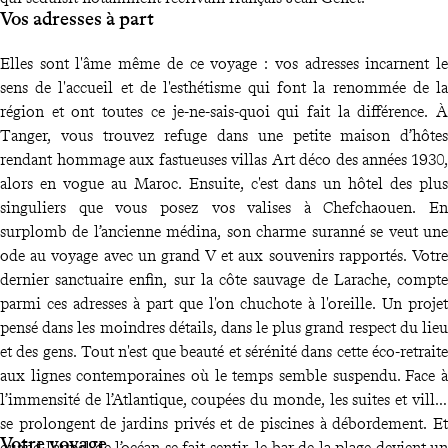
Vos adresses à part
Elles sont l'âme même de ce voyage : vos adresses incarnent le
sens de l'accueil et de l'esthétisme qui font la renommée de la
région et ont toutes ce je-ne-sais-quoi qui fait la différence. À
Tanger, vous trouvez refuge dans une petite maison d’hôtes
rendant hommage aux fastueuses villas Art déco des années 1930,
alors en vogue au Maroc. Ensuite, c'est dans un hôtel des plus
singuliers que vous posez vos valises à Chefchaouen. En
surplomb de l’ancienne médina, son charme suranné se veut une
ode au voyage avec un grand V et aux souvenirs rapportés. Votre
dernier sanctuaire enfin, sur la côte sauvage de Larache, compte
parmi ces adresses à part que l'on chuchote à l'oreille. Un projet
pensé dans les moindres détails, dans le plus grand respect du lieu
et des gens. Tout n'est que beauté et sérénité dans cette éco-retraite
aux lignes contemporaines où le temps semble suspendu. Face à
l’immensité de l’Atlantique, coupées du monde, les suites et villas
se prolongent de jardins privés et de piscines à débordement. Et
Votre voyage
quand l’appel de l’océan se fait sentir, le bar de la plage devient un