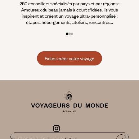
250 conseillers spécialisés par pays et par régions :
À 
Amoureux du beau jamais à court d’idées, ils vous
fran
inspirent et créent un voyage ultra-personnalisé :
suiven
étapes, hébergements, ateliers, rencontres…
Faites créer votre voyage