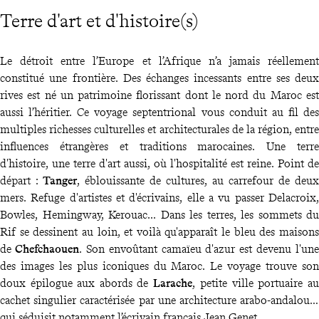
Terre d'art et d'histoire(s)
Le détroit entre l’Europe et l’Afrique n’a jamais réellement
constitué une frontière. Des échanges incessants entre ses deux
rives est né un patrimoine florissant dont le nord du Maroc est
aussi l’héritier. Ce voyage septentrional vous conduit au fil des
multiples richesses culturelles et architecturales de la région, entre
influences étrangères et traditions marocaines. Une terre
d'histoire, une terre d'art aussi, où l'hospitalité est reine. Point de
départ :
Tanger
, éblouissante de cultures, au carrefour de deux
mers. Refuge d'artistes et d'écrivains, elle a vu passer Delacroix,
Bowles, Hemingway, Kerouac... Dans les terres, les sommets du
Rif se dessinent au loin, et voilà qu'apparaît le bleu des maisons
de
Chefchaouen
. Son envoûtant camaïeu d'azur est devenu l'une
des images les plus iconiques du Maroc. Le voyage trouve son
doux épilogue aux abords de
Larache
, petite ville portuaire au
cachet singulier caractérisée par une architecture arabo-andalouse
qui séduisit notamment l’écrivain français Jean Genet.