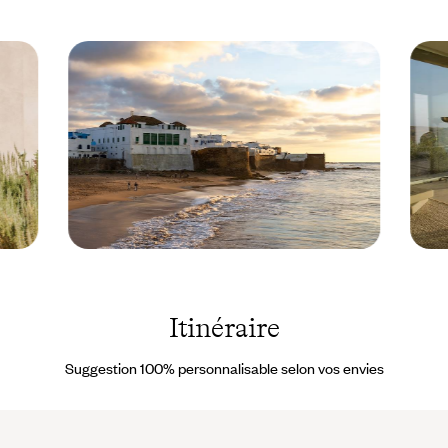
!
Asilah - Maroc ©
Larac
Suzanne
- Maro
Plumette -
© Droi
stock.adobe.com
Réser
Itinéraire
Suggestion 100% personnalisable selon vos envies