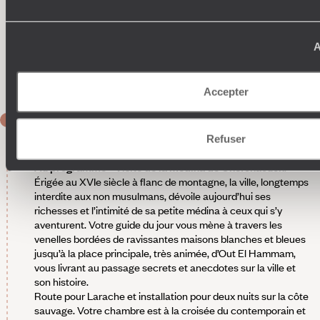
visuelle élaborée à partir de matières, de couleurs et d’objets
: Chefchaouen, Kensington, Istanbul, Nairobi, Jaipur,
Monaco, Shanghai, Hanoi et Adélaïde sont à l’honneur.
A
Autant de destinations que d’atmosphères fortes en
caractère. Depuis les terrasses et la piscine, la vue s’étend
sur la ville et les montagnes environnantes.
Accepter
JOUR 5
Chefchaouen - Larache
Refuser
Au programme - Visite de la médina de Chefchaouen
.
Érigée au XVIe siècle à flanc de montagne, la ville, longtemps
interdite aux non musulmans, dévoile aujourd’hui ses
richesses et l’intimité de sa petite médina à ceux qui s’y
aventurent. Votre guide du jour vous mène à travers les
venelles bordées de ravissantes maisons blanches et bleues
jusqu’à la place principale, très animée, d’Out El Hammam,
vous livrant au passage secrets et anecdotes sur la ville et
son histoire.
Route pour Larache et installation pour deux nuits sur la côte
sauvage. Votre chambre est à la croisée du contemporain et