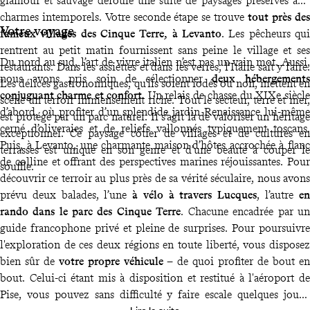
glamour et sauvage déroule une suite de paysages préservés aux
charmes intemporels. Votre seconde étape se trouve
tout près des
Votre voyage
fameux villages des Cinque Terre, à Levanto
. Les pêcheurs qui
rentrent au petit matin fournissent sans peine le village et ses
Du nord au sud, l’art de vivre italien n’est pas un vain mot. Aussi,
restaurants. Dans les assiettes et dans les verres, l’Italie sait y faire.
nous avons pris soin de sélectionner
deux hébergements
Les délices gastronomiques, qu'ils soient iodés ou non, mettent en
conjuguant charme et confort
. Un relais de chasse du XIXe siècle
scène un terroir immensément riche. Tout le secteur, terre et mer,
d’abord, où profiter d’un splendide jardin Renaissance lui-même
est protégé par un parc naturel. Il s’agit là de valoriser un héritage
cerné d’oliveraies et de reliefs vallonnés typiquement toscans.
exceptionnel. Ce paysage côtier de villages et de cultures en
Puis, à Levanto, une charmante maison d’hôtes accrochée à flanc
terrasses est unique en son genre et d’une beauté à couper le
de colline et offrant des perspectives marines réjouissantes. Pour
souffle.
découvrir ce terroir au plus près de sa vérité séculaire, nous avons
prévu deux balades, l’une
à vélo à travers Lucques
, l’autre
en
rando dans le parc des Cinque Terre
. Chacune encadrée par un
guide francophone privé et pleine de surprises. Pour poursuivre
l'exploration de ces deux régions en toute liberté, vous disposez
bien sûr de
votre propre véhicule
– de quoi profiter de bout en
bout. Celui-ci étant mis à disposition et restitué à l'aéroport de
Pise, vous pouvez sans difficulté y faire escale quelques jours.