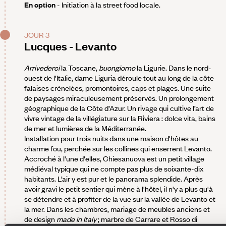
En option
- Initiation à la street food locale.
JOUR 3
Lucques - Levanto
Arrivederci
la Toscane,
buongiorno
la Ligurie. Dans le nord-
ouest de l’Italie, dame Liguria déroule tout au long de la côte
falaises crénelées, promontoires, caps et plages. Une suite
de paysages miraculeusement préservés. Un prolongement
géographique de la Côte d’Azur. Un rivage qui cultive l’art de
vivre vintage de la villégiature sur la Riviera : dolce vita, bains
de mer et lumières de la Méditerranée.
Installation pour trois nuits dans une maison d'hôtes au
charme fou, perchée sur les collines qui enserrent Levanto.
Accroché à l'une d'elles, Chiesanuova est un petit village
médiéval typique qui ne compte pas plus de soixante-dix
habitants. L’air y est pur et le panorama splendide. Après
avoir gravi le petit sentier qui mène à l'hôtel, il n'y a plus qu'à
se détendre et à profiter de la vue sur la vallée de Levanto et
la mer. Dans les chambres, mariage de meubles anciens et
de design
made in Italy
; marbre de Carrare et Rosso di