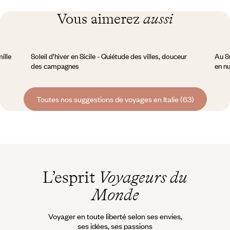
Vous aimerez
aussi
ille
Soleil d’hiver en Sicile - Quiétude des villes, douceur
Au Su
des campagnes
en n
Toutes nos suggestions de voyages en Italie (63)
L’esprit
Voyageurs du
Monde
Voyager en toute liberté selon ses envies,
ses idées, ses passions