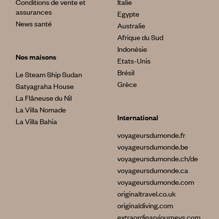
Conditions de vente et
Italie
assurances
Egypte
News santé
Australie
Afrique du Sud
Indonésie
Nos maisons
Etats-Unis
Brésil
Le Steam Ship Sudan
Grèce
Satyagraha House
La Flâneuse du Nil
La Villa Nomade
International
La Villa Bahia
voyageursdumonde.fr
voyageursdumonde.be
voyageursdumonde.ch/de
voyageursdumonde.ca
voyageursdumonde.com
originaltravel.co.uk
originaldiving.com
extraordinaryjourneys.com