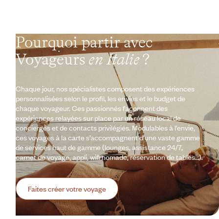
Pourquoi partir avec
Voyageurs
en Italie
?
Chaque jour, nos spécialistes composent des expériences
personnalisées selon le profil, les envies et le budget de
chaque voyageur. Ces passionnés façonnent des
expériences relayées sur place par un réseau local de
concierges et de contacts privilégiés. Modulables à l’envie,
ces voyages à la carte s’accompagnent d’une vaste gamme
de services haut de gamme (lounges, assistance 24/7,
carnet de voyage, appli, wifi nomade, réservation de tables…).
Faites créer votre voyage