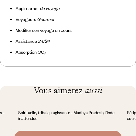
Appli carnet
de voyage
Voyageurs
Gourmet
Modifier son voyage en cours
Assistance
24/24
Absorption CO
2
Vous aimerez
aussi
s -
Spirituelle, tribale, rugissante - Madhya Pradesh, l'Inde
Périp
inattendue
coule