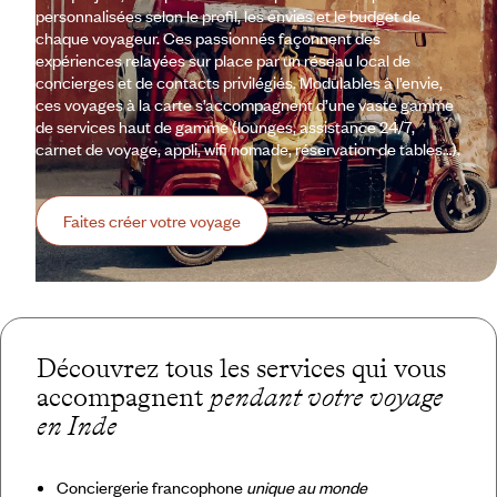
personnalisées selon le profil, les envies et le budget de
chaque voyageur. Ces passionnés façonnent des
expériences relayées sur place par un réseau local de
concierges et de contacts privilégiés. Modulables à l’envie,
ces voyages à la carte s’accompagnent d’une vaste gamme
de services haut de gamme (lounges, assistance 24/7,
carnet de voyage, appli, wifi nomade, réservation de tables…).
Faites créer votre voyage
Découvrez tous les services qui vous
accompagnent
pendant votre voyage
en Inde
Conciergerie francophone
unique au monde