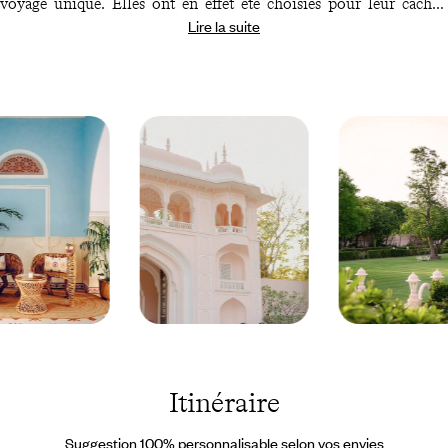
voyage unique. Elles ont en effet été choisies pour leur cachet,
Lire la suite
leur histoire et leur grand sens de l'hospitalité : à Delhi, un hôtel
relevant du mythe voyageur où s'est écrite une page de l'histoire
indienne ; à Jaipur, un palace au luxe épatant ; à Agra, un palais
splendide entouré de jardins ; à Cochin, un hôtel d'architecte
fusionnant les styles et époques ; et à Kumarakom, votre propre
villa avec piscine – et beaucoup de charme. Par ailleurs, vous
disposez tout au long du voyage des
bonnes adresses Voyageurs
renseignées dans votre carnet de voyage et sur l’application
mobile, ainsi que des coordonnées de
notre concierge
francophone sur place
, joignable à tout moment pour gérer petits
contretemps et envies soudaines.
Jaipur -
Jaipur -
Inde ©
Inde ©
Droits
Droits
réservés
réservés
Itinéraire
Suggestion 100% personnalisable selon vos envies