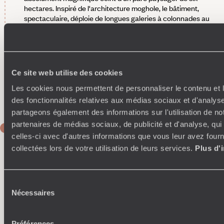
hectares. Inspiré de l'architecture moghole, le bâtiment,
spectaculaire, déploie de longues galeries à colonnades au
travers de jardins illuminés par des torches, le long de
pelouses en terrasses. L'établissement multiplie les espaces
de vie intimistes. Après la cour, le hall d'entrée,
impressionnant, vous invite à pénétrer dans un univers de
luxe et de calme au cœur même de la ville. On se trouve à
Ce site web utilise des cookies
600 mètres du Taj Mahal dont on a une vue superbe depuis
le balcon des chambres. Quant au service, il est au diapason
Les cookies nous permettent de personnaliser le contenu et l
: exceptionnel.
des fonctionnalités relatives aux médias sociaux et d'analyse
partageons également des informations sur l'utilisation de no
partenaires de médias sociaux, de publicité et d'analyse, qu
JOUR 6
Agra
celles-ci avec d'autres informations que vous leur avez fourni
collectées lors de votre utilisation de leurs services.
Plus d'
Au programme, au lever du soleil - Les trésors d'Agra
. La
ville d'Agra dispose d'un patrimoine architectural
extraordinaire, incarné, évidemment, par la quintessence de
Sélection
l’architecture indo-musulmane, le Taj Mahal, édifié sur ordre
Nécessaires
du
de l’empereur moghol Shah Jahan en mémoire de son
consentement
épouse Mumtaz Mahal. C'est à l'aube, en compagnie d'un
guide privé, que vous vous glissez sur le site. Dressé sur les
Préférences