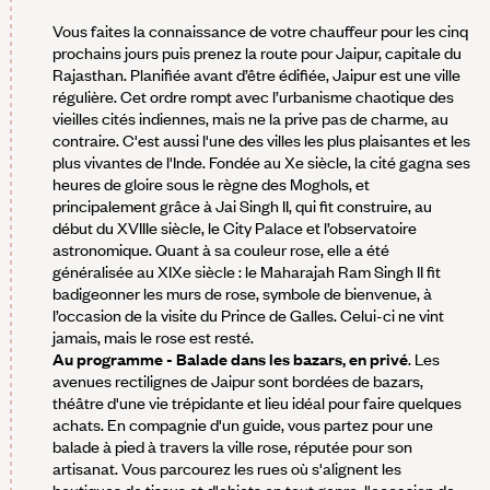
Vous faites la connaissance de votre chauffeur pour les cinq
prochains jours puis prenez la route pour Jaipur, capitale du
Rajasthan. Planifiée avant d’être édifiée, Jaipur est une ville
régulière. Cet ordre rompt avec l’urbanisme chaotique des
vieilles cités indiennes, mais ne la prive pas de charme, au
contraire. C'est aussi l'une des villes les plus plaisantes et les
plus vivantes de l'Inde. Fondée au Xe siècle, la cité gagna ses
heures de gloire sous le règne des Moghols, et
principalement grâce à Jai Singh II, qui fit construire, au
début du XVIIIe siècle, le City Palace et l’observatoire
astronomique. Quant à sa couleur rose, elle a été
généralisée au XIXe siècle : le Maharajah Ram Singh II fit
badigeonner les murs de rose, symbole de bienvenue, à
l’occasion de la visite du Prince de Galles. Celui-ci ne vint
jamais, mais le rose est resté.
Au programme - Balade dans les bazars, en privé
. Les
avenues rectilignes de Jaipur sont bordées de bazars,
théâtre d'une vie trépidante et lieu idéal pour faire quelques
achats. En compagnie d'un guide, vous partez pour une
balade à pied à travers la ville rose, réputée pour son
artisanat. Vous parcourez les rues où s'alignent les
boutiques de tissus et d'objets en tout genre, l'occasion de