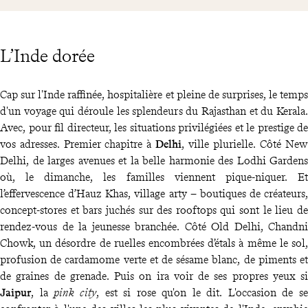
L’Inde dorée
Cap sur l'Inde raffinée, hospitalière et pleine de surprises, le temps
d'un voyage qui déroule les splendeurs du Rajasthan et du Kerala.
Avec, pour fil directeur, les situations privilégiées et le prestige de
vos adresses. Premier chapitre à
Delhi
, ville plurielle. Côté New
Delhi, de larges avenues et la belle harmonie des Lodhi Gardens
où, le dimanche, les familles viennent pique-niquer. Et
l’effervescence d’Hauz Khas, village arty – boutiques de créateurs,
concept-stores et bars juchés sur des rooftops qui sont le lieu de
rendez-vous de la jeunesse branchée. Côté Old Delhi, Chandni
Chowk, un désordre de ruelles encombrées d’étals à même le sol,
profusion de cardamome verte et de sésame blanc, de piments et
de graines de grenade. Puis on ira voir de ses propres yeux si
Jaipur
, la
pink city
, est si rose qu'on le dit. L'occasion de se