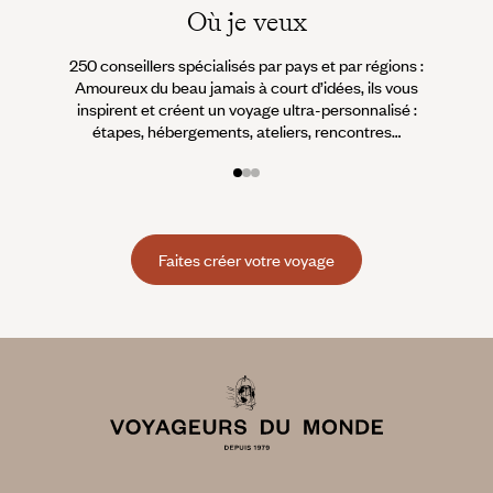
Où je veux
250 conseillers spécialisés par pays et par régions :
À 
Amoureux du beau jamais à court d’idées, ils vous
fran
inspirent et créent un voyage ultra-personnalisé :
suiven
étapes, hébergements, ateliers, rencontres…
Faites créer votre voyage