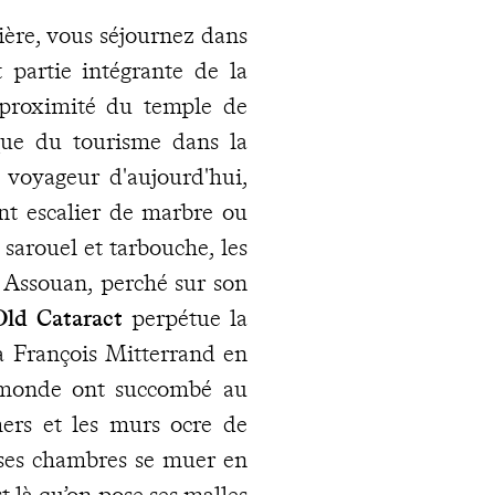
sière, vous séjournez dans
 partie intégrante de la
 proximité du temple de
ue du tourisme dans la
u voyageur d'aujourd'hui,
nt escalier de marbre ou
 sarouel et tarbouche, les
 Assouan, perché sur son
Old Cataract
perpétue la
 à François Mitterrand en
e monde ont succombé au
chers et les murs ocre de
e ses chambres se muer en
st là qu’on pose ses malles