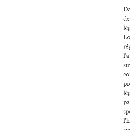
Da
de
lé
Lo
ré
l'
su
co
pr
lé
pa
sp
l’
su