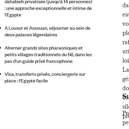
dahabieh privatisée (jusqu'à 14 personnes)
da
: une approche exceptionnelle et intime de
ea
l'Egypte
vo
A Louxor et Assouan, séjourner au sein de
pl
deux palaces légendaires
ra
Alterner grands sites pharaoniques et
ut
petits villages traditionnels du Nil, dans les
lo
pas d'un guide privé francophone
La
Visa, transferts privés, conciergerie sur
gé
place : l'Egypte facile
do
Su
ba
si
Pr
pl
pe