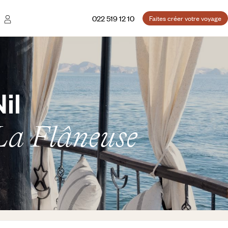
022 519 12 10
Faites créer votre voyage
il
 La Flâneuse