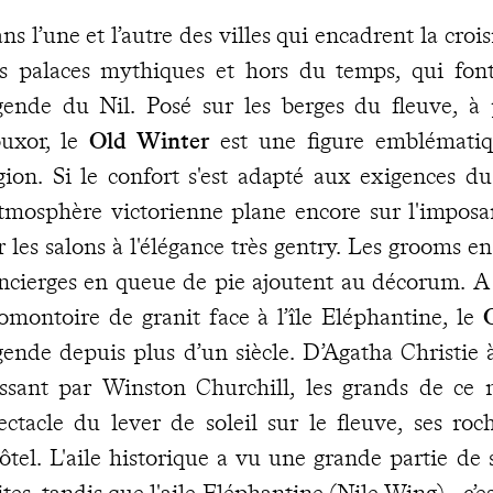
ns l’une et l’autre des villes qui encadrent la croi
s palaces mythiques et hors du temps, qui font
gende du Nil. Posé sur les berges du fleuve, à
uxor, le
Old Winter
est une figure emblématiq
gion. Si le confort s'est adapté aux exigences d
atmosphère victorienne plane encore sur l'imposa
r les salons à l'élégance très gentry. Les grooms en
ncierges en queue de pie ajoutent au décorum. A
omontoire de granit face à l’île Eléphantine, le
gende depuis plus d’un siècle. D’Agatha Christie
ssant par Winston Churchill, les grands de c
ectacle du lever de soleil sur le fleuve, ses ro
hôtel. L'aile historique a vu une grande partie d
ites, tandis que l'aile Eléphantine (Nile Wing) - c’e