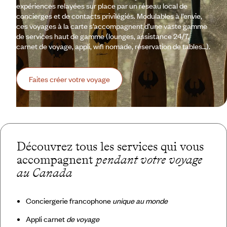
expériences relayées sur place par un réseau local de
concierges et de contacts privilégiés. Modulables à l’envie,
ces voyages à la carte s’accompagnent d’une vaste gamme
de services haut de gamme (lounges, assistance 24/7,
carnet de voyage, appli, wifi nomade, réservation de tables…).
Faites créer votre voyage
Découvrez tous les services qui vous
accompagnent
pendant votre voyage
au Canada
Conciergerie francophone
unique au monde
Appli carnet
de voyage