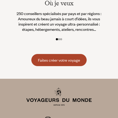
Où je veux
250 conseillers spécialisés par pays et par régions :
À 
Amoureux du beau jamais à court d’idées, ils vous
fran
inspirent et créent un voyage ultra-personnalisé :
suiven
étapes, hébergements, ateliers, rencontres…
Faites créer votre voyage