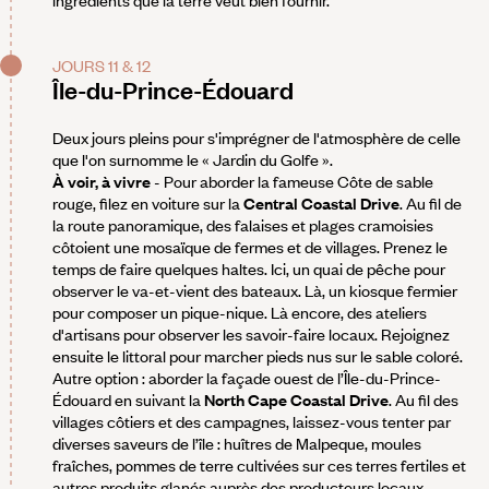
JOURS 11 & 12
Île-du-Prince-Édouard
Deux jours pleins pour s'imprégner de l'atmosphère de celle
que l'on surnomme le « Jardin du Golfe ».
À voir, à vivre
- Pour aborder la fameuse Côte de sable
rouge, filez en voiture sur la
Central Coastal Drive
. Au fil de
la route panoramique, des falaises et plages cramoisies
côtoient une mosaïque de fermes et de villages. Prenez le
temps de faire quelques haltes. Ici, un quai de pêche pour
observer le va-et-vient des bateaux. Là, un kiosque fermier
pour composer un pique-nique. Là encore, des ateliers
d'artisans pour observer les savoir-faire locaux. Rejoignez
ensuite le littoral pour marcher pieds nus sur le sable coloré.
Autre option : aborder la façade ouest de l’Île-du-Prince-
Édouard en suivant la
North Cape Coastal Drive
. Au fil des
villages côtiers et des campagnes, laissez-vous tenter par
diverses saveurs de l’île : huîtres de Malpeque, moules
fraîches, pommes de terre cultivées sur ces terres fertiles et
autres produits glanés auprès des producteurs locaux.