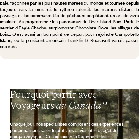
baie, façonnée par les plus hautes marées du monde et tournée depuis
toujours vers la mer. Ici, le rythme ralentit, les marées dictent le
paysage et les communautés de pêcheurs perpétuent un art de vivre
insulaire. Au programme : les panoramas du Deer Island Point Park, le
sentier d'Eagle Shadow surplombant Chocolate Cove, les villages de
bois... C'est aussi un bon point de départ pour rejoindre Campobello
Island, où le président américain Franklin D. Roosevelt venait passer
ses étés.
Pourquoi partir avec
Voyageurs
au Canada
?
Chaque jour, nos spécialistes composent des expériences
personnalisées selon le profil, les envies et le budget de
chaque voyageur. Ces passionnés façonnent des