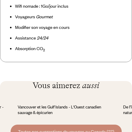
Wifi nomade : 1Go/jour inclus
Voyageurs
Gourmet
Modifier son voyage en cours
Assistance
24/24
Absorption CO
2
Vous aimerez
aussi
r -
Vancouver et les Gulf Islands - L'Ouest canadien
De l’
sauvage & épicurien
natu
Toutes nos suggestions de voyages au Canada (27)