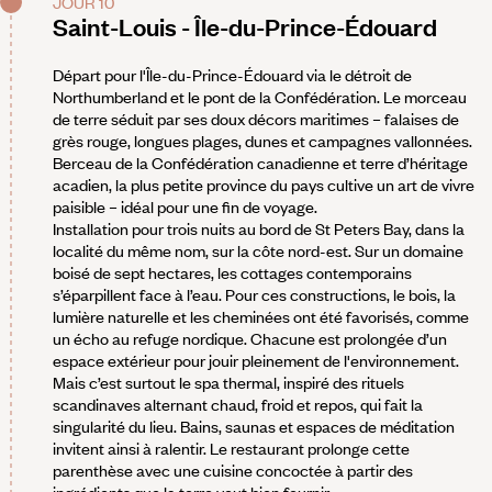
JOUR 10
Saint-Louis - Île-du-Prince-Édouard
Départ pour l'Île-du-Prince-Édouard via le détroit de
Northumberland et le pont de la Confédération. Le morceau
de terre séduit par ses doux décors maritimes – falaises de
grès rouge, longues plages, dunes et campagnes vallonnées.
Berceau de la Confédération canadienne et terre d’héritage
acadien, la plus petite province du pays cultive un art de vivre
paisible – idéal pour une fin de voyage.
Installation pour trois nuits au bord de St Peters Bay, dans la
localité du même nom, sur la côte nord-est. Sur un domaine
boisé de sept hectares, les cottages contemporains
s’éparpillent face à l’eau. Pour ces constructions, le bois, la
lumière naturelle et les cheminées ont été favorisés, comme
un écho au refuge nordique. Chacune est prolongée d’un
espace extérieur pour jouir pleinement de l'environnement.
Mais c’est surtout le spa thermal, inspiré des rituels
scandinaves alternant chaud, froid et repos, qui fait la
singularité du lieu. Bains, saunas et espaces de méditation
invitent ainsi à ralentir. Le restaurant prolonge cette
parenthèse avec une cuisine concoctée à partir des
ingrédients que la terre veut bien fournir.