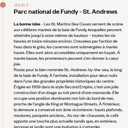
JOUR 3
Parc national de Fundy - St. Andrews
La bonne idée
- Les St. Martins Sea Caves servent de scène
aux célèbres marées de la baie de Fundy, lesquelles peuvent
atteindre jusqu'à onze mètres de hauteur – toutes les six
heures et treize minutes environ. Creusées par l'action de
l'eau dans le grès, les cavernes sont submergées à marée
haute. Elles sont alors accessibles uniquement en kayak. À
marée basse, les promeneurs peuvent s'en donner à cœur
joie.
Route pour la bien nommée St.-Andrews-by-the-sea, le long
de la baie de Fundy. À l'arrivée, installation pour deux nuits
dans l'une des grandes propriétés historiques du centre.
Érigée en 1959 dans le style Second Empire, c'est une jolie
construction d'un étage au toit percé d'une mansarde. Elle
occupe une position dominante non loin du bord de mer,
proche de l'angle de King et Montague Streets. À l'intérieur,
la demeure a conservé son âme victorienne : hauts plafonds,
moulures, parquets anciens... Au rez-de-chaussée, le café
apporte une touche plus actuelle tandis que, en extérieur,
terrasse et jardin sont une invitation à s'attarder.