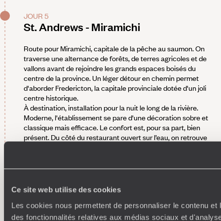
JOUR 5
St. Andrews - Miramichi
Route pour Miramichi, capitale de la pêche au saumon. On
traverse une alternance de forêts, de terres agricoles et de
vallons avant de rejoindre les grands espaces boisés du
centre de la province. Un léger détour en chemin permet
d'aborder Fredericton, la capitale provinciale dotée d'un joli
centre historique.
À destination, installation pour la nuit le long de la rivière.
Moderne, l'établissement se pare d'une décoration sobre et
classique mais efficace. Le confort est, pour sa part, bien
présent. Du côté du restaurant ouvert sur l’eau, on retrouve
une carte de type brasserie et réalisée par des cuisiniers
appliqués. Une piscine intérieure ainsi qu’une salle de gym
sérieusement appareillée viennent parfaire les équipements
de cette retraite au bord de l’eau.
À voir, à faire
- Remonter le temps avec les guides en
Ce site web utilise des cookies
costume des sites historiques de Boishébert et de l'île
Les cookies nous permettent de personnaliser le contenu et l
Beaubears ; flâner au parc du quai Ritchie ou de French Fort
Cove ; tout apprendre sur les immigrants irlandais à l'île
des fonctionnalités relatives aux médias sociaux et d'analyse