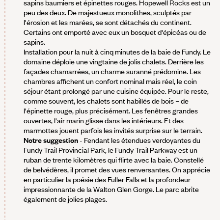
sapins baumiers et épinettes rouges. Hopewell Rocks est un
peu des deux. De majestueux monolithes, sculptés par
l'érosion et les marées, se sont détachés du continent.
Certains ont emporté avec eux un bosquet d'épicéas ou de
sapins.
Installation pour la nuit à cinq minutes de la baie de Fundy. Le
domaine déploie une vingtaine de jolis chalets. Derrière les
façades chamarrées, un charme suranné prédomine. Les
chambres affichent un confort nominal mais réel, le coin
séjour étant prolongé par une cuisine équipée. Pour le reste,
comme souvent, les chalets sont habillés de bois – de
l'épinette rouge, plus précisément. Les fenêtres grandes
ouvertes, l'air marin glisse dans les intérieurs. Et des
marmottes jouent parfois les invités surprise sur le terrain.
Notre suggestion
- Fendant les étendues verdoyantes du
Fundy Trail Provincial Park, le Fundy Trail Parkway est un
ruban de trente kilomètres qui flirte avec la baie. Constellé
de belvédères, il promet des vues renversantes. On apprécie
en particulier la poésie des Fuller Falls et la profondeur
impressionnante de la Walton Glen Gorge. Le parc abrite
également de jolies plages.