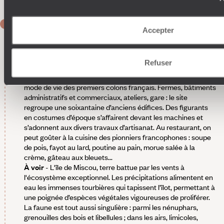
JOUR 7
Accepter
Caraquet
Au programme - Le Village historique acadien
(vous avez
Refuser
déjà vos billets) : un voyage dans le temps, quelque part
entre le XVe et le milieu du XXe siècle, à la découverte du
mode de vie des premiers colons français. Fermes, bâtiments
administratifs et commerciaux, ateliers, gare : le site
regroupe une soixantaine d’anciens édifices. Des figurants
en costumes d’époque s’affairent devant les machines et
s’adonnent aux divers travaux d’artisanat. Au restaurant, on
peut goûter à la cuisine des pionniers francophones : soupe
de pois, fayot au lard, poutine au pain, morue salée à la
crème, gâteau aux bleuets...
À voir
- L'île de Miscou, terre battue par les vents à
l'écosystème exceptionnel. Les précipitations alimentent en
eau les immenses tourbières qui tapissent l’îlot, permettant à
une poignée d’espèces végétales vigoureuses de proliférer.
La faune est tout aussi singulière : parmi les nénuphars,
grenouilles des bois et libellules ; dans les airs, limicoles,