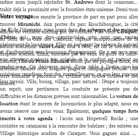
même nom jusqu'à rejoindre
St. Andrews
dont la consonance
trahit déjà la proximité avec la frontière états-unienne. Demi-tour
Votre voyage
toute : on traverse ensuite la province de part en part pour aller
trouver
Miramichi
. Aux portes du parc Kouchibouguac, la cité
Au fil de l'itinéraire, vous logez dans
des auberges et des maisons
affiche est véritable melting pot de cultures. Puis vient
Caraquet
,
d’hôtes
qui, pour être provinciales, n’en sont pas moins
au bord de la baie des Chaleurs, capitale autoproclamée de la
pleinement de leur temps. Elles en partagent les valeurs de naturel
nation acadienne.
Saint-Louis
, tout à côté, est lui le berceau du
et d’authenticité avec beaucoup d’engagement. On y est reçu avec
drapeau acadien. Enfin, entourée par les eaux du golfe du Saint-
une attention toujours très soignée et le confort est partout au
Laurent,
l'Île-du-Prince-Édouard
séduit par ses paysages doux, où
rendez-vous. On découvre aussi, d’une table à l’autre, que les
alternent falaises ocre, longues plages et campagnes fertiles. Une
cuisiniers canadiens font des merveilles avec ce que leur procure
terre humaine à parcourir au rythme des routes côtières et des
leur terroir. Ville, bourg, village, parc naturel : l’étape a toujours
marées.
un esprit, une pertinence. La conduite ne présente pas de
difficultés et les distances prévues sont raisonnables. La
voiture de
location
étant le moyen de locomotion le plus adapté, nous en
avons réservé une pour vous. Également,
quelques temps forts
inscrits à votre agenda
: l'accès aux Hopewell Rocks ; une
croisière en catamaran à la rencontre des baleines ; des entrées au
Village historique acadien de Caraquet. Vous gagnez ainsi du