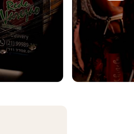
tout, le fil conducteur du
me il se doit dans notre
îner couplé à une visite
ompagnie d'un expatrié qui
ous prenez en charge un
des plaines africaines en
ando-vélo et une croisière
pour chaque destination,
 francophones sur place
.
Arpoador - Rio de Janeiro - Brésil ©
ux envies soudaines, ils
uer à faire évoluer votre
, après tout, essentielle