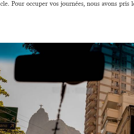
ècle. Pour occuper vos journées, nous avons pris l
tivités exclusives à votre agenda
. Ainsi, à Rio, vo
nta Teresa et le centre en compagnie d'un local 
voler pour le Corcovado et son inoubliable C
néficiez également d'une visite sur mesure co
ancophone lors de votre séjour à Santiago. Sur l'îl
atre jours durant des services d'un chauffeur-
ur sillonner les plus beaux sites : Rano Kao, Or
na Pau, Rano Raraku, Tongariki, Akaneka. Sans o
a et son musée. De retour sur le continen
ancophone vous accueille à Valparaiso et vous initi
té d'adoption. À Sydney, c'est un guide (francopho
us mène au travers des incontournables de la v
gendaire opéra. Dans le Centre Rouge,
sunrise
su