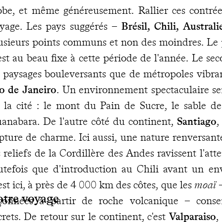
obe, et même généreusement. Rallier ces contrées,
yage. Les pays suggérés –
Brésil, Chili, Austral
usieurs points communs et non des moindres. Le 
est au beau fixe à cette période de l'année. Le sec
 paysages bouleversants que de métropoles vibran
o de Janeiro
. Un environnement spectaculaire se
 la cité : le mont du Pain de Sucre, le sable d
anabara. De l'autre côté du continent,
Santiago
,
pture de charme. Ici aussi, une nature renversant
s reliefs de la Cordillère des Andes ravissent l'att
utefois que d'introduction au Chili avant un env
est ici, à près de 4 000 km des côtes, que les
moaï
–
otre voyage
çonnées à partir de roche volcanique – conse
crets. De retour sur le continent, c'est
Valparaiso
,