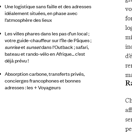
Une logistique sans faille et des adresses
vo
idéalement situées, en phase avec
fo
l’atmosphère des lieux
lo
Les villes phares dans les pas d’un local ;
mi
votre guide-chauffeur sur l'île de Pâques ;
in
sunrise
et
sunset
dans l'Outback ; safari,
bateau et rando-vélo en Afrique… c’est
d’
déjà prévu !
re
Absorption carbone, transferts privés,
ma
concierges francophones et bonnes
Ra
adresses : les + Voyageurs
Ch
af
se
pe