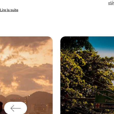
si
Lire la suite
ac
Sa
en
bé
fr
qu
po
Pu
Ro
fr
ci
vo
lé