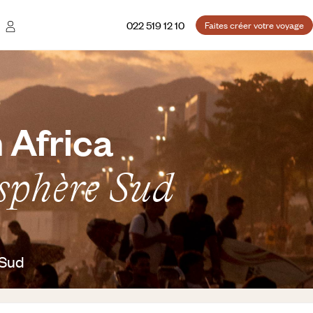
022 519 12 10
Faites créer votre voyage
h Africa
isphère Sud
 Sud