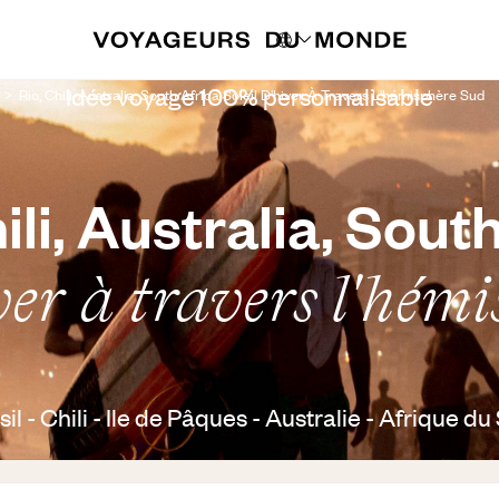
Idée voyage 100% personnalisable
Rio, Chili, Australia, South Africa Soleil D'hiver À Travers L'hémisphère Sud
ili, Australia, Sout
iver à travers l'hém
sil - Chili - Ile de Pâques - Australie - Afrique du