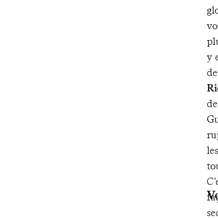
gl
vo
pl
y 
de
Ri
de
Gu
ru
le
to
C'
V
fa
se