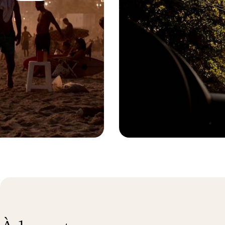
Ul
vo
ma
pr
pa
vé
sa
en
vo
Rio de Janeiro - Brésil © Alix Pardo
Ha
pe
av
au