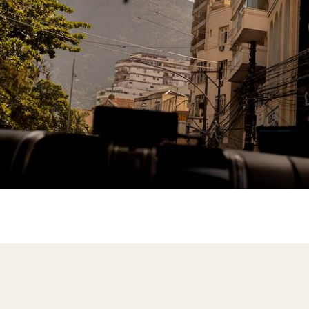
uru : vous vivez au rythme du soleil (il est, après 
yage). À Johannesburg, vous êtes accueillis com
ison Voyageurs, la Satyagraha House, avec un d
ivée. Et toujours, une découverte de la ville en c
rle français. La suite se démarque puisque v
hicule de location privé
pour patrouiller les gran
fari. Pour varier les expériences, toutefois, une r
 bateau viennent s'ajouter au programme. Enfin, 
us disposez des coordonnées de
nos concierges
bitués à parer aux contretemps et à répondre a
uvent même, en lien avec votre conseiller, contrib
enture durant son déroulé même. La spontanéité est
x voyages au long cours.