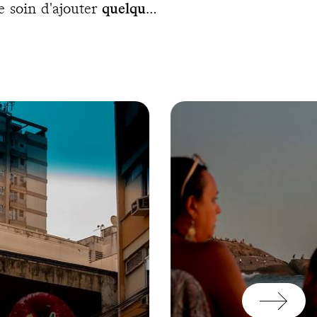
e soin d'ajouter
quelques
us explorez le quartier de
francophone avant de vous
hrist Rédempteur. Vous
ncoctée par un expatrié
e de Pâques, vous profitez
guide francophone privé
ongo, Vinapu, Ahu Akivi,
ublier la ville de Hanga
t, un nouveau contact
e au côté artistique de sa
ne et privé, toujours) qui
ille avant une halte au
r Kata Tjuta,
sunset
sur