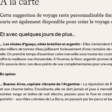
À la carte
Cette suggestion de voyage reste personnalisable dan
carte est également disponible pour créer le voyage 
Et avec quelques jours de plus…
… Les chutes d'Iguaçu, côtés brésilien et argentin -
Elles s’entendent b
des milliers de tonnes d’eau jaillissant furieusement d’une centaine de 
elle. On prend le temps d'examiner cette merveille sous toutes les coutur
offre la meilleure vue d'ensemble. À l'inverse, le flanc argentin promet
On associe donc ces deux points de vue complémentaires pour une exp
En option
… Buenos Aires, capitale vibrante de l'Argentine -
La réputation de B
et son charme latino. Envoûtante, elle ne dort jamais et joue à mervei
soirées tango et boîtes de nuit électro, passion pour le foot et créat
porteño – aux tôles colorées de La Boca, en passant par les parcs et b