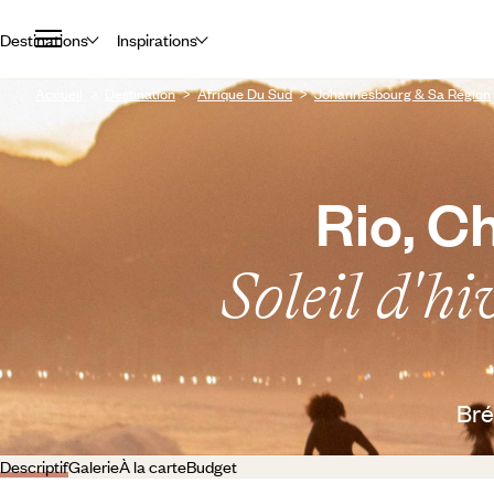
Destinations
Inspirations
Accueil
Destination
Afrique Du Sud
Johannesbourg & Sa Région
Rio, Ch
Soleil d'h
Bré
Descriptif
Galerie
À la carte
Budget