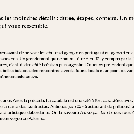
s les moindres détails : durée, étapes, contenu. Un m
qui vous ressemble.
ien avant de se voir : les chutes d'
Iguaçu
(en portugais) ou
Iguazu
(en e
cascades. Un grondement qui ne saurait être étouffé, y compris par la fo
es, c'est-à-dire côté brésilien puis argentin. D'aucuns prétendent que le
 de belles balades, des rencontres avec la faune locale et un point de v
érience exhaustive.
uenos Aires la précède. La capitale est une cité à fort caractère, avec
lle la carte des contrastes. Antiques
parrillas
(restaurant de grillades) 
ivité artistique débordante. On la savoure
barrio
par
barrio
, des rues 
ars en vogue de Palermo.