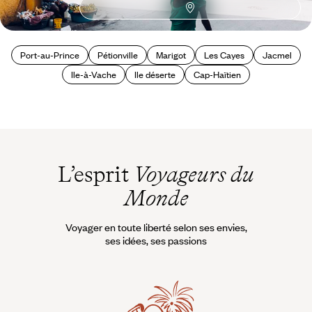
Idées associées
Port-au-Prince
Pétionville
Marigot
Les Cayes
Jacmel
Ile-à-Vache
Ile déserte
Cap-Haïtien
L’esprit
Voyageurs du
Monde
Voyager en toute liberté selon ses envies,
ses idées, ses passions