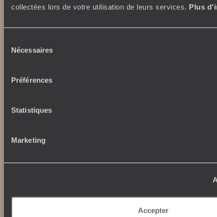
Voyage de luxe
L’Esprit Voyageurs
collectées lors de votre utilisation de leurs services.
Plus d'
Tour du Monde
Le voyage sur mesure
Déconnecter
Notre valeur ajoutée
Plongée
Sélection
Nécessaires
du
Autour du voyage
consentement
Institutionnel
Librairie Voyageurs
Préférences
Fondation d'entreprise
Journal Voyageurs
Carrières
Le Mag web
Statistiques
Relations investisseurs
Notre newsletter
Application Mobile
Listes de mariage
Marketing
Top destinations
Avis clients
Voyages d'entreprise
Japon
Conditions de vente et
Italie
A
assurances
Egypte
News santé
Australie
Afrique du Sud
Accepter