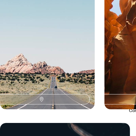
Mythique road-trip au fil de la
mémorable e
Route 66
Traverser les US sur 4000 km, véritable voyage
Le temps d'un été,
initiatique ou road-movie d'une vie !
un mois de tour 
trois continents
23 jours, de CHF 5000 à CHF 6900
34 jours, de CHF 
Con