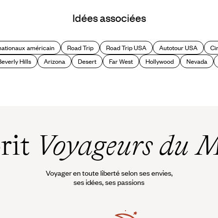
24 heures à Las Vegas
Idées associées
nationaux américain
Road Trip
Road Trip USA
Autotour USA
Ci
Beverly Hills
Arizona
Desert
Far West
Hollywood
Nevada
prit
Voyageurs du 
Voyager en toute liberté selon ses envies,
ses idées, ses passions