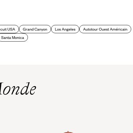
rcuit USA
Grand Canyon
Los Angeles
Autotour Ouest Américain
Santa Monica
Monde