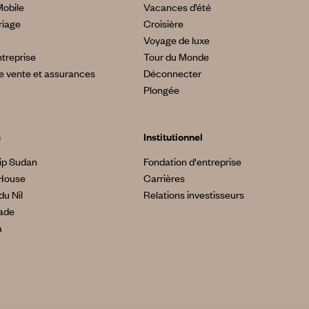
Mobile
Vacances d’été
riage
Croisière
Voyage de luxe
treprise
Tour du Monde
e vente et assurances
Déconnecter
Plongée
s
Institutionnel
ip Sudan
Fondation d'entreprise
House
Carrières
du Nil
Relations investisseurs
made
a