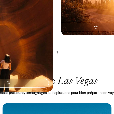
n famille
 offrir l'inoubliable à votre tribu :
du monde à travers trois pays et
11100 à CHF 14800
1
Le Guide
Las Vegas
seils pratiques, témoignages et inspirations pour bien préparer son vo