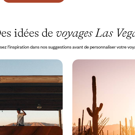
es idées de
voyages Las Veg
sez l’inspiration dans nos suggestions avant de personnaliser votre vo
les au Grand Canyon -
Des mythes californiens
 l’Ouest américain
du Nevada - San Francis
Yosemite, Lake Tahoe, 
 embarquer pour un road-movie
Embarquer pour un autre road-tri
Far West – villes mythiques,
jusqu'à l'État méconnu du Nevada
a, grands parcs, l'American
déserts, de villes fantômes et d'
3200 à CHF 4400
13 jours, de CHF 3800 à CHF 5000
Australie, Bali - Un été