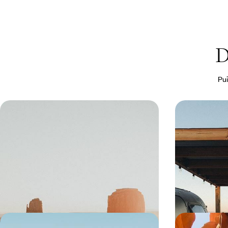
D
Pui
A la Toussaint ou à Pâques - L.A,
De Los Ange
Vegas et les grands parcs
Un été dans
Loin des foules estivales, relier en famille Los
Aux beaux jour,
Angeles au Grand Canyon
emblématique du 
décors de ciném
Dream
13 jours, de CHF 2800 à CHF 3900
15 jours, de CHF 
De Chicago à Los Angeles -
États-Unis, 