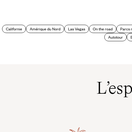
8 spots à ne pas manquer autour
de Las Vegas
Californie
Amérique du Nord
Las Vegas
On the road
Parcs 
Autotour
L’es