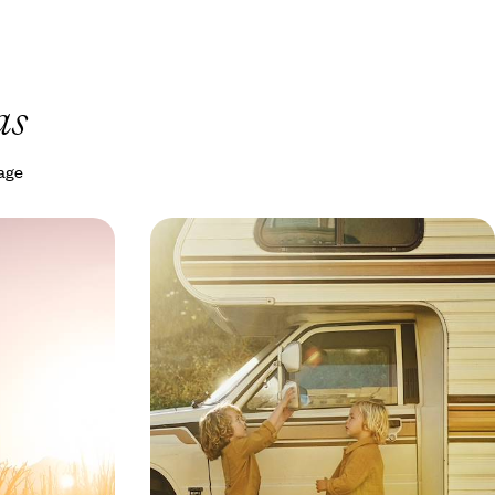
as
yage
 aux déserts
Grand road-trip estival en tribu -
co,
Parcs mythiques et villes stars de
Las Vegas
l’Ouest américain
p dans l'Ouest,
En famille ou entre amis, embarquer pour trois
 : terre de
semaines de périple ensoleillé à travers
extraterrestres
Californie, Nevada, Utah et Arizona
20 jours, de CHF 4000 à CHF 5400