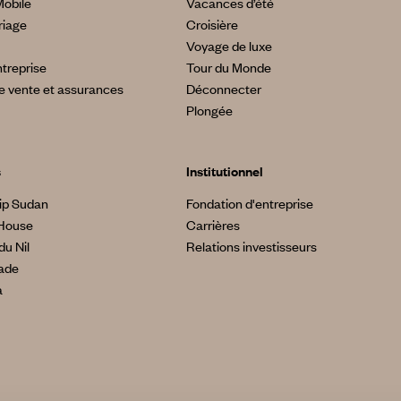
Mobile
Vacances d’été
riage
Croisière
Voyage de luxe
treprise
Tour du Monde
e vente et assurances
Déconnecter
Plongée
s
Institutionnel
ip Sudan
Fondation d'entreprise
House
Carrières
du Nil
Relations investisseurs
made
a