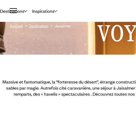
Destinations
Inspirations
VO
Accueil
Destination
Jaisalmer
Massive et fantomatique, la “forteresse du désert”, étrange construct
sables par magie. Autrefois cité caravanière, une séjour à Jaisalme
remparts, des « havelis » spectaculaires . Découvrez toutes nos