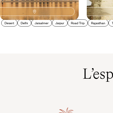
Desert
Delhi
Jaisalmer
Jaipur
Road Trip
Rajasthan
L’es