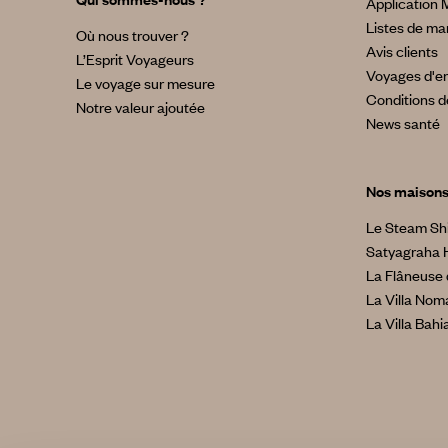
Application 
Listes de ma
Où nous trouver ?
Avis clients
L’Esprit Voyageurs
Voyages d'en
Le voyage sur mesure
Conditions d
Notre valeur ajoutée
News santé
Nos maison
Le Steam Sh
Satyagraha 
La Flâneuse 
La Villa No
La Villa Bahi