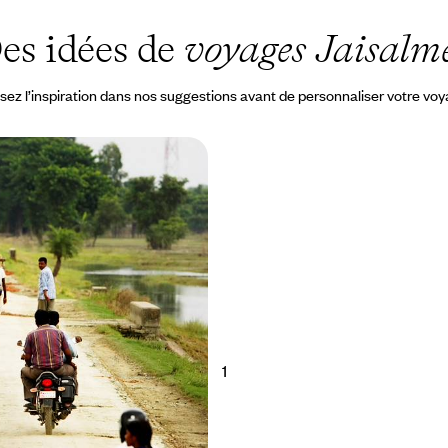
es idées de
voyages Jaisalm
sez l’inspiration dans nos suggestions avant de personnaliser votre vo
heveux au vent -
moto au Rajasthan
asthan en Royal Enfield : un engin
ne terre de légende
8200 à CHF 10400
1