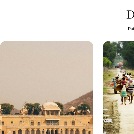
D
Pui
De cités sacrées en palais radieux -
L’Inde les c
Le grand tour du Rajasthan
Roadtrip à 
Les éblouissantes cités princières sans omettre,
Parcourir le Raj
hors des sentiers tracés, l'enceinte blonde de
mythique pour u
Jaisalmer et la quiétude rurale de Barli
14 jours, de CHF 4800 à CHF 6100
13 jours, de CHF 