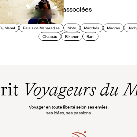
Idées associées
Taj Mahal
Palais de Maharadjas
Moto
Marchés
Madras
Jodh
Chateau
Bikaner
Barli
prit
Voyageurs du 
Voyager en toute liberté selon ses envies,
ses idées, ses passions