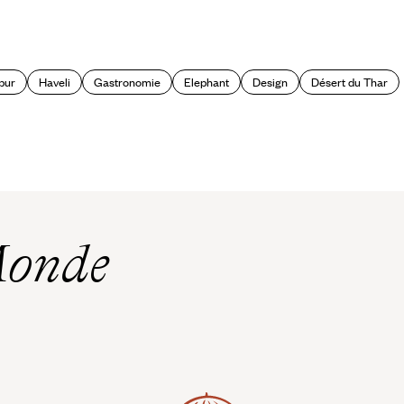
pur
Haveli
Gastronomie
Elephant
Design
Désert du Thar
Monde