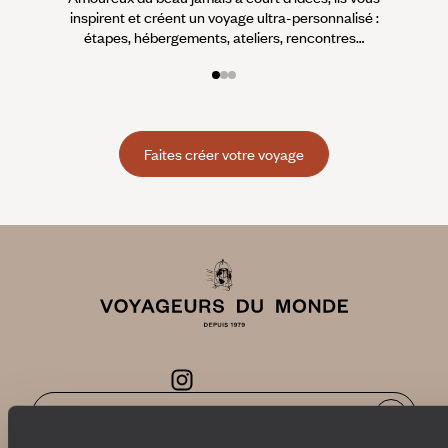
inspirent et créent un voyage ultra-personnalisé :
suiven
étapes, hébergements, ateliers, rencontres…
Faites créer votre voyage
Abonnez-vous à notre newsletter