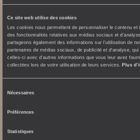
Lire notre politique de confidentialité
Ce site web utilise des cookies
Les cookies nous permettent de personnaliser le contenu et l
Nos engagements
Idées voyages
des fonctionnalités relatives aux médias sociaux et d'analyse
100% carbone absorbé
On part où ?
partageons également des informations sur l'utilisation de no
Tourisme responsable
Voyage de noces
partenaires de médias sociaux, de publicité et d'analyse, qu
Vacances en famille
celles-ci avec d'autres informations que vous leur avez fourni
Week-end en amoureux
collectées lors de votre utilisation de leurs services.
Plus d'
Qui sommes-nous ?
Vacances d’été
Croisière
Où nous trouver ?
Sélection
Voyage de luxe
L’Esprit Voyageurs
Nécessaires
du
Tour du Monde
Le voyage sur mesure
consentement
Déconnecter
Notre valeur ajoutée
Plongée
Préférences
Autour du voyage
Institutionnel
Statistiques
Librairie Voyageurs