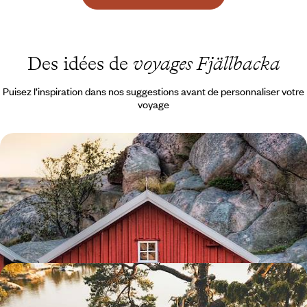
Des idées de
voyages Fjällbacka
Puisez l’inspiration dans nos suggestions avant de personnaliser votre
voyage
Sauna, pêche & saveur d’iode - Sur la côte ouest, une
autre Suède
Aborder la Reine de la Baltique par l'ouest au fil d'un road-trip vivifiant,
de villages de pêcheurs en retraites insulaires
8 jours, de CHF 2200 à CHF 2900
De Stockholm à Göteborg - La Suède au fil de l'eau
Faire le plein d’énergie positive et de grand air scandinave au fil