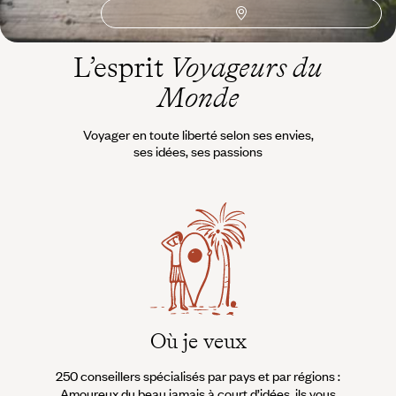
L’esprit
Voyageurs du
Monde
Voyager en toute liberté selon ses envies,
ses idées, ses passions
Où je veux
250 conseillers spécialisés par pays et par régions :
À 
Amoureux du beau jamais à court d’idées, ils vous
fran