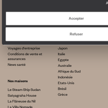
Institutionnel
A
Librairie Voyageurs
Fondation d'entreprise
Journal Voyageurs
Carrières
Accepter
Le Mag web
Relations investisseurs
Notre newsletter
Application Mobile
Refuser
Listes de mariage
Top destinations
Avis clients
Voyages d'entreprise
Japon
Conditions de vente et
Italie
assurances
Egypte
News santé
Australie
Afrique du Sud
Indonésie
Nos maisons
Etats-Unis
Brésil
Le Steam Ship Sudan
Grèce
Satyagraha House
La Flâneuse du Nil
La Villa Nomade