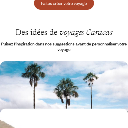
Faites créer votre voyage
Des idées de
voyages Caracas
Puisez l’inspiration dans nos suggestions avant de personnaliser votre
voyage
Lune de miel au Venezuela - Le paradis retrouvé
L'Orénoque et la forêt tropicale pour le frisson, Los Roques et les eaux
transparentes pour une pause romantique
12 jours, de CHF 2700 à CHF 3700
Venezuela - Le monde perdu
Dans un décor de premier matin du monde, le spectacle unique des