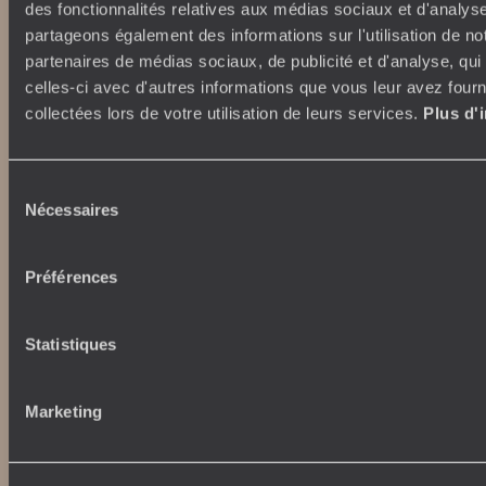
Abonnez-vous à notre newsletter
des fonctionnalités relatives aux médias sociaux et d'analyse
partageons également des informations sur l'utilisation de no
Lire notre politique de confidentialité
partenaires de médias sociaux, de publicité et d'analyse, qu
celles-ci avec d'autres informations que vous leur avez fourni
collectées lors de votre utilisation de leurs services.
Plus d'
Nos engagements
Idées voyages
Sélection
100% carbone absorbé
On part où ?
Nécessaires
du
Tourisme responsable
Voyage de noces
consentement
Vacances en famille
Week-end en amoureux
Préférences
Qui sommes-nous ?
Vacances d’été
Croisière
Où nous trouver ?
Statistiques
Voyage de luxe
L’Esprit Voyageurs
Tour du Monde
Le voyage sur mesure
Déconnecter
Notre valeur ajoutée
Marketing
Plongée
Autour du voyage