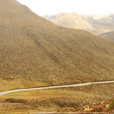
tepuys et du Salto Angel
14 jours, de CHF 2700 à CHF 3800
1
Le Guide
Caracas
Conseils pratiques, témoignages et inspirations pour bien préparer son
voyage