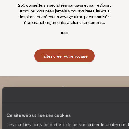
250 conseillers spécialisés par pays et par régions :
À 
Amoureux du beau jamais à court d’idées, ils vous
fran
inspirent et créent un voyage ultra-personnalisé :
suiven
étapes, hébergements, ateliers, rencontres…
Faites créer votre voyage
Ce site web utilise des cookies
Les cookies nous permettent de personnaliser le contenu et l