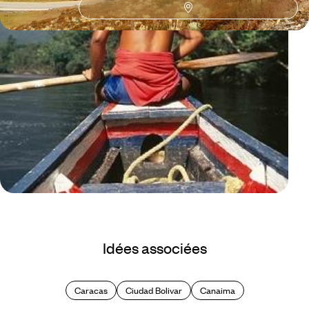
Le Mag
A la découverte du Venezuela
Idées associées
Caracas
Ciudad Bolivar
Canaima