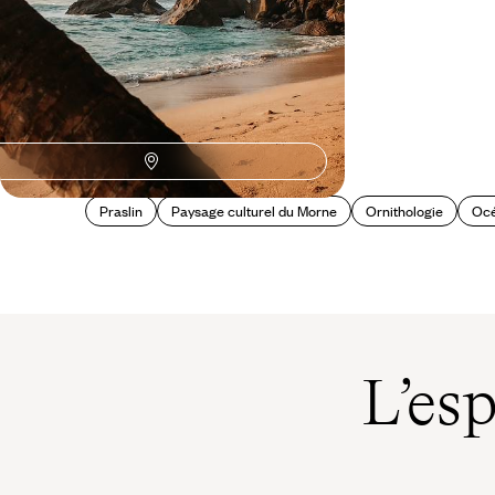
Praslin
Paysage culturel du Morne
Ornithologie
Océ
L’es