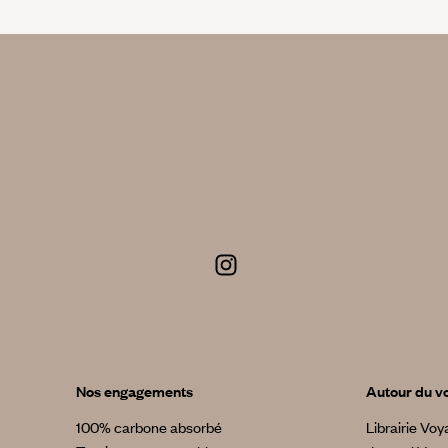
Nos engagements
Autour du v
100% carbone absorbé
Librairie Vo