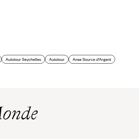
Autotour Seychelles
Autotour
Anse Source d'Argent
Monde