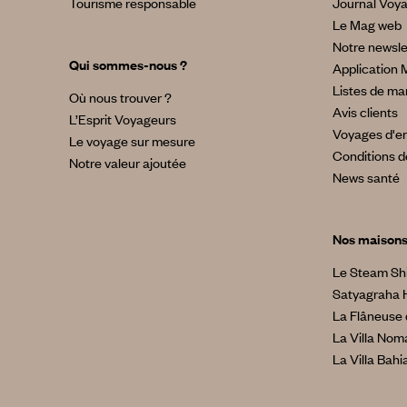
Tourisme responsable
Journal Voy
Le Mag web
Notre newsle
Qui sommes-nous ?
Application 
Listes de ma
Où nous trouver ?
Avis clients
L’Esprit Voyageurs
Voyages d'en
Le voyage sur mesure
Conditions d
Notre valeur ajoutée
News santé
Nos maison
Le Steam Sh
Satyagraha 
La Flâneuse 
La Villa No
La Villa Bahi