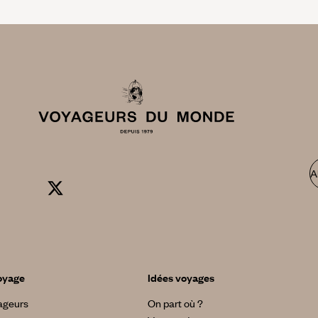
A
oyage
Idées voyages
yageurs
On part où ?