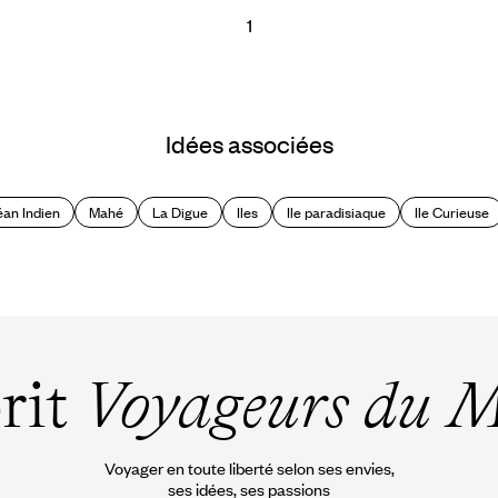
1
Idées associées
an Indien
Mahé
La Digue
Iles
Ile paradisiaque
Ile Curieuse
prit
Voyageurs du 
Voyager en toute liberté selon ses envies,
ses idées, ses passions