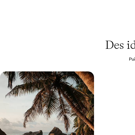
Des i
Pui
Mahé, La Digue, Praslin - Les
Seychelles en adresses
confidentielles
Côté mer et dans l'arrière-pays, décliner les
décors de rêve et les atmosphères à travers trois
îles sœurs
12 jours, de CHF 3800 à CHF 5200