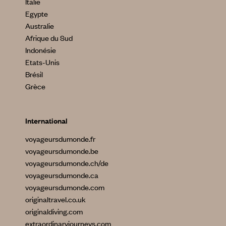
Italie
Egypte
Australie
Afrique du Sud
Indonésie
Etats-Unis
Brésil
Grèce
International
voyageursdumonde.fr
voyageursdumonde.be
voyageursdumonde.ch/de
voyageursdumonde.ca
voyageursdumonde.com
originaltravel.co.uk
originaldiving.com
extraordinaryjourneys.com