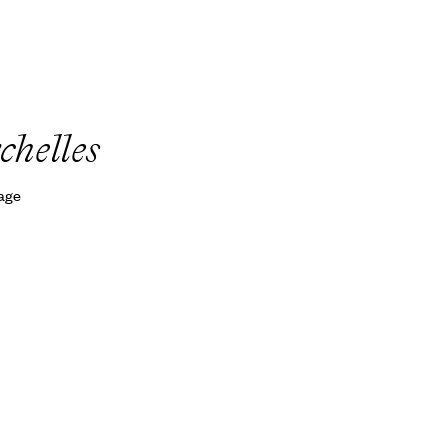
chelles
yage