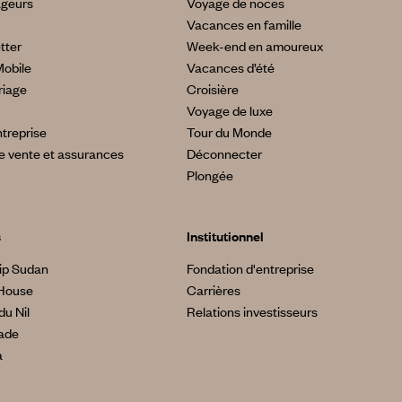
ageurs
Voyage de noces
Vacances en famille
tter
Week-end en amoureux
Mobile
Vacances d’été
riage
Croisière
Voyage de luxe
treprise
Tour du Monde
e vente et assurances
Déconnecter
Plongée
s
Institutionnel
ip Sudan
Fondation d'entreprise
House
Carrières
du Nil
Relations investisseurs
made
a