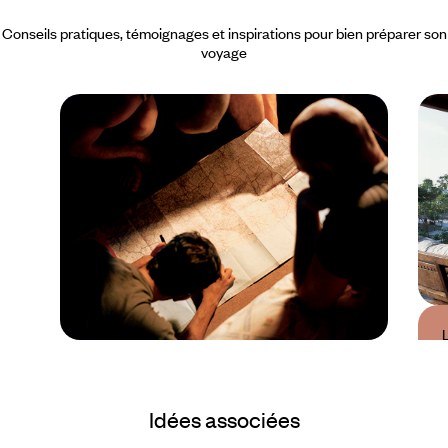
Conseils pratiques, témoignages et inspirations pour bien préparer son
voyage
Guide Pratique
Quand partir à Turks et
Idées associées
Caïcos ?