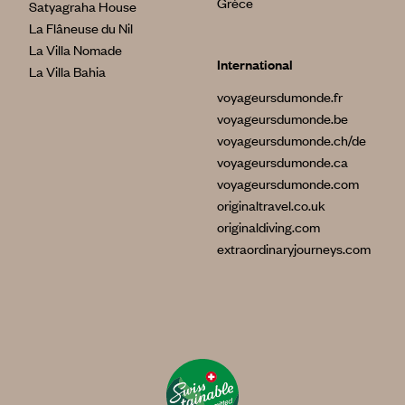
Grèce
Satyagraha House
La Flâneuse du Nil
La Villa Nomade
International
La Villa Bahia
voyageursdumonde.fr
voyageursdumonde.be
voyageursdumonde.ch/de
voyageursdumonde.ca
voyageursdumonde.com
originaltravel.co.uk
originaldiving.com
extraordinaryjourneys.com