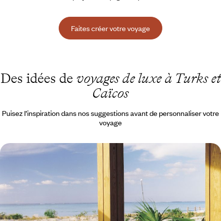
Faites créer votre voyage
Des idées de
voyages de luxe à Turks et
Caïcos
Puisez l’inspiration dans nos suggestions avant de personnaliser votre
voyage
Retraite plage by Como - Le lâcher prise au Parrot
Cay
Parrot Cay by COMO, une île privée ultra confidentielle, sous la
couronne de Sa Majesté
9 jours, de CHF 4500 à CHF 6200