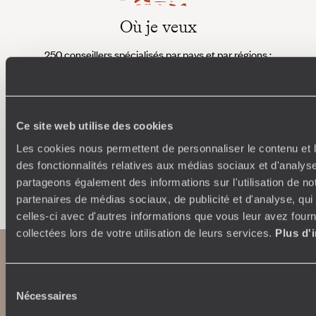
Où je veux
250 conseillers spécialisés par pays et par régions :
À 
Amoureux du beau jamais à court d’idées, ils vous
fran
inspirent et créent un voyage ultra-personnalisé :
suiven
étapes, hébergements, ateliers, rencontres…
Ce site web utilise des cookies
Les cookies nous permettent de personnaliser le contenu et l
des fonctionnalités relatives aux médias sociaux et d'analyse
Faites créer votre voyage
partageons également des informations sur l'utilisation de no
partenaires de médias sociaux, de publicité et d'analyse, qu
celles-ci avec d'autres informations que vous leur avez fourni
collectées lors de votre utilisation de leurs services.
Plus d'
Sélection
Nécessaires
du
consentement