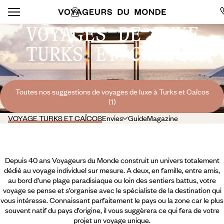
VOYAGES DE LUXE
TURKS ET CAÏCOS
Toutes nos suggestions de voyages de luxe à Turks et Caïcos
(1)
VOYAGE TURKS ET CAÏCOS
Envies
Guide
Magazine
Depuis 40 ans Voyageurs du Monde construit un univers totalement
dédié au voyage individuel sur mesure. A deux, en famille, entre amis,
au bord d’une plage paradisiaque ou loin des sentiers battus, votre
voyage se pense et s’organise avec le spécialiste de la destination qui
vous intéresse. Connaissant parfaitement le pays ou la zone car le plus
souvent natif du pays d’origine, il vous suggèrera ce qui fera de votre
projet un voyage unique.