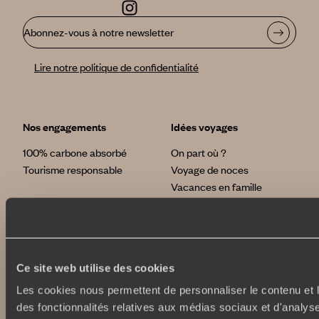
Abonnez-vous à notre newsletter
Lire notre politique de confidentialité
Nos engagements
Idées voyages
100% carbone absorbé
On part où ?
Tourisme responsable
Voyage de noces
Vacances en famille
Week-end en amoureux
Qui sommes-nous ?
Vacances d’été
Croisière
Où nous trouver ?
Voyage de luxe
L’Esprit Voyageurs
Ce site web utilise des cookies
Tour du Monde
Le voyage sur mesure
Déconnecter
Les cookies nous permettent de personnaliser le contenu et l
Notre valeur ajoutée
Plongée
des fonctionnalités relatives aux médias sociaux et d'analyse