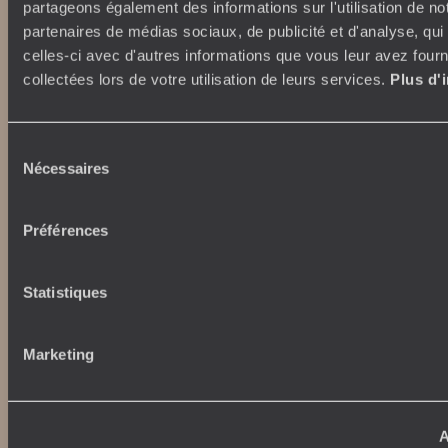
partageons également des informations sur l'utilisation de no
partenaires de médias sociaux, de publicité et d'analyse, qu
Autour du voyage
Institutionnel
celles-ci avec d'autres informations que vous leur avez fourni
Librairie Voyageurs
collectées lors de votre utilisation de leurs services.
Plus d'
Fondation d'entreprise
Journal Voyageurs
Carrières
Le Mag web
Relations investisseurs
Notre newsletter
Sélection
Application Mobile
Nécessaires
du
Listes de mariage
consentement
Top destinations
Avis clients
Préférences
Voyages d'entreprise
Japon
Conditions de vente et
Italie
assurances
Egypte
Statistiques
News santé
Australie
Afrique du Sud
Marketing
Indonésie
Nos maisons
Etats-Unis
Brésil
Le Steam Ship Sudan
Grèce
Satyagraha House
A