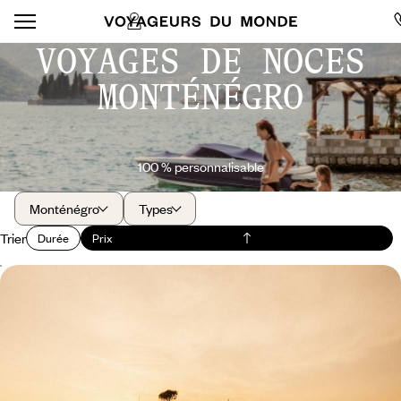
VOYAGES DE NOCES
MONTÉNÉGRO
100 % personnalisable
Monténégro
Types
Trier
Durée
Prix
De l'île de Hvar à la baie de Kotor - Belles adresses
sur l’Adriatique
Palace ragusain adossé au relief, forteresse classée au milieu des
eaux, ancien mas blotti dans une crique : vos refuges pleins de cachet,
historiques et intimistes