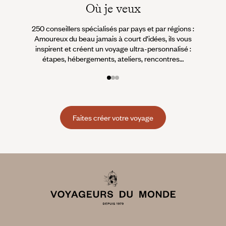
Où je veux
250 conseillers spécialisés par pays et par régions :
À 
Amoureux du beau jamais à court d’idées, ils vous
fran
inspirent et créent un voyage ultra-personnalisé :
suiven
étapes, hébergements, ateliers, rencontres…
Faites créer votre voyage