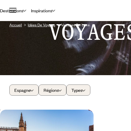
Destinations
Inspirations
VOYAGE
Accueil
Idées De Voyage
Voyages De Luxe
Espagne
Régions
Types
Tête-à-tête à Séville - Dans la légende
de l'Alfonso XIII