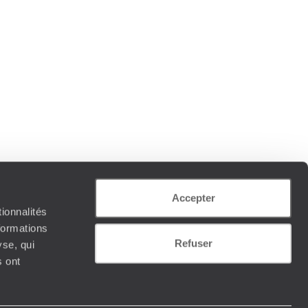
Accepter
ionnalités
formations
Refuser
yse, qui
s ont