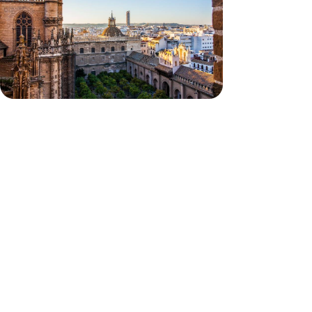
La douceur d'un long week-end dans la capitale
andalouse, un hôtel de légende pour pied-à-terre
4 jours, de CHF 1900 à CHF 2500