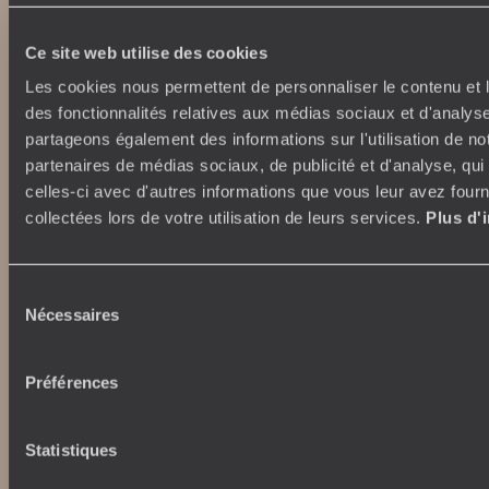
Week-end en amoureux
Qui sommes-nous ?
Vacances d’été
Ce site web utilise des cookies
Croisière
Où nous trouver ?
Voyage de luxe
Les cookies nous permettent de personnaliser le contenu et l
L’Esprit Voyageurs
Tour du Monde
des fonctionnalités relatives aux médias sociaux et d'analyse
Le voyage sur mesure
Déconnecter
partageons également des informations sur l'utilisation de no
Notre valeur ajoutée
Plongée
partenaires de médias sociaux, de publicité et d'analyse, qu
celles-ci avec d'autres informations que vous leur avez fourni
collectées lors de votre utilisation de leurs services.
Plus d'
Autour du voyage
Institutionnel
Librairie Voyageurs
Fondation d'entreprise
Journal Voyageurs
Sélection
Carrières
Le Mag web
Nécessaires
du
Relations investisseurs
Notre newsletter
consentement
Application Mobile
Préférences
Listes de mariage
Top destinations
Avis clients
Voyages d'entreprise
Japon
Statistiques
Conditions de vente et
Italie