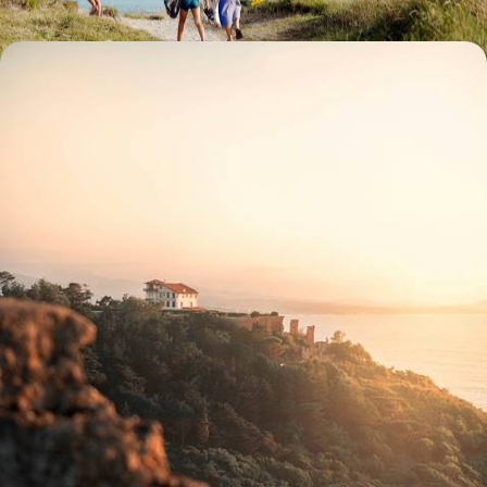
Pays Basque(s), Espagne et Portugal en train - Au
sud de l'Europe, la convivialité en partage
Dessiner un trait d'union de l'Euzkadi à la Lusitanie, la force tranquille,
la bonne chère et l'océan Atlantique pour fil conducteur
13 jours, de CHF 3700 à CHF 4700
L’esprit
Voyageurs du
Monde
Voyager en toute liberté selon ses envies,
ses idées, ses passions