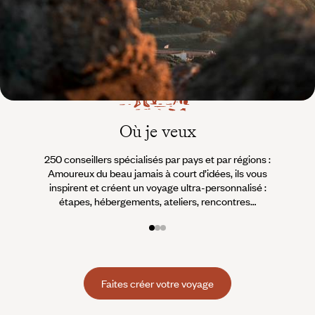
Où je veux
250 conseillers spécialisés par pays et par régions :
À 
Amoureux du beau jamais à court d’idées, ils vous
fran
inspirent et créent un voyage ultra-personnalisé :
suiven
étapes, hébergements, ateliers, rencontres…
Faites créer votre voyage