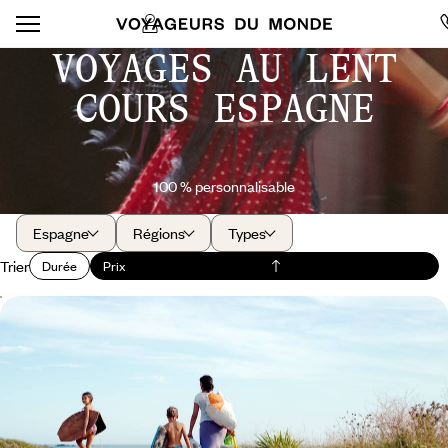
VOYAGES AU LENT
COURS ESPAGNE
100 % personnalisable
Espagne
Régions
Types
Trier
Durée
Prix
Un été en famille - Sur les routes d’Espagne et du
Portugal
Explorer le nord de la péninsule ibérique avec les enfants, en toute
liberté et à votre rythme
15 jours, de CHF 1700 à CHF 2200