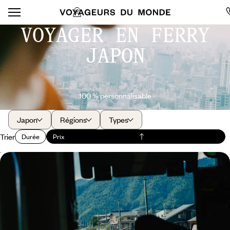
VOYAGER EN FERRY
JAPON
100 % personnalisable
Japon
Régions
Types
Trier
Durée
Prix
Corée du Sud et Japon en miroir - Sur les rails, de
Séoul à Tokyo
Ressentir la ferveur urbaine à Séoul et Tokyo, le poids des siècles à
Gyeongju et Kyoto, la douceur littorale à Busan et Fukuoka
17 jours, de CHF 5300 à CHF 6800