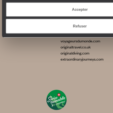
La Villa Nomade
International
La Villa Bahia
Accepter
voyageursdumonde.fr
voyageursdumonde.be
Refuser
voyageursdumonde.ch/de
voyageursdumonde.ca
voyageursdumonde.com
originaltravel.co.uk
originaldiving.com
extraordinaryjourneys.com