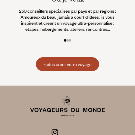
250 conseillers spécialisés par pays et par régions :
À 
Amoureux du beau jamais à court d’idées, ils vous
fran
inspirent et créent un voyage ultra-personnalisé :
suiven
étapes, hébergements, ateliers, rencontres…
Faites créer votre voyage