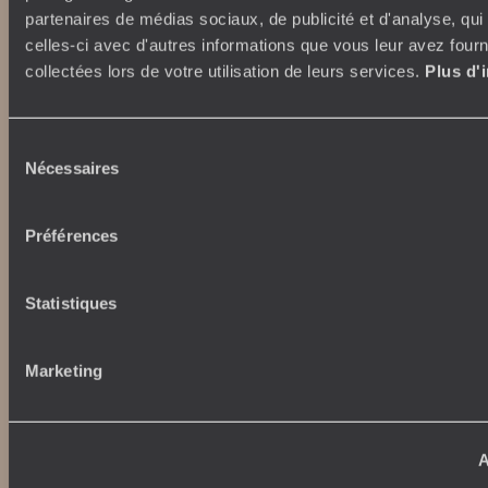
Autour du voyage
partenaires de médias sociaux, de publicité et d'analyse, qu
Institutionnel
celles-ci avec d'autres informations que vous leur avez fourni
Librairie Voyageurs
Fondation d'entreprise
collectées lors de votre utilisation de leurs services.
Plus d'
Journal Voyageurs
Carrières
Le Mag web
Relations investisseurs
Notre newsletter
Sélection
Application Mobile
Nécessaires
du
Listes de mariage
Top destinations
consentement
Avis clients
Préférences
Voyages d'entreprise
Japon
Conditions de vente et
Italie
assurances
Egypte
Statistiques
News santé
Australie
Afrique du Sud
Indonésie
Marketing
Nos maisons
Etats-Unis
Brésil
Le Steam Ship Sudan
Grèce
Satyagraha House
A
La Flâneuse du Nil