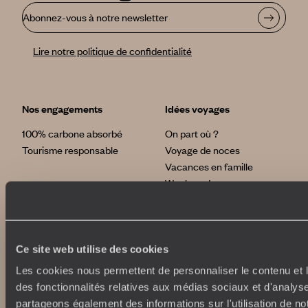
Abonnez-vous à notre newsletter
Lire notre politique de confidentialité
Nos engagements
Idées voyages
100% carbone absorbé
On part où ?
Tourisme responsable
Voyage de noces
Vacances en famille
Week-end en amoureux
Qui sommes-nous ?
Vacances d’été
Croisière
Où nous trouver ?
Voyage de luxe
L’Esprit Voyageurs
Tour du Monde
Ce site web utilise des cookies
Le voyage sur mesure
Déconnecter
Notre valeur ajoutée
Les cookies nous permettent de personnaliser le contenu et l
Plongée
des fonctionnalités relatives aux médias sociaux et d'analyse
partageons également des informations sur l'utilisation de no