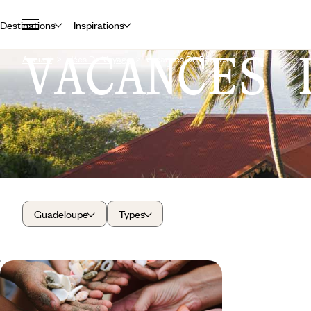
Destinations
Inspirations
VACANCES 
Accueil
Idées De Voyage
Vacances De Pâques
Guadeloupe
Types
Tous ensemble au paradis - En deux
temps, la Guadeloupe comme chez