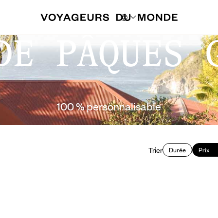
DE PÂQUES 
100 % personnalisable
Trier
Durée
Prix