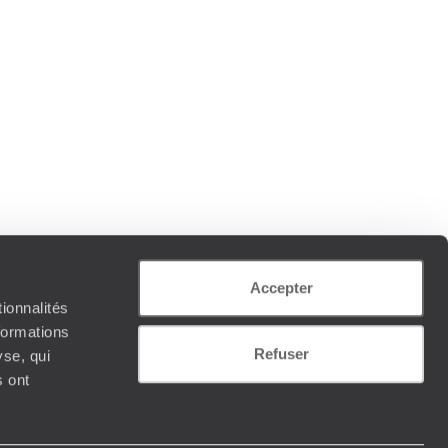
Accepter
ionnalités
formations
Refuser
yse, qui
s ont