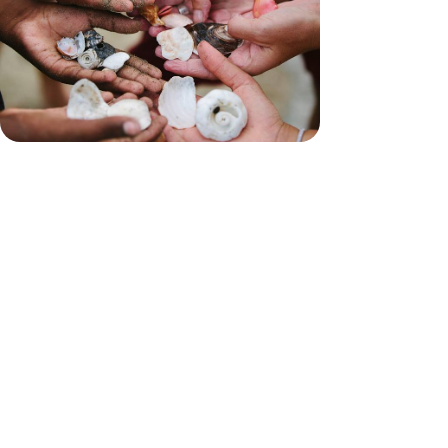
soi
À Grande-Terre puis Basse-Terre, séjourner en
villas familiales avec piscine ou jacuzzi privés,
entre forêt tropicale et mer turquoise
9 jours, de CHF 2300 à CHF 3200