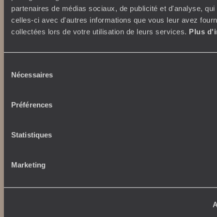
Autour du voyage
partenaires de médias sociaux, de publicité et d'analyse, qu
Institutionnel
celles-ci avec d'autres informations que vous leur avez fourni
Librairie Voyageurs
Fondation d'entreprise
collectées lors de votre utilisation de leurs services.
Plus d'
Journal Voyageurs
Carrières
Le Mag web
Relations investisseurs
Notre newsletter
Sélection
Application Mobile
Nécessaires
du
Listes de mariage
Top destinations
consentement
Avis clients
Préférences
Voyages d'entreprise
Japon
Conditions de vente et
Italie
assurances
Egypte
Statistiques
News santé
Australie
Afrique du Sud
Indonésie
Marketing
Nos maisons
Etats-Unis
Brésil
Le Steam Ship Sudan
Grèce
Satyagraha House
A
La Flâneuse du Nil