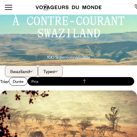
À CONTRE-COURANT
SWAZILAND
100 % personnalisable
Swaziland
Types
Trier
Durée
Prix
De la côte est au Swaziland - Un autre voyage en
Afrique du Sud
Une Afrique du Sud plus authentique, loin des itinéraires plus
classiques
13 jours, de CHF 3900 à CHF 5800