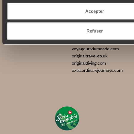
La Villa Nomade
International
La Villa Bahia
Accepter
voyageursdumonde.fr
voyageursdumonde.be
Refuser
voyageursdumonde.ch/de
voyageursdumonde.ca
voyageursdumonde.com
originaltravel.co.uk
originaldiving.com
extraordinaryjourneys.com