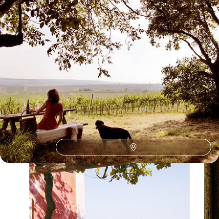
France (3)
La France selon
vos envies
Parce que chaque voyageur est différent