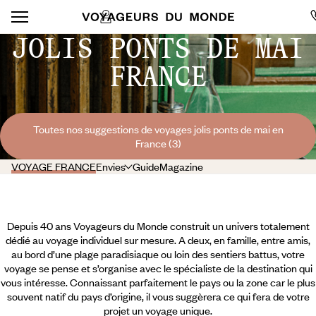
JOLIS PONTS DE MAI
FRANCE
Toutes nos suggestions de voyages jolis ponts de mai en
France (3)
VOYAGE FRANCE
Envies
Guide
Magazine
Depuis 40 ans Voyageurs du Monde construit un univers totalement
dédié au voyage individuel sur mesure. A deux, en famille, entre amis,
au bord d’une plage paradisiaque ou loin des sentiers battus, votre
voyage se pense et s’organise avec le spécialiste de la destination qui
vous intéresse. Connaissant parfaitement le pays ou la zone car le plus
souvent natif du pays d’origine, il vous suggèrera ce qui fera de votre
projet un voyage unique.