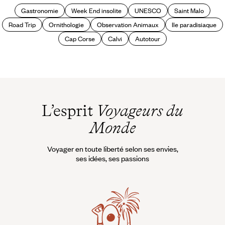
Gastronomie
Week End insolite
UNESCO
Saint Malo
Road Trip
Ornithologie
Observation Animaux
Ile paradisiaque
Cap Corse
Calvi
Autotour
L’esprit
Voyageurs du
Monde
Voyager en toute liberté selon ses envies,
ses idées, ses passions