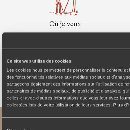
Où je veux
250 conseillers spécialisés par pays et par régions :
À 
Amoureux du beau jamais à court d’idées, ils vous
fran
inspirent et créent un voyage ultra-personnalisé :
suiven
étapes, hébergements, ateliers, rencontres…
Ce site web utilise des cookies
Les cookies nous permettent de personnaliser le contenu et l
des fonctionnalités relatives aux médias sociaux et d'analyse
partageons également des informations sur l'utilisation de no
Faites créer votre voyage
partenaires de médias sociaux, de publicité et d'analyse, qu
celles-ci avec d'autres informations que vous leur avez fourni
collectées lors de votre utilisation de leurs services.
Plus d'
Sélection