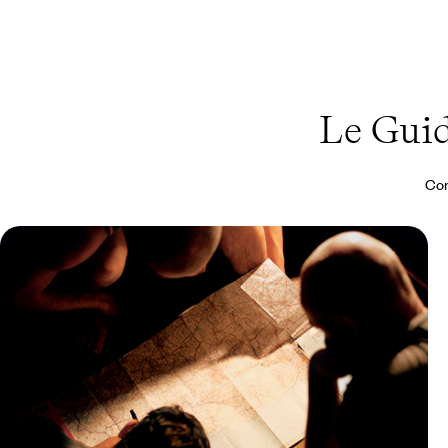
Le Gui
Con