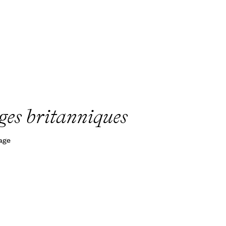
rges britanniques
yage