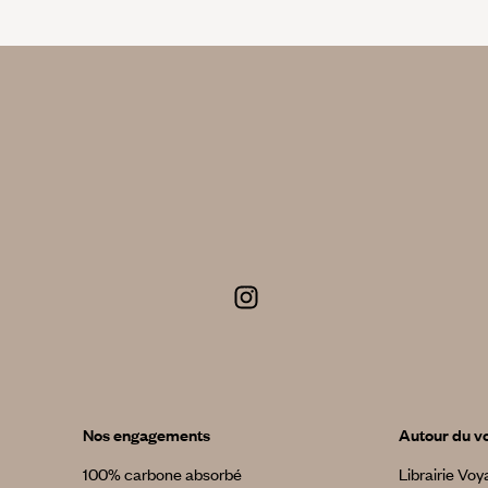
Nos engagements
Autour du v
100% carbone absorbé
Librairie Vo