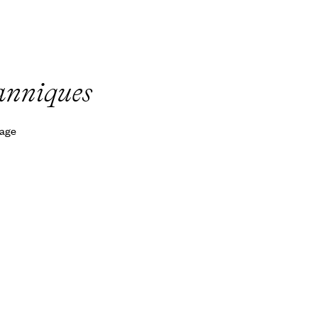
tanniques
yage