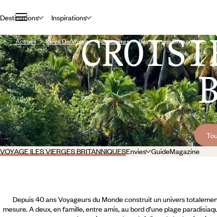
Destinations
Inspirations
CROISI
Accueil
Idées De Voyage
Croisières
Iles Vierges Britanniques
Tou
VOYAGE ILES VIERGES BRITANNIQUES
Envies
Guide
Magazine
Depuis 40 ans Voyageurs du Monde construit un univers totalement
mesure. A deux, en famille, entre amis, au bord d’une plage paradisiaqu