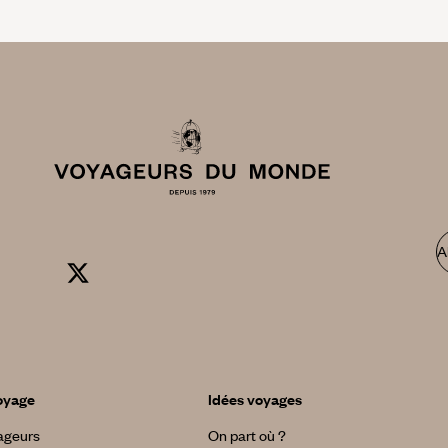
A
oyage
Idées voyages
yageurs
On part où ?