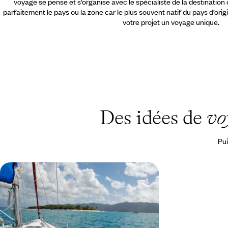
voyage se pense et s’organise avec le spécialiste de la destination
parfaitement le pays ou la zone car le plus souvent natif du pays d’orig
votre projet un voyage unique.
Des idées de
vo
Pui
Les Caraïbes intimes - Catamaran
privé et Guana Island exclusive
Loin du monde, entre amis ou en famille, une
approche verte et intime des Iles Vierges
Britanniques