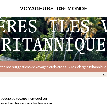
ÈRES ILES 
BRITANNIQUE
tes nos suggestions de voyages croisières aux Iles Vierges britanniques
Tout
 dédié au voyage individuel sur
e ou loin des sentiers battus, votre