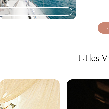
10 jours, de CHF 6600 à CHF 9500
Tou
L'Iles 