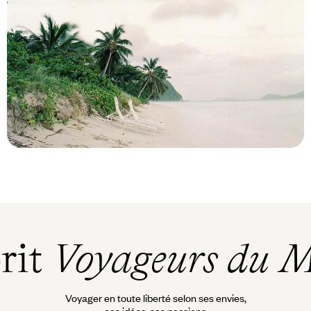
Le Mag
Îles Vierges, virgin paradise
prit
Voyageurs du 
Voyager en toute liberté selon ses envies,
ses idées, ses passions