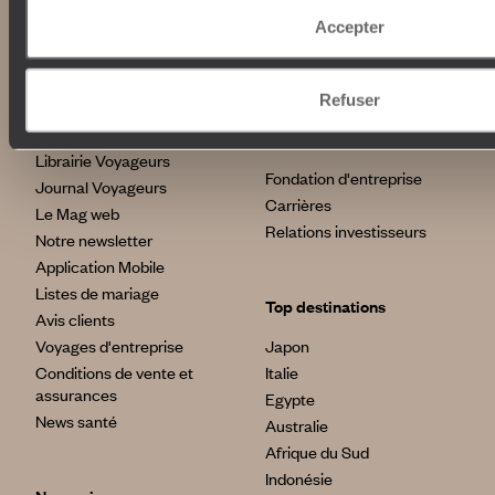
Tour du Monde
Le voyage sur mesure
Accepter
Déconnecter
Notre valeur ajoutée
Plongée
Refuser
Autour du voyage
Institutionnel
Librairie Voyageurs
Fondation d'entreprise
Journal Voyageurs
Carrières
Le Mag web
Relations investisseurs
Notre newsletter
Application Mobile
Listes de mariage
Top destinations
Avis clients
Voyages d'entreprise
Japon
Conditions de vente et
Italie
assurances
Egypte
News santé
Australie
Afrique du Sud
Indonésie