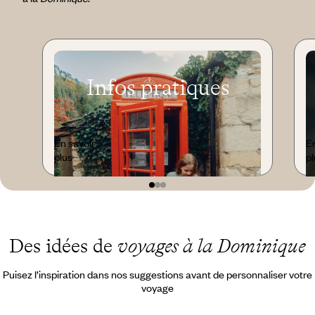
Infos pratiques
En savoir
En
plus
pl
Des idées de
voyages à la Dominique
Puisez l’inspiration dans nos suggestions avant de personnaliser votre
voyage