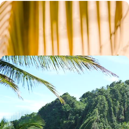
Quand les Antilles voient vert - Échappée nature en
Guadeloupe et en Dominique
Loin des foules, passer d'une île antillaise à l'autre, d'un paradis pour
colibris à un éden pour naturophiles
10 jours, de CHF 3800 à CHF 4800
La Dominique et Antigua en adresses d'exception -
Entre jungle et sable chaud, le luxe de l'intimité
Les Caraïbes, oui, mais en deux temps et tout en volupté : calme,
nature préservée et cocons privilégiés
9 jours, de CHF 6300 à CHF 7500
Toutes nos suggestions