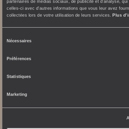
partenaires de médias sociaux, de publicité et d'analyse, qu
celles-ci avec d'autres informations que vous leur avez fourni
collectées lors de votre utilisation de leurs services.
Plus d'
Abonnez-vous à notre newsletter
Sélection
Nécessaires
du
Lire notre politique de confidentialité
consentement
Préférences
Nos engagements
Idées voyages
Statistiques
100% carbone absorbé
On part où ?
Tourisme responsable
Voyage de noces
Marketing
Vacances en famille
Week-end en amoureux
Qui sommes-nous ?
Vacances d’été
Croisière
A
Où nous trouver ?
Voyage de luxe
L’Esprit Voyageurs