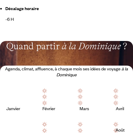
Décalage horaire
-6 H
Quand partir
à la Dominique
?
Agenda, climat, affluence, à chaque mois ses idées de voyage
à la
Dominique
Janvier
Février
Mars
Avril
Août