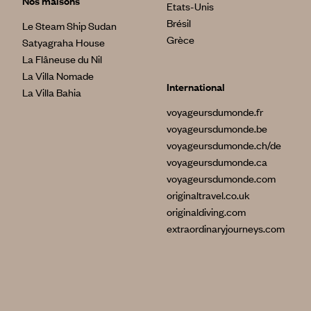
Nos maisons
Etats-Unis
Brésil
Le Steam Ship Sudan
Grèce
Satyagraha House
La Flâneuse du Nil
La Villa Nomade
International
La Villa Bahia
voyageursdumonde.fr
voyageursdumonde.be
voyageursdumonde.ch/de
voyageursdumonde.ca
voyageursdumonde.com
originaltravel.co.uk
originaldiving.com
extraordinaryjourneys.com