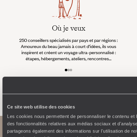
Où je veux
250 conseillers spécialisés par pays et par régions :
À 
Amoureux du beau jamais à court d’idées, ils vous
fran
inspirent et créent un voyage ultra-personnalisé :
suiven
étapes, hébergements, ateliers, rencontres…
Faites créer votre voyage
Ce site web utilise des cookies
Les cookies nous permettent de personnaliser le contenu et l
des fonctionnalités relatives aux médias sociaux et d'analyse
partageons également des informations sur l'utilisation de no