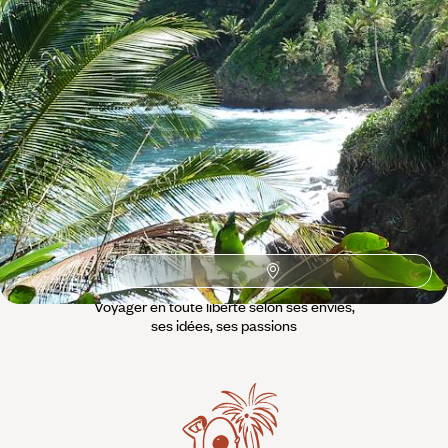
Observation Animaux
Ile paradisiaque
Caraibes anglaises
Baleine
L’esprit
Voyageurs du
Monde
Voyager en toute liberté selon ses envies,
ses idées, ses passions