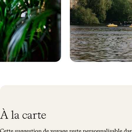
Prague - République tchèque © Mari
À la carte
Cette suggestion de voyage reste personnalisable dan