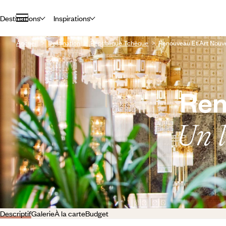
Destinations
Inspirations
Accueil
Destination
République Tchèque
Renouveau Et Art Nouv
Ren
Un 
Descriptif
Galerie
À la carte
Budget