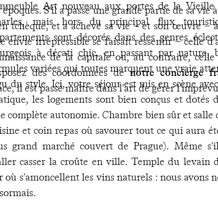
immeuble Art nouveau aux portes de la Vieille 
s époques. S'il a passé une grande partie de sa vie à P
arles, mais hors du principal flux touristi
en tchèque, et a achevé sa vie – et son œuvre – à
partements sont décorés dans des genres éclect
e envie irrépressible se faisait ressentir – celle 
urgeois à décati chic, en passant par nature, 
nnaissance de la capitale ou, au contraire, celle
rmules variées qui toutes marquent une vraie atten
sposez des coordonnées de
notre concierge f
gu du style. Ici, votre séjour est mis en scène av
ace, il est passé maître dans l'art de gérer l'imprévu
atique, les logements sont bien conçus et dotés 
e complète autonomie. Chambre bien sûr et salle de
isine et coin repas où savourer tout ce qui aura é
us grand marché couvert de Prague). Même s'i
aller casser la croûte en ville. Temple du levain
r où s'amoncellent les vins naturels : nous avons n
sormais.