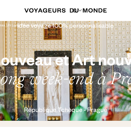
Idée voyage 100% personnalisable
eau Un Long Week-End À Prague
ouveau et Art nou
long week-end à Pr
République Tchèque - Prague