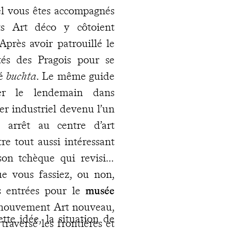
el vous êtes accompagnés
s Art déco y côtoient
Après avoir patrouillé le
tés des Pragois pour se
lé
buchta
. Le même guide
er le lendemain dans
ier industriel devenu l’un
 arrêt au centre d’art
e tout aussi intéressant
son tchèque qui revisite
ue vous fassiez, ou non,
s entrées pour le
musée
u mouvement Art nouveau,
tte idée, la situation de
traversé les frontières et