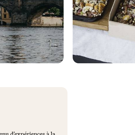
Prague - République tchèque
© Fabian Weiss/LAIF-REA
enu d’expériences à la