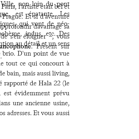
Ville, non loin du pont
aris, l'artiste était bel et
que, est épatante. Les
 Prague. Et si d'aventure
iques, qui vont de néo-
d'approfondir davantage sa
bohème, indus, etc. Des
 de s'en éloigner –, vous
tion au détail et un sens
rancophone
. Présent sur
ec brio. D'un point de vue
.
de tout ce qui concourt à
 bain, mais aussi living,
té rapporté de Hala 22 (le
l est évidemment prévu
 dans une ancienne usine,
os adresses. Et vous aussi