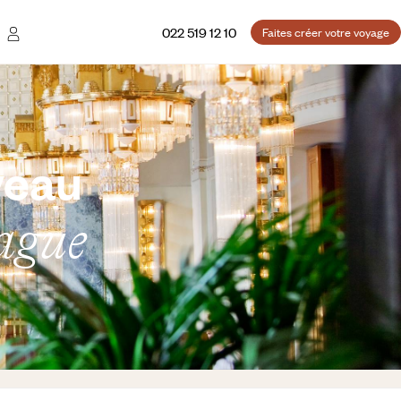
022 519 12 10
Faites créer votre voyage
veau
ague