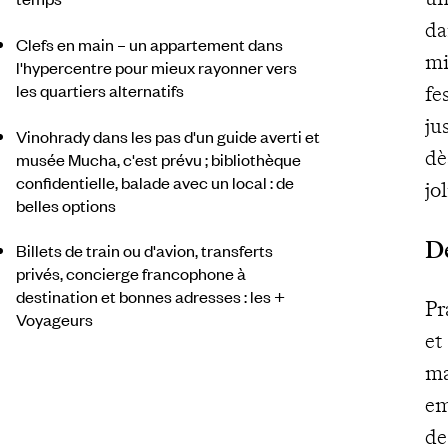
da
Clefs en main – un appartement dans
mi
l'hypercentre pour mieux rayonner vers
les quartiers alternatifs
fe
ju
Vinohrady dans les pas d'un guide averti et
dè
musée Mucha, c'est prévu ; bibliothèque
confidentielle, balade avec un local : de
jo
belles options
D
Billets de train ou d'avion, transferts
privés, concierge francophone à
destination et bonnes adresses : les +
Pr
Voyageurs
et
ma
em
de