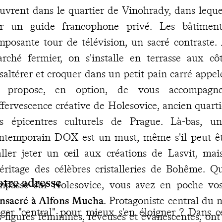
ouvrent dans le quartier de Vinohrady, dans lequ
r un guide francophone privé. Les bâtiment
imposante tour de télévision, un sacré contraste. 
rché fermier, on s'installe en terrasse aux cô
saltérer et croquer dans un petit pain carré appe
e propose, en option, de vous accompagn
effervescence créative de Holesovice, ancien quart
s épicentres culturels de Prague. Là-bas, un
ntemporain DOX est un must, même s'il peut êtr
aller jeter un œil aux créations de Lasvit, mai
héritage des célèbres cristalleries de Bohême. Q
tre adresse
impasse sur Holesovice, vous avez en poche vo
nsacré à Alfons Mucha
. Protagoniste central d
ger "central" pour mieux s'en éloigner ? Dans ce
s figures féminines, rêveuses et évanescentes, ont 