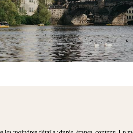
us Serban / Unsplash.com
s les moindres détails : durée, étapes, contenu. Un m