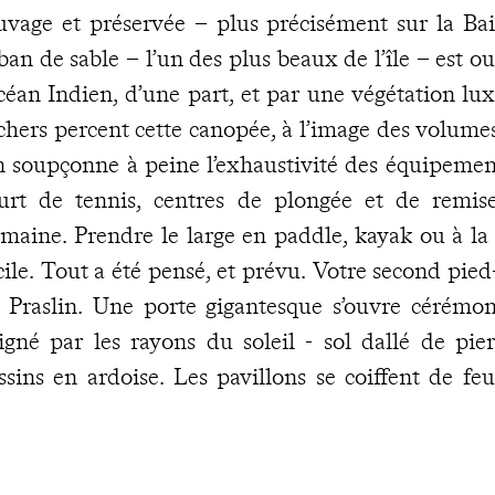
uvage et préservée – plus précisément sur la Bai
ban de sable – l’un des plus beaux de l’île – est ou
océan Indien, d’une part, et par une végétation lux
chers percent cette canopée, à l’image des volumes
 soupçonne à peine l’exhaustivité des équipements
urt de tennis, centres de plongée et de remise
maine. Prendre le large en paddle, kayak ou à la v
cile. Tout a été pensé, et prévu. Votre second pied-
 Praslin. Une porte gigantesque s’ouvre cérémo
igné par les rayons du soleil - sol dallé de pie
ssins en ardoise. Les pavillons se coiffent de feu
ois piscines en cascade entourées de blocs gigante
kamakas laissent le choix aux hôtes. Le style intéri
 l’épure son credo. Dans les différents restauran