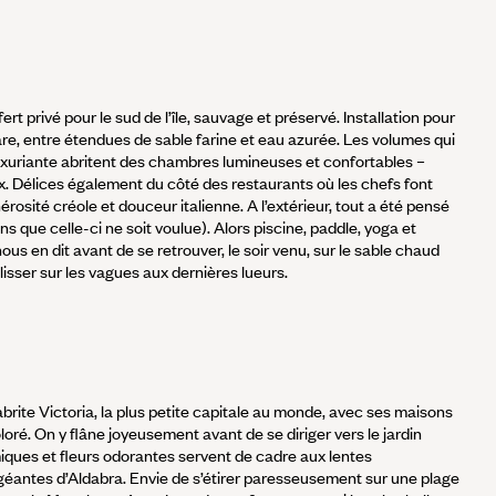
fert privé pour le sud de l’île, sauvage et préservé. Installation pour
are, entre étendues de sable farine et eau azurée. Les volumes qui
uxuriante abritent des chambres lumineuses et confortables –
ux. Délices également du côté des restaurants où les chefs font
érosité créole et douceur italienne. A l’extérieur, tout a été pensé
ins que celle-ci ne soit voulue). Alors piscine, paddle, yoga et
nous en dit avant de se retrouver, le soir venu, sur le sable chaud
lisser sur les vagues aux dernières lueurs.
l abrite Victoria, la plus petite capitale au monde, avec ses maisons
oré. On y flâne joyeusement avant de se diriger vers le jardin
ques et fleurs odorantes servent de cadre aux lentes
éantes d’Aldabra. Envie de s’étirer paresseusement sur une plage