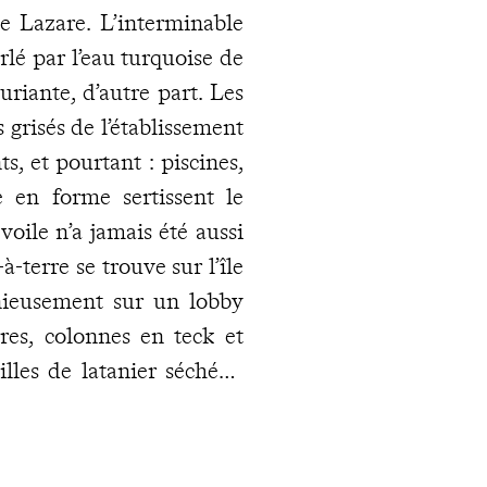
e Lazare. L’interminable
rlé par l’eau turquoise de
uriante, d’autre part. Les
 grisés de l’établissement
, et pourtant : piscines,
 en forme sertissent le
oile n’a jamais été aussi
à-terre se trouve sur l’île
nieusement sur un lobby
rres, colonnes en teck et
illes de latanier séchées.
sques de granit rose et de
eur fait de l’esthétisme et
ts, le chef et sa brigade