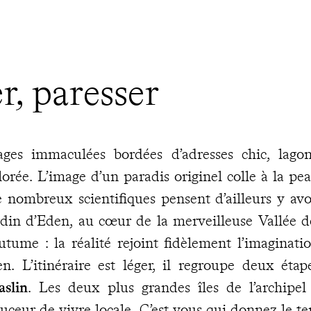
r, paresser
ages immaculées bordées d’adresses chic, lagon
lorée. L’image d’un paradis originel colle à la pe
 nombreux scientifiques pensent d’ailleurs y avoi
rdin d’Eden, au cœur de la merveilleuse Vallée d
utume : la réalité rejoint fidèlement l’imaginatio
en. L’itinéraire est léger, il regroupe deux ét
aslin
. Les deux plus grandes îles de l’archipel 
uceur de vivre locale. C’est vous qui donnez le 