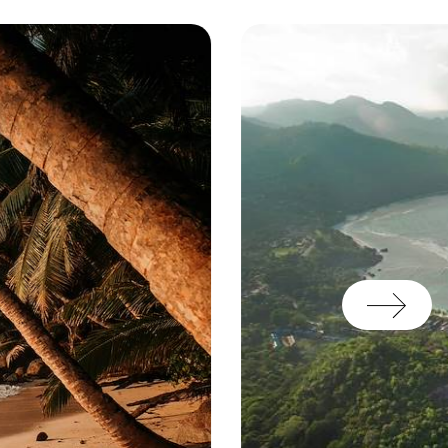
rer. Côté swing, l’hôtel
Et pour un bain dans l’eau
e Kerlan s'étire juste en