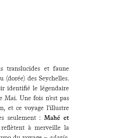
s translucides et faune
au (dorée) des Seychelles.
r identifié le légendaire
e Mai. Une fois n’est pas
n, et ce voyage l’illustre
apes seulement :
Mahé et
reflètent à merveille la
tempo du voyage –
adagio
,