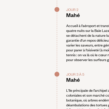
JOUR 2
Mahé
Accueil à l’aéroport et trans
quatre nuits sur la Baie Laz
se détachent de la nature l
garantie d’un repos délicie
varier les saveurs, entre gén
pour parer à l’oisiveté (à mo
tennis : on va là où le cœur 
pour observer les surfeurs g
JOUR 3 À 5
Mahé
L'île principale de l’archipe
coloniales et son marché col
botanique, où arbres endémi
déambulations des tortues g