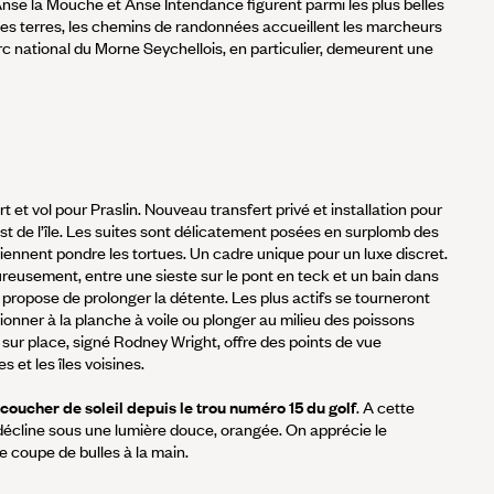
 Anse la Mouche et Anse Intendance figurent parmi les plus belles
ers les terres, les chemins de randonnées accueillent les marcheurs
c national du Morne Seychellois, en particulier, demeurent une
rt et vol pour Praslin. Nouveau transfert privé et installation pour
-est de l’île. Les suites sont délicatement posées en surplomb des
viennent pondre les tortues. Un cadre unique pour un luxe discret.
ureusement, entre une sieste sur le pont en teck et un bain dans
 propose de prolonger la détente. Les plus actifs se tourneront
tionner à la planche à voile ou plonger au milieu des poissons
 sur place, signé Rodney Wright, offre des points de vue
 et les îles voisines.
 coucher de soleil depuis le trou numéro 15 du golf
. A cette
décline sous une lumière douce, orangée. On apprécie le
e coupe de bulles à la main.