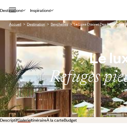
Destinations
Inspirations
Accueil
Destination
Seychelles
Le Luxe Discret Des Seychelles 
Le lu
Refuges pie
Descriptif
Galerie
Itinéraire
À la carte
Budget