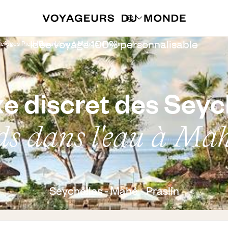
Idée voyage 100% personnalisable
Refuges Pieds Dans L'eau À Mahé Et Praslin
xe discret des Seyc
ds dans l'eau à Mah
Seychelles - Mahé - Praslin