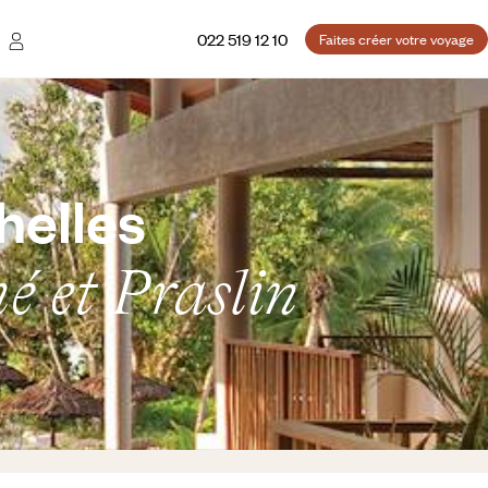
022 519 12 10
Faites créer votre voyage
helles
é et Praslin