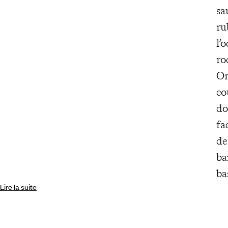
sa
ru
l’
ro
On
co
do
fa
de
ba
ba
Lire la suite
Tr
ta
de