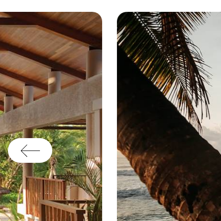
ré
di
ti
co