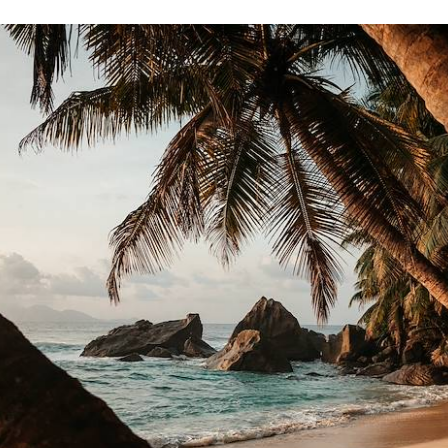
inventent la cuisine seychelloise sans la dénatu
spose de l’un des plus beaux golfs de l’archipel. 
ède de l’océan Indien, rien de plus simple : l’Ans
ntrebas.