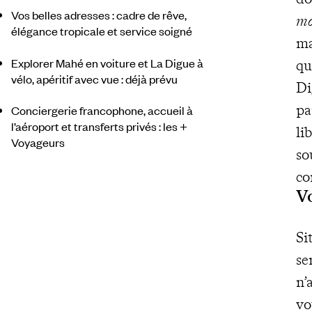
Vos belles adresses : cadre de rêve,
m
élégance tropicale et service soigné
ma
Explorer Mahé en voiture et La Digue à
qu
vélo, apéritif avec vue : déjà prévu
Di
pa
Conciergerie francophone, accueil à
l’aéroport et transferts privés : les +
li
Voyageurs
so
co
Vo
Si
se
n’
vo