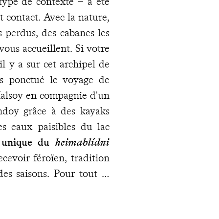
 type de contexte – a été
 contact. Avec la nature,
ls perdus, des cabanes les
vous accueillent. Si votre
 y a sur cet archipel de
ns ponctué le voyage de
Kalsoy en compagnie d'un
ndoy grâce à des kayaks
s eaux paisibles du lac
e unique du
heimablídni
ecevoir féroïen, tradition
des saisons. Pour tout le
s disposez à tout moment
cophone sur place
.