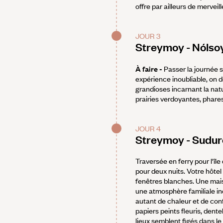
offre par ailleurs de merveill
JOUR 3
Streymoy - Nólso
À faire -
Passer la journée s
expérience inoubliable, on 
grandioses incarnant la natu
prairies verdoyantes, phar
JOUR 4
Streymoy - Sudur
Traversée en ferry pour l'îl
pour deux nuits. Votre hôtel
fenêtres blanches. Une mais
une atmosphère familiale ind
autant de chaleur et de conf
papiers peints fleuris, dentel
lieux semblent figés dans le