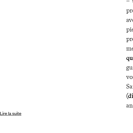
– 
pr
av
pi
pr
me
qu
gu
vo
Sa
(d
an
Lire la suite
re
du