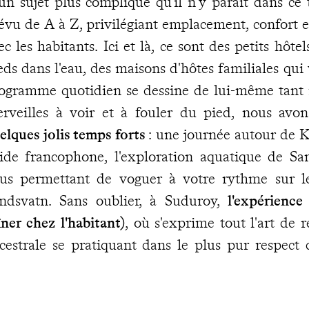
un sujet plus compliqué qu'il n'y paraît dans ce
évu de A à Z, privilégiant emplacement, confort et
ec les habitants. Ici et là, ce sont des petits hôte
eds dans l'eau, des maisons d'hôtes familiales qui 
ogramme quotidien se dessine de lui-même tant il
rveilles à voir et à fouler du pied, nous avo
elques jolis temps forts
: une journée autour de 
ide francophone, l'exploration aquatique de Sa
us permettant de voguer à votre rythme sur le
ndsvatn. Sans oublier, à Suduroy,
l'expérienc
îner chez l'habitant)
, où s'exprime tout l'art de r
cestrale se pratiquant dans le plus pur respect 
ste, petits contretemps ou soudaines envies, vou
 voyage des coordonnées de
notre concierge fran