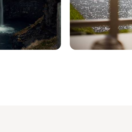
Iles Féroé - vue de maison © Iles Fé