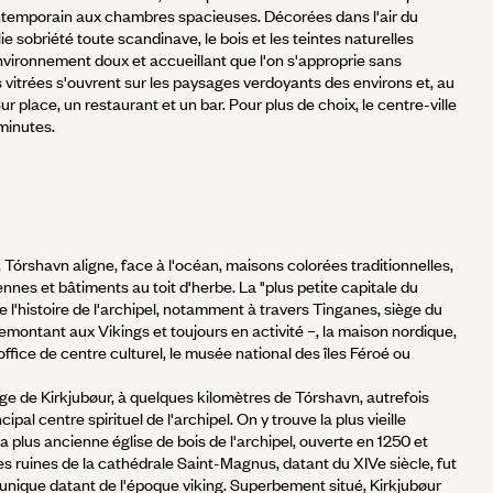
ontemporain aux chambres spacieuses. Décorées dans l'air du
ie sobriété toute scandinave, le bois et les teintes naturelles
nvironnement doux et accueillant que l'on s'approprie sans
s vitrées s'ouvrent sur les paysages verdoyants des environs et, au
. Sur place, un restaurant et un bar. Pour plus de choix, le centre-ville
minutes.
Tórshavn aligne, face à l'océan, maisons colorées traditionnelles,
ennes et bâtiments au toit d'herbe. La "plus petite capitale du
 l'histoire de l'archipel, notamment à travers Tinganes, siège du
emontant aux Vikings et toujours en activité –, la maison nordique,
office de centre culturel, le musée national des îles Féroé ou
age de Kirkjubøur, à quelques kilomètres de Tórshavn, autrefois
pal centre spirituel de l'archipel. On y trouve la plus vieille
a plus ancienne église de bois de l'archipel, ouverte en 1250 et
es ruines de la cathédrale Saint-Magnus, datant du XIVe siècle, fut
runique datant de l'époque viking. Superbement situé, Kirkjubøur