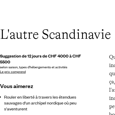
L'autre Scandinavie
Suggestion de 12 jours de CHF 4000 à CHF
Qu
5500
in
selon saison, types d’hébergements et activités
Le prix comprend
qu
ça
Vous aimerez
l'
Rouler en liberté à travers les étendues
in
sauvages d'un archipel nordique où peu
pe
s'aventurent
bo