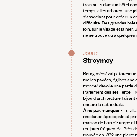
trois nuits dans un hôtel c
temps, elles arborent une jol
s'associant pour créer un e
difficulté. Des grandes baie
loin, sur le village et la mer
ne se trouve qu'à quelques 
JOUR 2
Streymoy
Bourg médiéval pittoresque, 
ruelles pavées, églises anci
monde" dévoile une partie de
Parlement des îles Féroé – r
bijou d'architecture faisant 
encore la cathédrale.
À ne pas manquer -
Le vill
résidence épiscopale et princi
maison de bois d'Europe et l
toujours fréquentée. Près d
trouvée en 1832 une pierre 