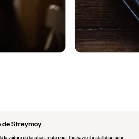
Iles Féroé - plat © @paulbrechu
île de Streymoy
de la voiture de location, route pour Tórshavn et installation pour