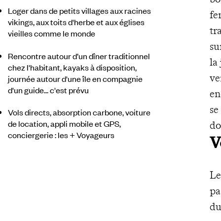
Loger dans de petits villages aux racines
fe
vikings, aux toits d'herbe et aux églises
tr
vieilles comme le monde
su
Rencontre autour d’un dîner traditionnel
la
chez l'habitant, kayaks à disposition,
ve
journée autour d'une île en compagnie
d'un guide... c'est prévu
en
se
Vols directs, absorption carbone, voiture
de location, appli mobile et GPS,
do
conciergerie : les + Voyageurs
V
Le
pa
du