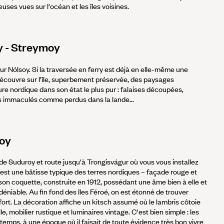
euses vues sur l'océan et les îles voisines.
y - Streymoy
ur Nólsoy. Si la traversée en ferry est déjà en elle-même une
découvre sur l'île, superbement préservée, des paysages
re nordique dans son état le plus pur : falaises découpées,
es immaculés comme perdus dans la lande...
oy
e de Suduroy et route jusqu'à Trongisvágur où vous vous installez
 est une bâtisse typique des terres nordiques – façade rouge et
on coquette, construite en 1912, possédant une âme bien à elle et
éniable. Au fin fond des îles Féroé, on est étonné de trouver
ort. La décoration affiche un kitsch assumé où le lambris côtoie
le, mobilier rustique et luminaires vintage. C'est bien simple : les
 temps, à une époque où il faisait de toute évidence très bon vivre