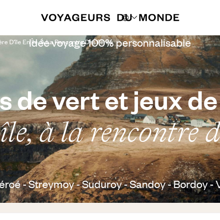
Idée voyage 100% personnalisable
e D'île En Île, À La Rencontre Des Féroé
 de vert et jeux de
 île, à la rencontre 
Féroé - Streymoy - Suduroy - Sandoy - Bordoy -