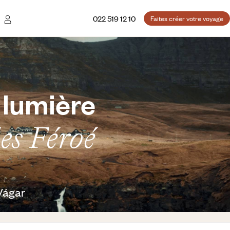
022 519 12 10
Faites créer votre voyage
 lumière
des Féroé
 Vágar