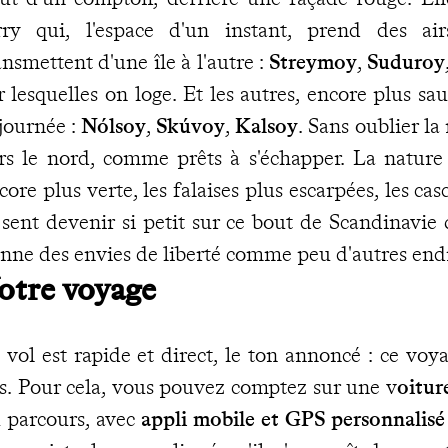
rry qui, l'espace d'un instant, prend des ai
ansmettent d'une île à l'autre :
Streymoy
,
Suduroy
r lesquelles on loge. Et les autres, encore plus sa
 journée :
Nólsoy
,
Skúvoy
,
Kalsoy
. Sans oublier la 
rs le nord, comme prêts à s'échapper. La nature 
core plus verte, les falaises plus escarpées, les ca
 sent devenir si petit sur ce bout de Scandinavie q
nne des envies de liberté comme peu d'autres end
otre voyage
 vol est rapide et direct, le ton annoncé : ce voy
s. Pour cela, vous pouvez comptez sur une v
oitur
 parcours, avec
appli mobile et GPS personnalisé