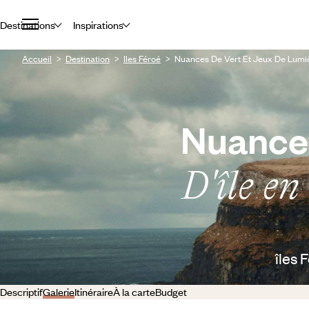
Destinations
Inspirations
Accueil
Destination
Iles Féroé
Nuances De Vert Et Jeux De Lumièr
Nuances
D'île en
îles 
Descriptif
Galerie
Itinéraire
À la carte
Budget