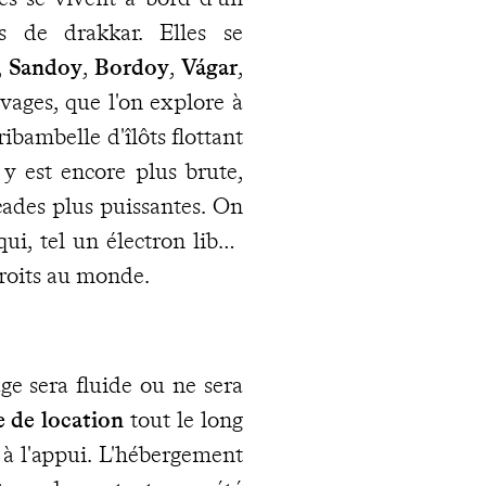
rs de drakkar. Elles se
,
Sandoy
,
Bordoy
,
Vágar
,
uvages, que l'on explore à
ribambelle d'îlôts flottant
y est encore plus brute,
scades plus puissantes. On
ui, tel un électron libre,
roits au monde.
age sera fluide ou ne sera
e de location
tout le long
à l'appui. L'hébergement