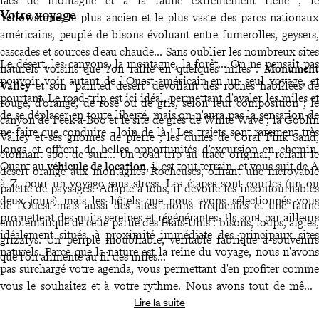
lacs de montagne et à la faune extrêmement riche ; le
Votre voyage
Yellowstone
, le plus ancien et le plus vaste des parcs nationaux
américains, peuplé de bisons évoluant entre fumerolles, geysers,
cascades et sources d'eau chaude... Sans oublier les nombreux sites
Le désert, les canyons, la montagne, la forêt... On ne pensait pas
naturels voisins que l'on rallie en quelques miles :
Monument
pouvoir voir autant de l'Ouest américain en un seul voyage, et
Valley
et son "painted desert" dévoilant des roches habillées de
pourtant. Le road-trip est ici idéal, permettant d'avaler les miles et
rouge, d'orange, de rose ou de gris, selon leur composition ; le
de se déplacer en toute liberté, mais on n'aura pas la sensation de
canyon de Peek-a-Boo et le site de grès de White Wave ; la Goblin
ne faire que conduire - loin de là ! Les trajets sont rarement très
Valley et ses gnomes de pierre ; les dunes de Coral Pink Sand,
longs et offrent de belles opportunités d'excursion en chemin.
étonnant spot de surf... Un road-trip au tracé original, reliant le
Quant au
véhicule de location
, il est tout terrain, et vous suit de A
désert orange aux montagnes Rocheuses, offrant une incroyable
à Z, pour un voyage sans stress. Les étapes sont courtes (un ou
palette de paysages. Adapté à tous, il dévoile les incontournables
deux jours) mais les hôtels que nous avons sélectionnés vous
de l'Ouest mais aussi des sites moins fréquentés et une faune
promettent des nuits sereines et régénérantes. Ils sont par ailleurs
emblématique de cette partie des États-Unis : bisons, loups, aigles,
idéalement situés, à proximité immédiate des principaux sites
grizzlys. Un périple inoubliable, véritable fabrique à souvenirs
naturels. Parce que la nature est la reine du voyage, nous n'avons
que l'on alimente au fil des miles...
pas surchargé votre agenda, vous permettant d'en profiter comme
vous le souhaitez et à votre rythme. Nous avons tout de même
Lire la suite
ponctué votre trajet de
quelques activités vous permettant de