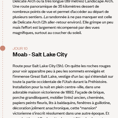
Delicate Arch ou la très longue (89 mètres) Landscape Arch.
Une route panoramique de 35 kilomètres dessert de
nombreux points de vue et permet d’accéder au départ de
plusieurs sentiers.
La
randonnée à ne pas manquer est celle
de Delicate Arch (2h aller-retour environ). Elle grimpe un peu
mais l’effort est largement récompensé par des vues
magnifiques, surtout au coucher du soleil.
JOUR 10
Moab - Salt Lake City
Route pour Salt Lake City (5h). On quitte les roches rouges
pour voir apparaître peu à peu les sommets enneigés et
l'immense Great Salt Lake, vestige d'un lac qui s'étendait sur
toute la partie occidentale de l'Utah durant la Préhistoire.
Installation pour la nuit en plein centre-ville, dans une
adorable maison victorienne de 1892. Façade de brique,
porche grandiloquent, mobilier (très) ancien, cheminée,
papiers peints fleuris, lits à baldaquins, fenêtres à guillotine,
décoration joliment anachronique, cette "mansion"
victorienne s'inscrit résolument dans une autre époque. Et