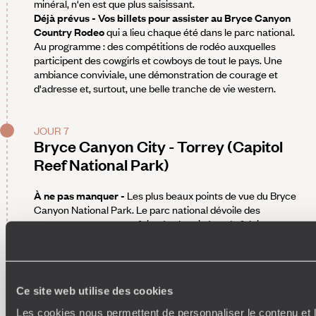
minéral, n'en est que plus saisissant.
Déjà prévus - Vos billets pour assister au Bryce Canyon
Country Rodeo
qui a lieu chaque été dans le parc national.
Au programme : des compétitions de rodéo auxquelles
participent des cowgirls et cowboys de tout le pays. Une
ambiance conviviale, une démonstration de courage et
d'adresse et, surtout, une belle tranche de vie western.
JOUR 7
Bryce Canyon City - Torrey (Capitol
Reef National Park)
À ne pas manquer -
Les plus beaux points de vue du Bryce
Canyon National Park. Le parc national dévoile des
paysages surprenants, faits de cheminées, de falaises et
d'arches aux couleurs roses et orangées, changeant tout au
long de la journée. Plusieurs itinéraires de randonnée
permettent de découvrir ces panoramas incroyables. On
n'hésite pas par exemple à emprunter le Queen's Garden
Ce site web utilise des cookies
Trail, un sentier qui sillonne la forêt de
hoodoos
et permet
d'admirer de plus près ces sculptures naturelles modelées
Les cookies nous permettent de personnaliser le contenu et l