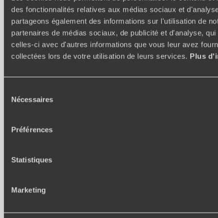
par l'érosion. Après une demi-heure de marche, vous
des fonctionnalités relatives aux médias sociaux et d'analyse
parvenez au Queen's Garden, qui doit son nom à une
partageons également des informations sur l'utilisation de no
formation rocheuse ressemblant étrangement à la reine
partenaires de médias sociaux, de publicité et d'analyse, qu
Victoria. Au retour, on pourra se lancer sur le Navajo Loop
Trail menant au point de vue de Sunset Point, ou bien lui
celles-ci avec d'autres informations que vous leur avez fourni
préférer Sunrise Point qui offre, surtout au lever du soleil, un
collectées lors de votre utilisation de leurs services.
Plus d'
merveilleux spectacle fait de jeux de lumière sur fond
orangé. Le point de vue le plus au sud de l'amphithéâtre,
perché à 2500 mètres d'altitude, est quant à lui un excellent
Sélection
spot pour regarder la lumière décliner en fin de journée.
Nécessaires
On met ensuite le cap sur Torrey qui, au milieu des déserts
du
rouges de l'Utah, apparaît comme une oasis de sérénité et
consentement
de verdure. Ce petit village aux portes du Capitol Reef
Préférences
National Park, conserve encore aujourd'hui l'esprit pionnier
qui a conduit à sa création à la fin du XIXème siècle.
Installation pour la nuit dans un hôtel à l'architecture design
épurée, un monde résolument esthétique où rien n'a été
Statistiques
laissé au hasard. L'établissement, construit de plain pied,
propose des chambres lumineuses, superbement conçues
et décorées avec un délicieux minimalisme coloré. Toutes
Marketing
s'ouvrent, grâce à de grandes portes-fenêtres vitrées, sur
une terrasse, les paysages désertiques et les reliefs ocre des