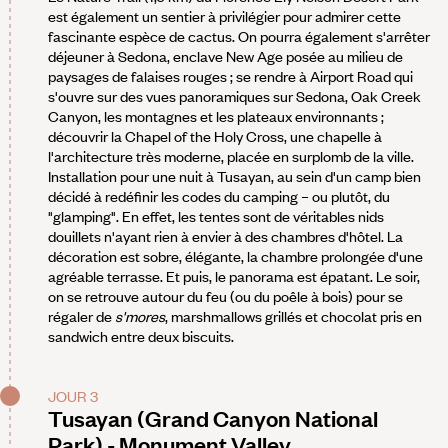
est également un sentier à privilégier pour admirer cette
fascinante espèce de cactus. On pourra également s'arrêter
déjeuner à Sedona, enclave New Age posée au milieu de
paysages de falaises rouges ; se rendre à Airport Road qui
s'ouvre sur des vues panoramiques sur Sedona, Oak Creek
Canyon, les montagnes et les plateaux environnants ;
découvrir la Chapel of the Holy Cross, une chapelle à
l'architecture très moderne, placée en surplomb de la ville.
Installation pour une nuit à Tusayan, au sein d'un camp bien
décidé à redéfinir les codes du camping – ou plutôt, du
"glamping". En effet, les tentes sont de véritables nids
douillets n'ayant rien à envier à des chambres d'hôtel. La
décoration est sobre, élégante, la chambre prolongée d'une
agréable terrasse. Et puis, le panorama est épatant. Le soir,
on se retrouve autour du feu (ou du poêle à bois) pour se
régaler de
s'mores
, marshmallows grillés et chocolat pris en
sandwich entre deux biscuits.
JOUR 3
Tusayan (Grand Canyon National
Park) - Monument Valley