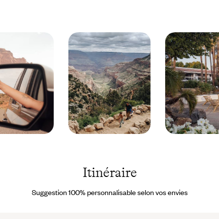
vivre les sites à 100 %
: Monument Valley en compagnie d'un
guide navajo, visite du canyon de Peek-a-Boo et de White Wave,
rafting sur la Colorado River. Quant aux envies soudaines et aux
petits contretemps, vous pourrez compter pour les gérer sur
l'assistance de
notre concierge francophone
sur place, joignable à
tout moment.
Grand
Scottsdale
Canyon
- Arizona -
- Etats-
Etats-Unis
Unis ©
© Droits
Itinéraire
Birgit
Réservés
Sfat
Suggestion 100% personnalisable selon vos envies