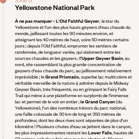
JOUR 13
Yellowstone National Park
À ne pas manquer - L'Old Faithful Geyser
,
la
star du
Yellowstone et l'un des plus hauts geysers d'eau chaude du
monde, jaillissant toutes les 90 minutes environ, et
atteignant les 40 mètres de haut, voire 50 mètres certains
jours ; depuis l'Old Faithful, emprunter les sentiers de
randonnée, de longueur variée, qui slaloment entre les
sources chaudes et les geysers ;
l'Upper Geyser Basin
, au
nord, site rassemblant la plus grande concentration de
geysers d'eau chaude du parc, au jaillissement relativement
imprévisible ; le
Grand Prismatic
, superbe lac multicolore et
véritable merveille de la nature à admirer depuis le Midway
Geyser Basin, très fréquenté, ou en grimpant le Fairy Falls
Trail qui mène à une plateforme en surplomb de l'immense
lac et permet de le voir en entier ;
le Grand Canyon
(du
Yellowstone), l'un des nombreux trésors du parc national,
une faille colossale de 30 km de long et 350 mètres de
profondeur, dont les deux rives sont séparées de plus d'un
kilomètre ! Plusieurs chutes d'eau se jettent dans le canyon,
les plus impressionnantes restant les
Lower Falls
, hautes de
93 mètres, soit deux fois plus que les chutes du Niagara...