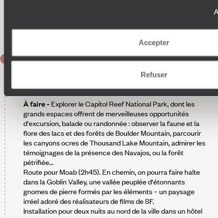
environs, qui font un beau contraste aux teintes tranchées,
vives, des intérieurs. Le mobilier a été savamment choisi, rien
A
n'est superflu. L'hôtellerie du futur en somme, et un vrai coup
de cœur.
Accepter
JOUR 8
Torrey (Capitol Reef National Park) -
Refuser
Moab
À faire -
Explorer le Capitol Reef National Park, dont les
grands espaces offrent de merveilleuses opportunités
d'excursion, balade ou randonnée : observer la faune et la
flore des lacs et des forêts de Boulder Mountain, parcourir
les canyons ocres de Thousand Lake Mountain, admirer les
témoignages de la présence des Navajos, ou la forêt
pétrifiée...
Route pour Moab (2h45). En chemin, on pourra faire halte
dans la Goblin Valley, une vallée peuplée d'étonnants
gnomes de pierre formés par les éléments – un paysage
irréel adoré des réalisateurs de films de SF.
Installation pour deux nuits au nord de la ville dans un hôtel