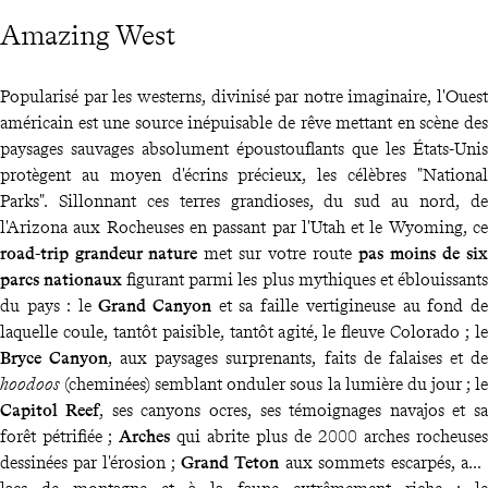
Amazing West
Popularisé par les westerns, divinisé par notre imaginaire, l'Ouest
américain est une source inépuisable de rêve mettant en scène des
paysages sauvages absolument époustouflants que les États-Unis
protègent au moyen d'écrins précieux, les célèbres "National
Parks". Sillonnant ces terres grandioses, du sud au nord, de
l'Arizona aux Rocheuses en passant par l'Utah et le Wyoming, ce
road-trip grandeur nature
met sur votre route
pas moins de six
parcs nationaux
figurant parmi les plus mythiques et éblouissants
du pays : le
Grand Canyon
et sa faille vertigineuse au fond de
laquelle coule, tantôt paisible, tantôt agité, le fleuve Colorado ; le
Bryce Canyon
, aux paysages surprenants, faits de falaises et de
hoodoos
(cheminées) semblant onduler sous la lumière du jour ; le
Capitol Reef
, ses canyons ocres, ses témoignages navajos et sa
forêt pétrifiée ;
Arches
qui abrite plus de 2000 arches rocheuses
dessinées par l'érosion ;
Grand Teton
aux sommets escarpés, aux