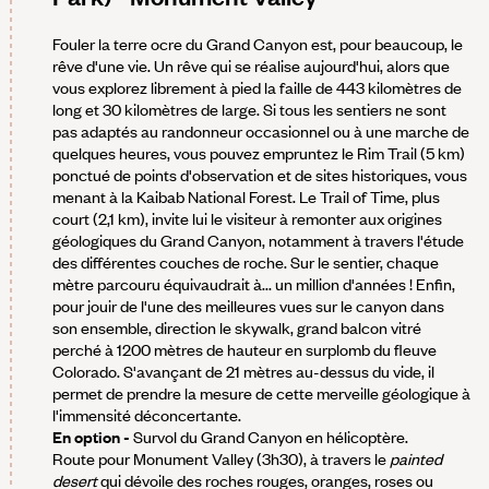
Fouler la terre ocre du Grand Canyon est, pour beaucoup, le
rêve d'une vie. Un rêve qui se réalise aujourd'hui, alors que
vous explorez librement à pied la faille de 443 kilomètres de
long et 30 kilomètres de large. Si tous les sentiers ne sont
pas adaptés au randonneur occasionnel ou à une marche de
quelques heures, vous pouvez empruntez le Rim Trail (5 km)
ponctué de points d'observation et de sites historiques, vous
menant à la Kaibab National Forest. Le Trail of Time, plus
court (2,1 km), invite lui le visiteur à remonter aux origines
géologiques du Grand Canyon, notamment à travers l'étude
des différentes couches de roche. Sur le sentier, chaque
mètre parcouru équivaudrait à... un million d'années ! Enfin,
pour jouir de l'une des meilleures vues sur le canyon dans
son ensemble, direction le skywalk, grand balcon vitré
perché à 1200 mètres de hauteur en surplomb du fleuve
Colorado. S'avançant de 21 mètres au-dessus du vide, il
permet de prendre la mesure de cette merveille géologique à
l'immensité déconcertante.
En option -
Survol du Grand Canyon en hélicoptère.
Route pour Monument Valley (3h30), à travers le
painted
desert
qui dévoile des roches rouges, oranges, roses ou